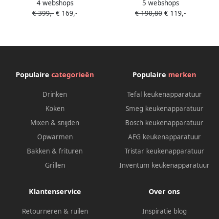
4 webshops
5 webshops
BLC01BLMEU | Blenders |
Waterkokers |
€ 399,-
€ 169,-
€ 190,80
€ 119,-
8017709331191
Keuken&Koken
Keukenapparaten |
KLF03PGEU
Populaire
categorieën
Populaire
merken
Drinken
Tefal keukenapparatuur
Koken
Smeg keukenapparatuur
Mixen & snijden
Bosch keukenapparatuur
Opwarmen
AEG keukenapparatuur
Bakken & frituren
Tristar keukenapparatuur
Grillen
Inventum keukenapparatuur
Klantenservice
Over ons
Retourneren & ruilen
Inspiratie blog