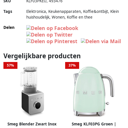
SKU
KLF03PKEU
,
493476
Tags
Elektronica, Keukenapparaten, Koffie&ontbijt, Klein
huishoudelijk, Wonen, Koffie en thee
Delen
Vergelijkbare producten
57%
37%
Smeg Blender Zwart Inox
Smeg KLF03PG Groen |