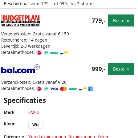
Beschikbaar voor
tot
bij
shops:
779,-
999,-
2
779,-
Bestel »
Verzendkosten: Gratis vanaf € 150
Retourneren: 14 dagen
Levertijd: 2-3 werkdagen
Betaalmethodes:
999,-
Bestel »
Verzendkosten: Gratis vanaf € 20
Betaalmethodes:
Specificaties
Merk
SMEG
Kleur
Wit
Categorie
Wandafzuigkappen
,
Afzuigkappen
,
Koken