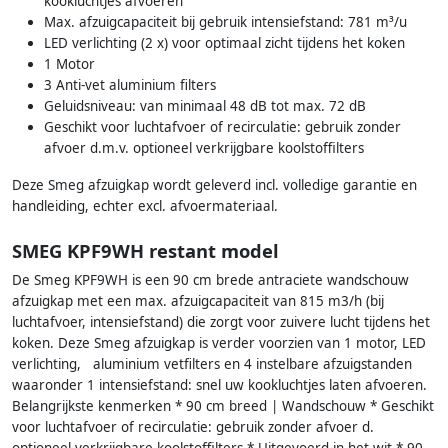
kookluchtjes afvoeren
Max. afzuigcapaciteit bij gebruik intensiefstand: 781 m³/u
LED verlichting (2 x) voor optimaal zicht tijdens het koken
1 Motor
3 Anti-vet aluminium filters
Geluidsniveau: van minimaal 48 dB tot max. 72 dB
Geschikt voor luchtafvoer of recirculatie: gebruik zonder
afvoer d.m.v. optioneel verkrijgbare koolstoffilters
Deze Smeg afzuigkap wordt geleverd incl. volledige garantie en
handleiding, echter excl. afvoermateriaal.
SMEG KPF9WH restant model
De Smeg KPF9WH is een 90 cm brede antraciete wandschouw
afzuigkap met een max. afzuigcapaciteit van 815 m3/h (bij
luchtafvoer, intensiefstand) die zorgt voor zuivere lucht tijdens het
koken. Deze Smeg afzuigkap is verder voorzien van 1 motor, LED
verlichting, aluminium vetfilters en 4 instelbare afzuigstanden
waaronder 1 intensiefstand: snel uw kookluchtjes laten afvoeren.
Belangrijkste kenmerken * 90 cm breed | Wandschouw * Geschikt
voor luchtafvoer of recirculatie: gebruik zonder afvoer d.
optioneel verkrijgbare koolstoffilters * Uitgevoerd in het wit * 90