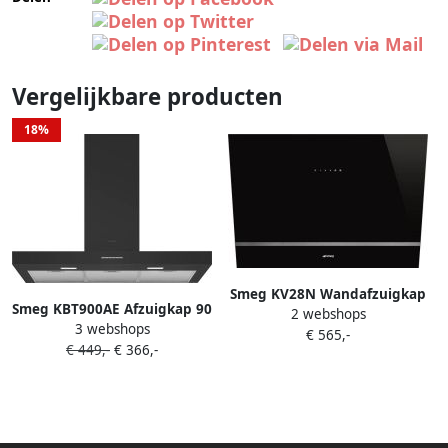
Vergelijkbare producten
18%
Smeg KV28N Wandafzuigkap
Smeg KBT900AE Afzuigkap 90
2 webshops
80 cm Zwart Glas Schuine
3 webshops
cm Antraciet Wandschouw
€ 565,-
Afzuigkap 666 m³ u Touch
€ 449,-
€ 366,-
Afzuigkap 820 m³ u LED
Control LED Verlichting
Verlichting Energieklasse A
Energieklasse A