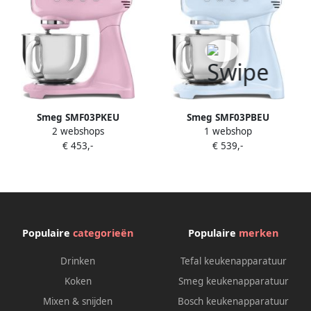
Smeg SMF03PKEU
Smeg SMF03PBEU
2 webshops
1 webshop
Keukenmachine Stand Mixer
Keukenmachine Stand Mixer
€ 453,-
€ 539,-
4 8 Liter 800 Watt 10
4 8 Liter 800 Watt 10
Snelheden Planetaire
Snelheden Planetaire
Mengwerking Inclusief 5
Mengwerking Inclusief 5
Accessoires '50s Style Roze
Accessoires '50s Style
Pastelblauw
Populaire
categorieën
Populaire
merken
Drinken
Tefal keukenapparatuur
Koken
Smeg keukenapparatuur
Mixen & snijden
Bosch keukenapparatuur