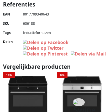
Referenties
EAN
8017709340643
SKU
636188
Tags
Inductiefornuizen
Delen
Vergelijkbare producten
14%
8%