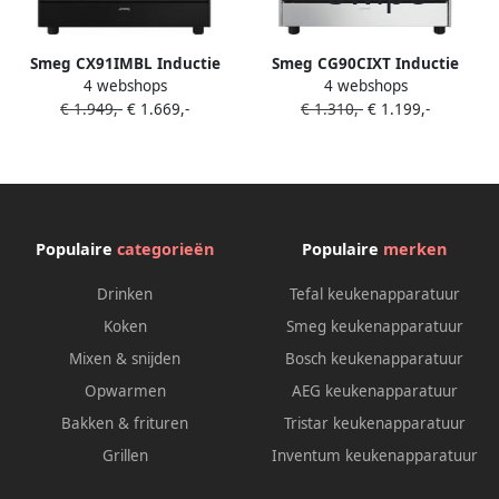
Smeg CX91IMBL Inductie
Smeg CG90CIXT Inductie
4 webshops
4 webshops
Fornuis 90 cm 4 Kookzones
Fornuis 90 cm RVS Extra
€ 1.949,-
€ 1.669,-
€ 1.310,-
€ 1.199,-
70L Multifunctionele Oven
Breed Heteluchtoven 4
Boosterfunctie Hydrolyse
Kookzones 70L Oven
Reiniging Energieklasse A
Energieklasse A
Mat Zwart
Populaire
categorieën
Populaire
merken
Drinken
Tefal keukenapparatuur
Koken
Smeg keukenapparatuur
Mixen & snijden
Bosch keukenapparatuur
Opwarmen
AEG keukenapparatuur
Bakken & frituren
Tristar keukenapparatuur
Grillen
Inventum keukenapparatuur