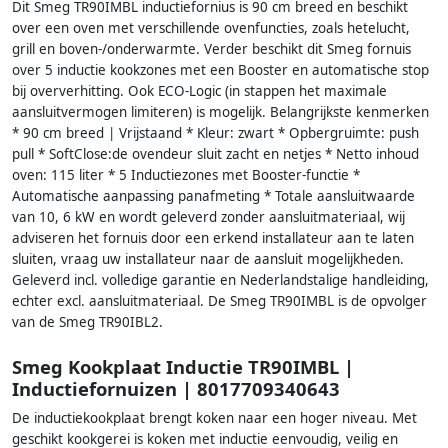
Dit Smeg TR90IMBL inductiefornius is 90 cm breed en beschikt
over een oven met verschillende ovenfuncties, zoals hetelucht,
grill en boven-/onderwarmte. Verder beschikt dit Smeg fornuis
over 5 inductie kookzones met een Booster en automatische stop
bij oververhitting. Ook ECO-Logic (in stappen het maximale
aansluitvermogen limiteren) is mogelijk. Belangrijkste kenmerken
* 90 cm breed | Vrijstaand * Kleur: zwart * Opbergruimte: push
pull * SoftClose:de ovendeur sluit zacht en netjes * Netto inhoud
oven: 115 liter * 5 Inductiezones met Booster-functie *
Automatische aanpassing panafmeting * Totale aansluitwaarde
van 10, 6 kW en wordt geleverd zonder aansluitmateriaal, wij
adviseren het fornuis door een erkend installateur aan te laten
sluiten, vraag uw installateur naar de aansluit mogelijkheden.
Geleverd incl. volledige garantie en Nederlandstalige handleiding,
echter excl. aansluitmateriaal. De Smeg TR90IMBL is de opvolger
van de Smeg TR90IBL2.
Smeg Kookplaat Inductie TR90IMBL |
Inductiefornuizen | 8017709340643
De inductiekookplaat brengt koken naar een hoger niveau. Met
geschikt kookgerei is koken met inductie eenvoudig, veilig en