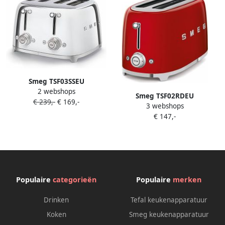
Smeg TSF03SSEU
2 webshops
Broodrooster 4 Sneden 4
Smeg TSF02RDEU
€ 239,-
€ 169,-
Brede Sleuven 2000W 6
3 webshops
Broodrooster 4 Sneden 2
Bruiningsstanden
€ 147,-
Lange Sleuven 1500W 6
Ontdooifunctie
Bruiningsstanden
Opwarmfunctie &
Ontdooifunctie
Bagelfunctie '50s Style Steel
Opwarmfunctie &
Bagelfunctie '50s Style Rood
Populaire
categorieën
Populaire
merken
Drinken
Tefal keukenapparatuur
Koken
Smeg keukenapparatuur