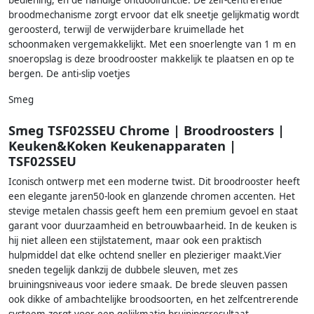
bediening, en de handige ontdooifunctie. De zelf-centrerende
broodmechanisme zorgt ervoor dat elk sneetje gelijkmatig wordt
geroosterd, terwijl de verwijderbare kruimellade het
schoonmaken vergemakkelijkt. Met een snoerlengte van 1 m en
snoeropslag is deze broodrooster makkelijk te plaatsen en op te
bergen. De anti-slip voetjes
Smeg
Smeg TSF02SSEU Chrome | Broodroosters |
Keuken&Koken Keukenapparaten |
TSF02SSEU
Iconisch ontwerp met een moderne twist. Dit broodrooster heeft
een elegante jaren50-look en glanzende chromen accenten. Het
stevige metalen chassis geeft hem een premium gevoel en staat
garant voor duurzaamheid en betrouwbaarheid. In de keuken is
hij niet alleen een stijlstatement, maar ook een praktisch
hulpmiddel dat elke ochtend sneller en plezieriger maakt.Vier
sneden tegelijk dankzij de dubbele sleuven, met zes
bruiningsniveaus voor iedere smaak. De brede sleuven passen
ook dikke of ambachtelijke broodsoorten, en het zelfcentrerende