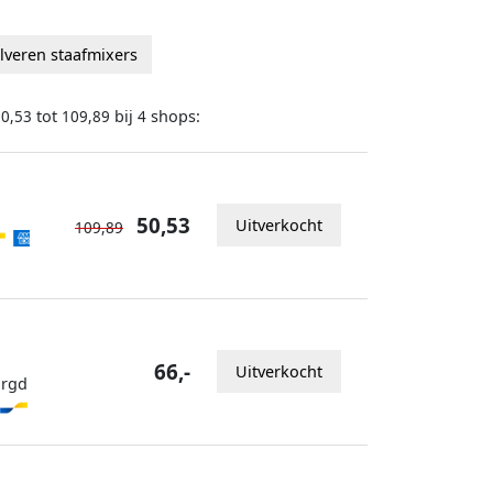
ilveren staafmixers
tot
bij
shops:
50,53
109,89
4
50,53
Uitverkocht
109,89
66,-
Uitverkocht
orgd