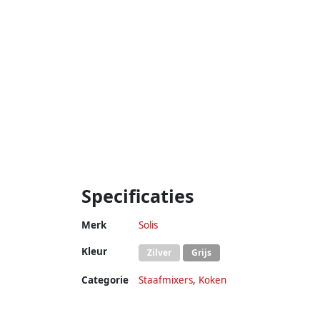
Specificaties
Merk
Solis
Kleur
Zilver
Grijs
Categorie
Staafmixers
,
Koken