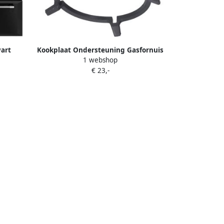
art
Kookplaat Ondersteuning Gasfornuis
1 webshop
Rek Stoven Koken Universele Pasvorm
€ 23,-
316 Gram Zwart