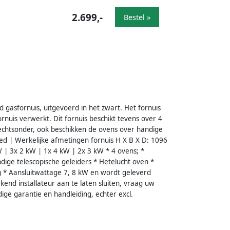
2.699,-
Bestel »
gasfornuis, uitgevoerd in het zwart. Het fornuis
ornuis verwerkt. Dit fornuis beschikt tevens over 4
chtsonder, ook beschikken de ovens over handige
ed | Werkelijke afmetingen fornuis H X B X D: 1096
 | 3x 2 kW | 1x 4 kW | 2x 3 kW * 4 ovens; *
dige telescopische geleiders * Hetelucht oven *
ng * Aansluitwattage 7, 8 kW en wordt geleverd
kend installateur aan te laten sluiten, vraag uw
dige garantie en handleiding, echter excl.