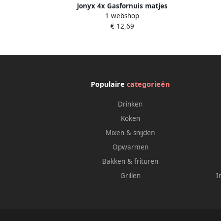
Jonyx 4x Gasfornuis matjes
1 webshop
Fornuisbeschermers Beschermfolie
€ 12,69
fornuis Fornuismatjes Stove protector
Kookplaat afdekken 27x27 cm Zwart
Populaire
categorieën
Drinken
Koken
Mixen & snijden
Opwarmen
Bakken & frituren
Grillen
I