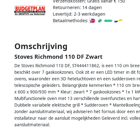
Verzendkosten: Gratis vanaf € 150
Retourneren: 14 dagen
Levertijd: 2-3 werkdagen
Betaalmethodes:
Omschrijving
Stoves Richmond 110 DF Zwart
De Stoves Richmond 110 DF, ST444411862, is een 110 cm breed 
beschikt over 7 gaskookzones. Ook zit er een LED timer in dit f
ovens, waaronder een 3D heteluchtoven en een sudderoven re
telescopische geleiders. Belangrijkste kenmerken * 110 cm bre
x 600 x 900/930 mm * Kleur: zwart * 7 gaskookzones * 1x 1 kW
Multifunctionele oven met 13 verschillende ovenfuncties en han
Dubbele variabele elektische grill * Sudderoven * Mantelkoeli
zonder aansluitmateriaal, wij adviseren het fornuis door een er
installateur naar de aansluit mogelijkheden Geleverd incl. volle
aansluitmateriaal.