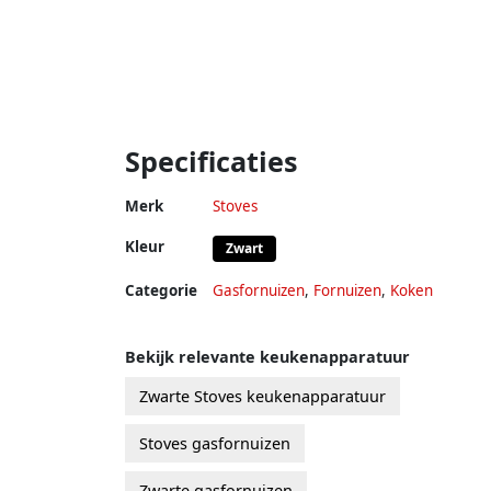
Specificaties
Merk
Stoves
Kleur
Zwart
Categorie
Gasfornuizen
,
Fornuizen
,
Koken
Bekijk relevante keukenapparatuur
Zwarte Stoves keukenapparatuur
Stoves gasfornuizen
Zwarte gasfornuizen