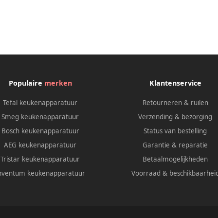
Populaire
merken
Klantenservice
Tefal keukenapparatuur
Retourneren & ruilen
Smeg keukenapparatuur
Verzending & bezorging
Bosch keukenapparatuur
Status van bestelling
AEG keukenapparatuur
Garantie & reparatie
Tristar keukenapparatuur
Betaalmogelijkheden
nventum keukenapparatuur
Voorraad & beschikbaarhei