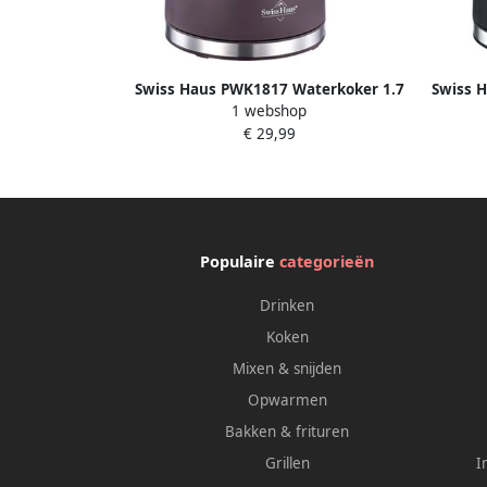
Swiss Haus PWK1817 Waterkoker 1.7
Swiss 
1 webshop
Liter BPA Vrij 360° draaibaar 1500W
– BPA-
€ 29,99
Paars
Populaire
categorieën
Drinken
Koken
Mixen & snijden
Opwarmen
Bakken & frituren
Grillen
I