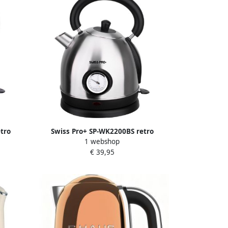
tro
Swiss Pro+ SP-WK2200BS retro
1 webshop
per
waterkoker 1.8 L 2200W Zilver 1.8 liter
€ 39,95