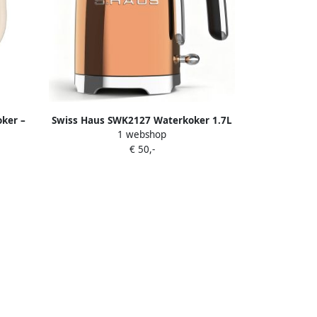
ker –
Swiss Haus SWK2127 Waterkoker 1.7L
1 webshop
las
2200W – Retro Design – Kalkfilter –
€ 50,-
ichting
360° Draaibare Basis – Kalkfilter Koper
 Creme