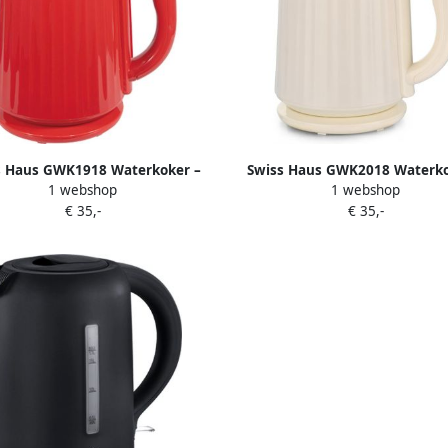
s Haus GWK1918 Waterkoker –
Swiss Haus GWK2018 Waterko
1 webshop
1 webshop
7L Retro – Cool Touch – Glas
1.7L Retro – Cool Touch – G
€ 35,-
€ 35,-
zijde – 2200W – LED Verlichting
Binnenzijde – 2200W – LED Verl
oerloos 360° – BPA Vrij – Rood
– Snoerloos 360° – BPA Vrij –