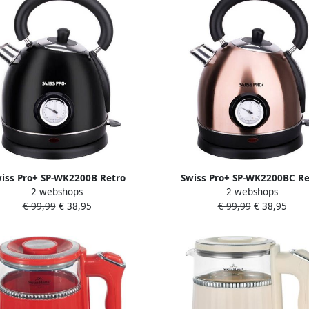
iss Pro+ SP-WK2200B Retro
Swiss Pro+ SP-WK2200BC Re
2 webshops
2 webshops
terkoker 1.8L 2200W Zwart
Waterkoker 1.8L 2200W Ko
€ 99,99
€ 38,95
€ 99,99
€ 38,95