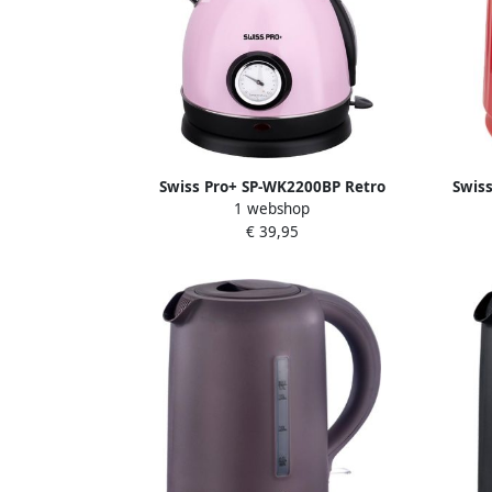
Swiss Pro+ SP-WK2200BP Retro
Swis
1 webshop
Waterkoker 1.8 L 2200W Roze 1.8 liter
1.
€ 39,95
Binnen
– Sn