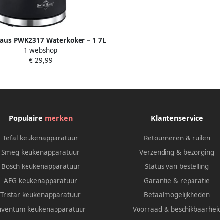
Haus PWK2317 Waterkoker – 1 7L
1 webshop
vrij – 1500W – 360° Draaibaar –
€ 29,99
Zwart
Populaire
merken
Klantenservice
Tefal keukenapparatuur
Retourneren & ruilen
Smeg keukenapparatuur
Verzending & bezorging
Bosch keukenapparatuur
Status van bestelling
AEG keukenapparatuur
Garantie & reparatie
Tristar keukenapparatuur
Betaalmogelijkheden
nventum keukenapparatuur
Voorraad & beschikbaarhei