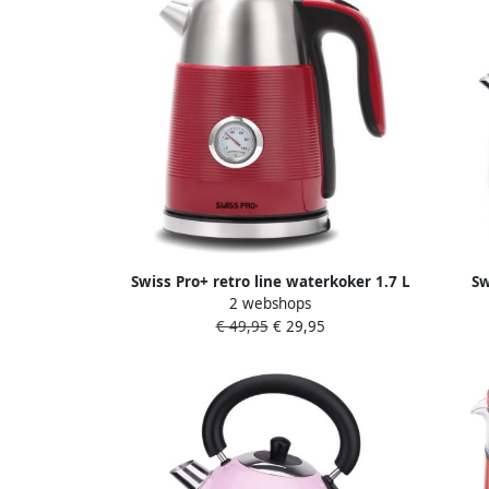
Swiss Pro+ retro line waterkoker 1.7 L
Sw
2 webshops
2250W elektrisch classic design 2023
Wa
€ 49,95
€ 29,95
model Red