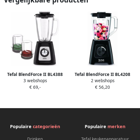
Tefal BlendForce II BL4388
Tefal BlendForce II BL4208
3 webshops
2 webshops
Blender Glazen Kom 1.25L
Blender 1.25L 600W
€ 69,-
€ 56,20
800W Zwart Voor Smoothies
Kunststof Kom Voor
en Soepen
Smoothies en Soepen
Populaire
categorieën
Populaire
merken
Drinken
Tefal keukenapparatuur