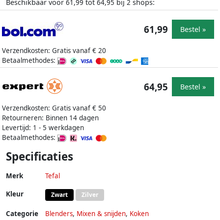
Beschikbaar voor
tot
bij
shops:
61,99
64,95
2
61,99
Bestel »
Verzendkosten: Gratis vanaf € 20
Betaalmethodes:
64,95
Bestel »
Verzendkosten: Gratis vanaf € 50
Retourneren: Binnen 14 dagen
Levertijd: 1 - 5 werkdagen
Betaalmethodes:
Specificaties
Merk
Tefal
Kleur
Zwart
Zilver
Categorie
Blenders
,
Mixen & snijden
,
Koken