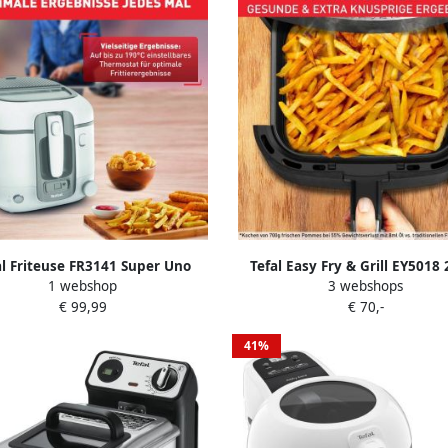
al Friteuse FR3141 Super Uno
Tefal Easy Fry & Grill EY5018 
1 webshop
3 webshops
lbare thermostaat eenvoudige
Airfryer & Grill 4.2L 1550W G
€ 99,99
€ 70,-
epassing & reiniging fr3141
Aluminium Grillrooster 7
Energiebesparing Voor 4 Per
41%