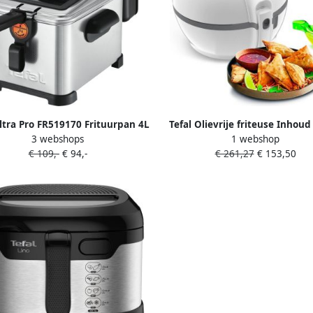
iltra Pro FR519170 Frituurpan 4L
Tefal Olievrije friteuse Inhoud
3 webshops
1 webshop
 Koude Zone Met kijkvenster
Reukloos Krokante frietjes Sp
€ 109,-
€ 94,-
€ 261,27
€ 153,50
RVS Anti-geurfilter
toepassing Airfryer Actifry FZ