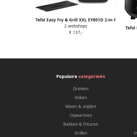
Tefal Easy Fry & Grill XXL EY801D 2-in-1
2 webshops
Airfryer & Grill 6.5L FlexCook 8
Tefal
€ 137,-
Programma's RVS Voor 8 Personen
C
kij
Populaire
categorieën
Drinken
Koken
Mixen & snijden
Opwarmen
Bakken & frituren
Grillen
I