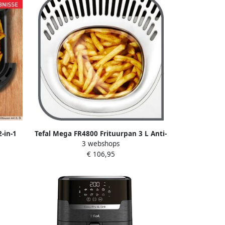
2-in-1
Tefal Mega FR4800 Frituurpan 3 L Anti-
3 webshops
egoten
geurfilter Kijkvenster Makkelijk
€ 106,95
0%
Schoonmaken Voor Grote Porties
sonen
2100W