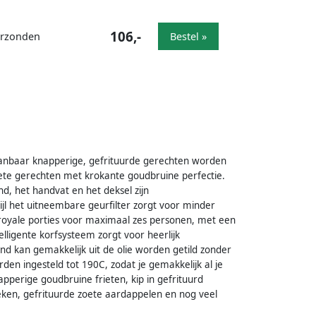
106,-
verzonden
Bestel »
aanbaar knapperige, gefrituurde gerechten worden
riete gerechten met krokante goudbruine perfectie.
, het handvat en het deksel zijn
l het uitneembare geurfilter zorgt voor minder
r royale porties voor maximaal zes personen, met een
telligente korfsysteem zorgt voor heerlijk
d kan gemakkelijk uit de olie worden getild zonder
n ingesteld tot 190C, zodat je gemakkelijk al je
apperige goudbruine frieten, kip in gefrituurd
ken, gefrituurde zoete aardappelen en nog veel