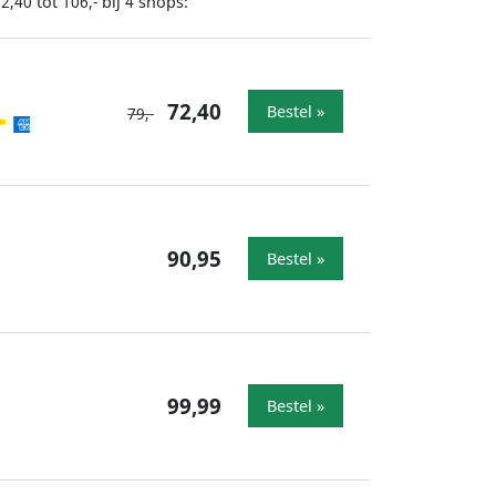
tot
bij
shops:
72,40
106,-
4
72,40
Bestel »
79,-
90,95
Bestel »
99,99
Bestel »