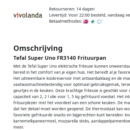
Retourneren: 14 dagen
Levertijd: Voor 22:00 besteld, vandaag 
Betaalmethodes:
Omschrijving
Tefal Super Uno FR3140 Frituurpan
Met de Tefal Super Uno elektrische friteuse kunnen onweerst
bereid in het comfort van je eigen huis. Het bereidt al je favo
Het uitneembare kookreservoir met antiaanbaklaag en de mand
vaatwasmachinebestendig voor optimaal gebruiksgemak, terwij
geurtjes in de keuken. Deze krachtige friteuse is geschikt voo
capaciteit van 2, 2 l olie voor 1, 5 kg gefrituurd voedsel. Het in
frituurplezier met het voordeel van een schone keuken. De man
dat het deksel moet worden geopend. De thermostaat kan worde
favoriete gefrituurde snacks en bijgerechten kunt bereiden: kn
karnemelkpaneermeel, mozzarella sticks, aardappelpannenkoe
meer.