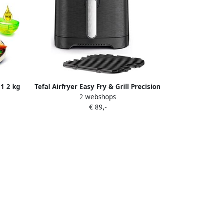
 1 2 kg
Tefal Airfryer Easy Fry & Grill Precision
2 webshops
eciale
XL capaciteit 8 programma's minder
€ 89,-
722015
vet gegoten grillrooster EY5058