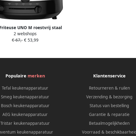
 Friteuse UNO M roestvrij staal
2 webshops
apaciteit 1 kg thermostaat
€ 67,-
€ 53,99
kvenster uitlekpositie FF215
Populaire
merken
Klantenservice
Tefal keukenapparatuur
Retourneren & ruilen
Smeg keukenapparatuur
Verzending & bezorging
Bosch keukenapparatuur
Status van bestelling
AEG keukenapparatuur
Garantie & reparatie
Tristar keukenapparatuur
Betaalmogelijkheden
nventum keukenapparatuur
Voorraad & beschikbaarhei