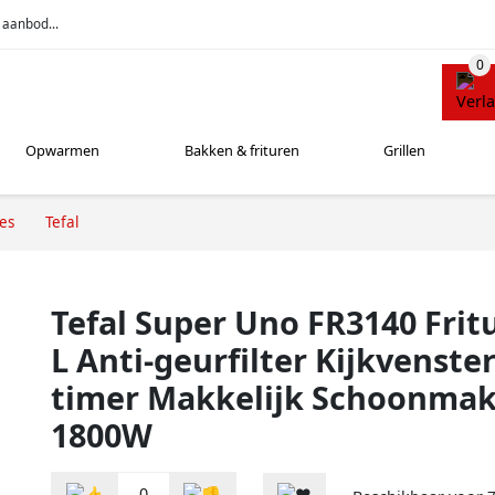
 aanbod...
Opwarmen
Bakken & frituren
Grillen
ses
Tefal
Tefal Super Uno FR3140 Frit
L Anti-geurfilter Kijkvenster
timer Makkelijk Schoonma
1800W
0