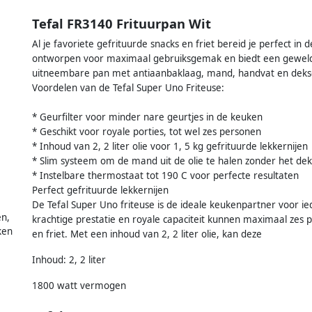
Tefal FR3140 Frituurpan Wit
Al je favoriete gefrituurde snacks en friet bereid je perfect in 
ontworpen voor maximaal gebruiksgemak en biedt een geweldi
uitneembare pan met antiaanbaklaag, mand, handvat en deksel
Voordelen van de Tefal Super Uno Friteuse:
* Geurfilter voor minder nare geurtjes in de keuken
* Geschikt voor royale porties, tot wel zes personen
* Inhoud van 2, 2 liter olie voor 1, 5 kg gefrituurde lekkernijen
* Slim systeem om de mand uit de olie te halen zonder het de
* Instelbare thermostaat tot 190 C voor perfecte resultaten
Perfect gefrituurde lekkernijen
De Tefal Super Uno friteuse is de ideale keukenpartner voor i
en,
krachtige prestatie en royale capaciteit kunnen maximaal zes 
ken
en friet. Met een inhoud van 2, 2 liter olie, kan deze
Inhoud: 2, 2 liter
1800 watt vermogen