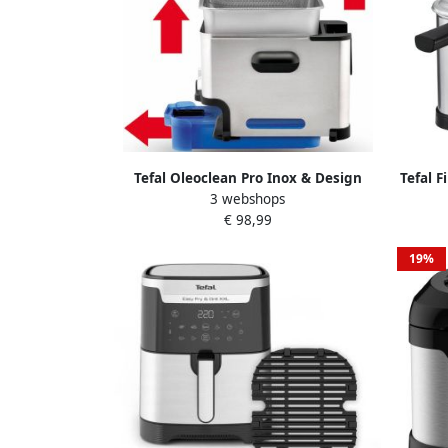
Tefal Oleoclean Pro Inox & Design
Tefal F
3 webshops
FR8040 Koude zone frituurpan 3 5 L
2300W
€ 98,99
2300W Oliefiltersysteem Beste uit de
test consumentenbond Augustus 2025
19%