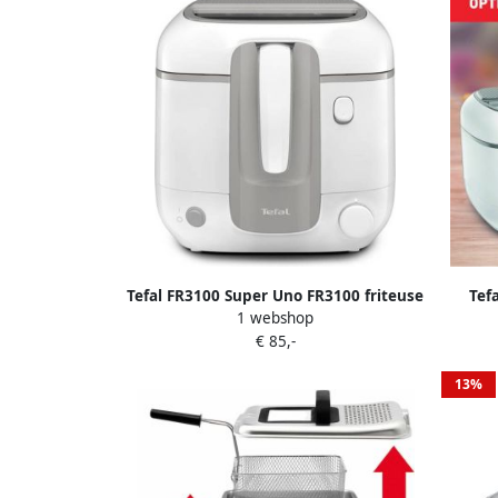
Tefal FR3100 Super Uno FR3100 friteuse
Tef
1 webshop
inste
€ 85,-
to
13%