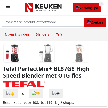
Mixen & snijden
Blenders
Tefal
Tefal PerfectMix+ BL87G8 High
Speed Blender met OTG fles
0
Beschikbaar voor
tot
bij
shops:
108,-
119,-
2