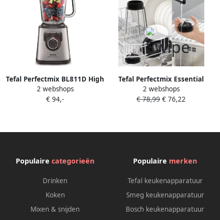
Tefal Perfectmix BL811D High
Tefal Perfectmix Essential
2 webshops
2 webshops
Speed Blender 1.5L Smoothie
BL771B High Speed Blender
€ 94,-
€ 78,99
€ 76,22
Maker 3 Automatische
1.5L Smoothie Maker Glazen
Programma's Pulse Functie
Kan Pulse Functie 1200W
Hittebestendige Kan 1200W
RVS
Populaire
categorieën
Populaire
merken
Drinken
Tefal keukenapparatuur
Koken
Smeg keukenapparatuur
Mixen & snijden
Bosch keukenapparatuur