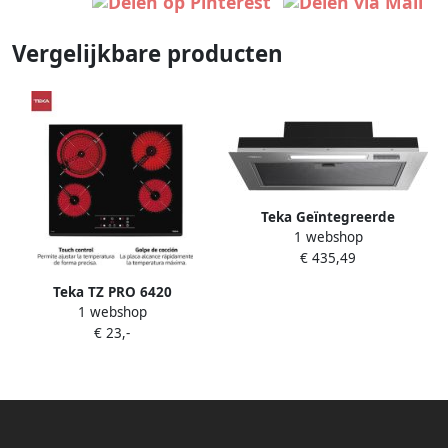
Vergelijkbare producten
Teka Geïntegreerde
1 webshop
onzichtbare kap eenvoudig
€ 435,49
te installeren en met
opbergruimte model Integra
Teka TZ PRO 6420
GFI 63030 Kos IX
1 webshop
Keramische kookplaat 60 cm
€ 23,-
4 kookplaten touch-
bediening
kooktijdprogrammeur
kookstootfunctie eenvoudig
te installeren kleur glas
zwart