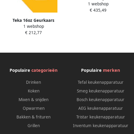
1 webshop
onzichtbare kap eenvoudig
€ 435,49
te installeren en met
opbergruimte model Integra
Teka 16oz Geurkaars
GFI 63030 Kos IX
1 webshop
Waterkoker Maïs
€ 212,77
Populaire
categorieën
Populaire
merken
Drinken
Tefal keukenapparatuur
Koken
Smeg keukenapparatuur
Mixen & snijden
Bosch keukenapparatuur
Opwarmen
AEG keukenapparatuur
Bakken & frituren
Tristar keukenapparatuur
Grillen
Inventum keukenapparatuur