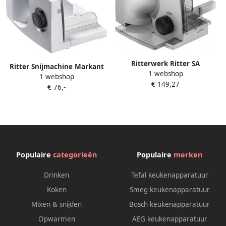
Ritterwerk Ritter SA
Ritter Snijmachine Markant
1 webshop
snijmachine fino DuoPlus
1 webshop
05 Made in Germany
€ 149,27
€ 76,-
Allessnijder Elektrisch
inklapbaar 65W Eco Motor
broodsnijmachine
vleeswarensnijmachine vlees
brood gronten broodsnijder
Populaire
categorieën
Populaire
merken
Drinken
Tefal keukenapparatuur
Koken
Smeg keukenapparatuur
Mixen & snijden
Bosch keukenapparatuur
Opwarmen
AEG keukenapparatuur