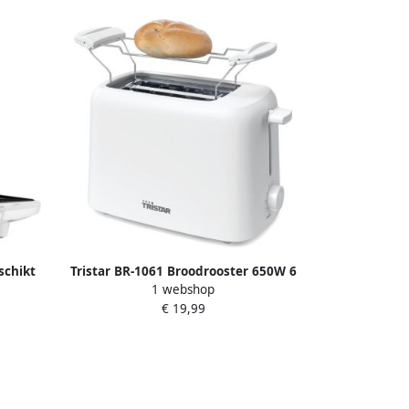
eschikt
Tristar BR-1061 Broodrooster 650W 6
1 webshop
 Tosti
Bruiningsniveau's 2 Broodsleuven voor
€ 19,99
2 boterhammen Bunwarmer