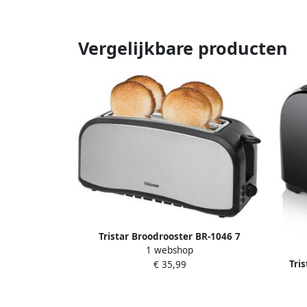
Vergelijkbare producten
Tristar Broodrooster BR-1046 7
1 webshop
instelbare bruiningsstanden 2 lange
Tri
€ 35,99
sleuven voor 4 boterhammen RVS
Sleuv
Voor 