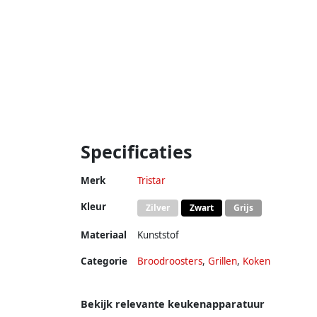
Specificaties
Merk
Tristar
Kleur
Zilver
Zwart
Grijs
Materiaal
Kunststof
Categorie
Broodroosters
,
Grillen
,
Koken
Bekijk relevante keukenapparatuur