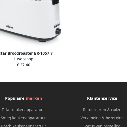
star Broodroaster BR-1057 7
1 webshop
lbare bruiningsstanden 2 lange
€ 27,40
ven voor 4 boterhammen Wit
Populaire
merken
Klantenservice
Tefal keukenapparatuur
Retourneren & ruilen
Smeg keukenapparatuur
Verzending & bezorging
Bosch keukenapparatuur
Status van bestelling