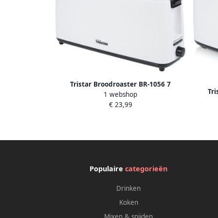
Tristar Broodroaster BR-1056 7
Tri
1 webshop
instelbare bruiningsstanden 2 lange
inste
€ 23,99
sleuven voor 2 boterhammen Wit
sleu
Populaire
categorieën
Drinken
Koken
Mixen & snijden