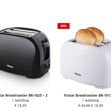
20%
star Broodrooster BR-1025 – 2
Tristar Broodrooster BR-1013
1 webshop
1 webshop
en – 6 Standen en Kruimellade
Sleuven – 6 Standen en Kruim
€ 18,99
€ 23,90
€ 18,99
2 boterhammen Toaster Zwart
Voor 2 boterhammen Toaster