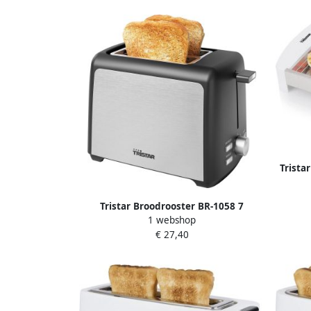
Trista
23 x
Tristar Broodrooster BR-1058 7
1 webshop
instelbare standen Roestvrijstalen
€ 27,40
afwerking Uitneembare kruimellade
RVS