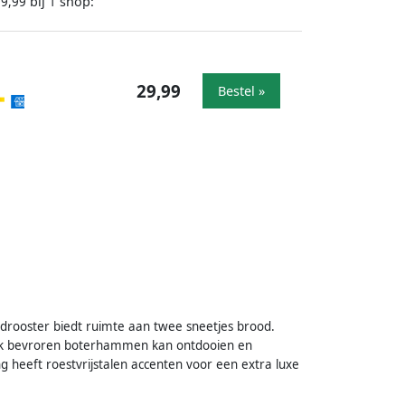
bij
shop:
29,99
1
29,99
Bestel »
drooster biedt ruimte aan twee sneetjes brood.
ook bevroren boterhammen kan ontdooien en
g heeft roestvrijstalen accenten voor een extra luxe