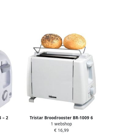
 – 2
Tristar Broodrooster BR-1009 6
1 webshop
ellade
instelbare bruiningsstanden 2 sleuven
€ 16,99
 Wit
voor 2 boterhammen Wit