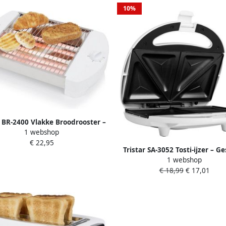
10%
r BR-2400 Vlakke Broodrooster –
1 webshop
 20 cm – voor Brood Bagels en
€ 22,95
Croissants Wit
Tristar SA-3052 Tosti-ijzer – G
1 webshop
voor 2 tosti s Antiaanbaklaag
€ 18,99
€ 17,01
apparaat Wit