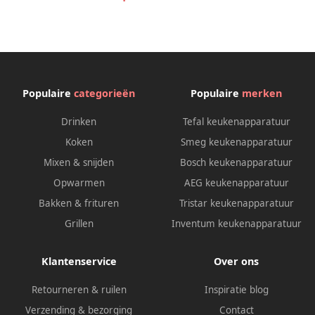
Populaire
categorieën
Populaire
merken
Drinken
Tefal keukenapparatuur
Koken
Smeg keukenapparatuur
Mixen & snijden
Bosch keukenapparatuur
Opwarmen
AEG keukenapparatuur
Bakken & frituren
Tristar keukenapparatuur
Grillen
Inventum keukenapparatuur
Klantenservice
Over ons
Retourneren & ruilen
Inspiratie blog
Verzending & bezorging
Contact