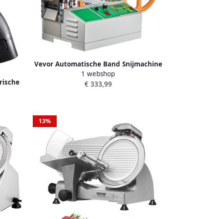
Vevor Automatische Band Snijmachine
1 webshop
Warm Koud Tape Snijder Schoenveter
rische
€ 333,99
 Rvs
ikte
13%