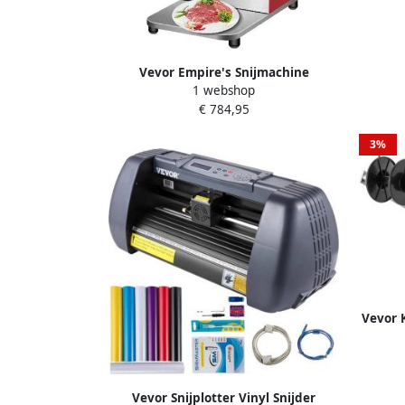
Guill
Vevor Empire's Snijmachine
1 webshop
Allessnijder Snijmachine vlees
€ 784,95
Allessnijder Vleessnijmachine Voor
Thuis Vleesmolen 250 kg u
3%
Vevor 
Kabe
Vevor Snijplotter Vinyl Snijder