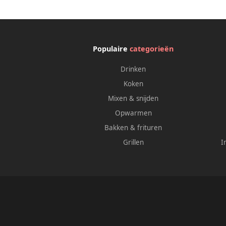
Populaire
categorieën
Drinken
Koken
Mixen & snijden
Opwarmen
Bakken & frituren
Grillen
I