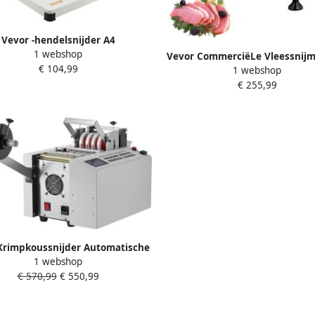
Vevor -hendelsnijder A4
1 webshop
otinepapiersnijder Snijmachine
Vevor CommerciëLe Vleessnij
€ 104,99
304 8 mm
1 webshop
200w Elektrische Snijmach
€ 255,99
Voedselsnijmachine met 
Koolstofstalen Mes 0-12 
Verstelbare Dikte voor Vlees K
Krimpkoussnijder Automatische
1 webshop
l- en Buissnijder Snijmachine
€ 570,99
€ 550,99