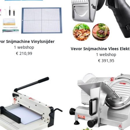
or Snijmachine Vinylsnijder
1 webshop
tische Randdetectie Instelbaar
Vevor Snijmachine Vlees Elekt
€ 210,99
1 webshop
Kebabsnijder Vlees Snijder
€ 391,95
Draadloos 2 Bladen 0-8mm D