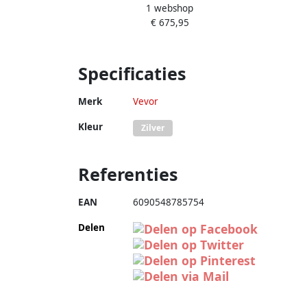
1 webshop
Snijmachine Plotter Machine 800 mm
€ 675,95
per seconde 14 Inch Zwart
Specificaties
Merk
Vevor
Kleur
Zilver
Referenties
EAN
6090548785754
Delen