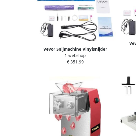
Vev
Vevor Snijmachine Vinylsnijder
Automa
1 webshop
Automatische Randdetectie 600mm
€ 351,99