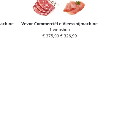
machine
Vevor CommerciëLe Vleessnijmachine
1 webshop
ine
340w Elektrische Snijmachine
€ 375,99
€ 326,99
8
Voedselsnijmachine met 10
mm
Koolstofstalen Mes 0-15 mm
aas Enz
Verstelbare Dikte voor Vlees Kaas
Groenten Enz