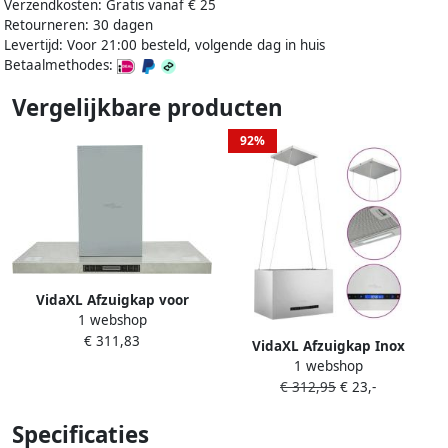
Verzendkosten: Gratis vanaf € 25
Retourneren: 30 dagen
Levertijd: Voor 21:00 besteld, volgende dag in huis
Betaalmethodes:
Vergelijkbare producten
92%
VidaXL Afzuigkap voor
1 webshop
kookeiland met LCD-scherm
€ 311,83
VidaXL Afzuigkap Inox
1 webshop
Keuken Afzuigkap hangend
€ 312,95
€ 23,-
met aanraaksensor LCD 55
cm roestvrij staal Afzuigkap
Specificaties
Island Afzuigkap