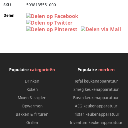
SKU
5038135551000
Delen
Populaire
categorieën
Populaire
merken
Drinken
Tefal keukenapparatuur
Koken
Smeg keukenapparatuur
Mixen & snijden
Bosch keukenapparatuur
Opwarmen
AEG keukenapparatuur
Bakken & frituren
Tristar keukenapparatuur
Grillen
Inventum keukenapparatuur