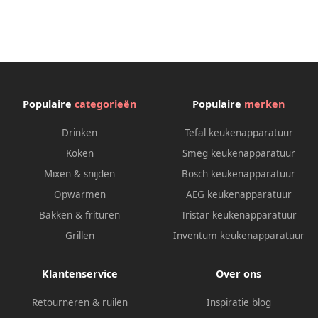
Populaire
categorieën
Populaire
merken
Drinken
Tefal keukenapparatuur
Koken
Smeg keukenapparatuur
Mixen & snijden
Bosch keukenapparatuur
Opwarmen
AEG keukenapparatuur
Bakken & frituren
Tristar keukenapparatuur
Grillen
Inventum keukenapparatuur
Klantenservice
Over ons
Retourneren & ruilen
Inspiratie blog