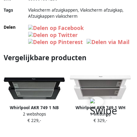
Tags
Vlakscherm afzuigkappen, Vlakscherm afzuigkap,
Afzuigkappen vlakscherm
Delen
Vergelijkbare producten
Whirlpool AKR 749 1 NB
Whirlpool AKR 749 1 WH
2 webshops
1 webshop
Afzuigkap vlakscherm Zwart
Afzuigkap
€ 229,-
€ 329,-