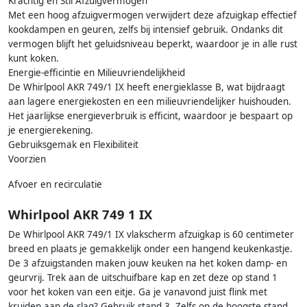
Krachtig en Stil Afzuigvermogen
Met een hoog afzuigvermogen verwijdert deze afzuigkap effectief
kookdampen en geuren, zelfs bij intensief gebruik. Ondanks dit
vermogen blijft het geluidsniveau beperkt, waardoor je in alle rust
kunt koken.
Energie-efficintie en Milieuvriendelijkheid
De Whirlpool AKR 749/1 IX heeft energieklasse B, wat bijdraagt
aan lagere energiekosten en een milieuvriendelijker huishouden.
Het jaarlijkse energieverbruik is efficint, waardoor je bespaart op
je energierekening.
Gebruiksgemak en Flexibiliteit
Voorzien
Afvoer en recirculatie
Whirlpool AKR 749 1 IX
De Whirlpool AKR 749/1 IX vlakscherm afzuigkap is 60 centimeter
breed en plaats je gemakkelijk onder een hangend keukenkastje.
De 3 afzuigstanden maken jouw keuken na het koken damp- en
geurvrij. Trek aan de uitschuifbare kap en zet deze op stand 1
voor het koken van een eitje. Ga je vanavond juist flink met
kruiden aan de slag? Gebruik stand 3. Zelfs op de hoogste stand