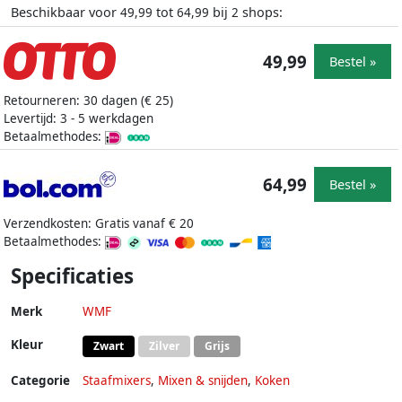
Beschikbaar voor
tot
bij
shops:
49,99
64,99
2
49,99
Bestel »
Retourneren: 30 dagen (€ 25)
Levertijd: 3 - 5 werkdagen
Betaalmethodes:
64,99
Bestel »
Verzendkosten: Gratis vanaf € 20
Betaalmethodes:
Specificaties
Merk
WMF
Kleur
Zwart
Zilver
Grijs
Categorie
Staafmixers
,
Mixen & snijden
,
Koken