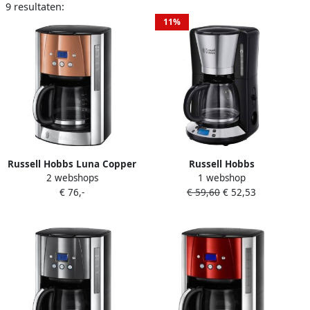
9 resultaten:
11%
Russell Hobbs Luna Copper
Russell Hobbs
2 webshops
1 webshop
24320-56 Filter
Programmeerbaar
€ 76,-
€ 59,60
€ 52,53
Koffiezetapparaat
filterkoffiezetapparaat 15
kopjes 1100w glanzend
staal 24030-56