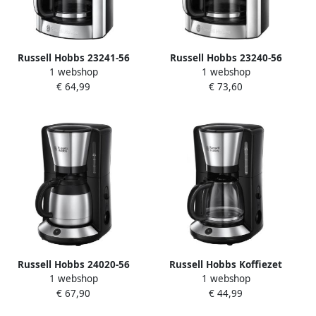
Russell Hobbs 23241-56
Russell Hobbs 23240-56
1 webshop
1 webshop
Luna Moonlight Grey
Luna Solar Red
€ 64,99
€ 73,60
Filterkoffiezetapparaat met
Filterkoffiezetapparaat met
glazen kan Grijs
glazen kan Rood
Russell Hobbs 24020-56
Russell Hobbs Koffiezet
1 webshop
1 webshop
Adventure Thermal
Adventure Brushed 24010-
€ 67,90
€ 44,99
Brushed
56 |
Filterkoffiezetapparaat
Filterkoffiezetapparaten |