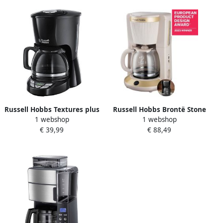
Thermoskan
Keuken&Koken
Koffie&Ontbijt | 24010-56
Russell Hobbs Textures plus
Russell Hobbs Brontë Stone
1 webshop
1 webshop
22620-56 Filter
Filterkoffiezetapparaat
€ 39,99
€ 88,49
Koffiezetapparaat Zwart
26781-56