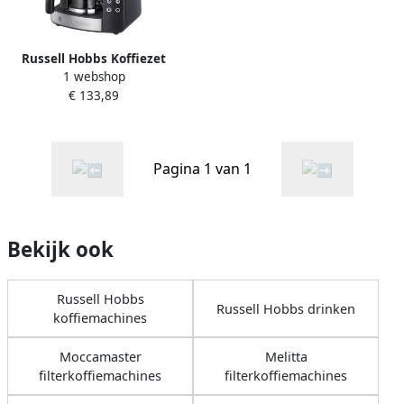
Russell Hobbs Koffiezet
1 webshop
25610-56 |
€ 133,89
Filterkoffiezetapparaten |
Keuken&Koken
Koffie&Ontbijt |
5038061101775
Pagina 1 van 1
Bekijk ook
Russell Hobbs
Russell Hobbs drinken
koffiemachines
Moccamaster
Melitta
filterkoffiemachines
filterkoffiemachines