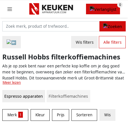
Wis filters
Alle filters
Russell Hobbs filterkoffiemachines
Als je op zoek bent naar een perfecte kop koffie om je dag goed
mee te beginnen, overweeg dan zeker een filterkoffiemachine van
Russell Hobbs. Dit toonaangevende merk uit Groot-Brittannië staat
Meer lezen
bekend om zijn stijlvolle en gebruiksvriendelijke keukenapparatuur
van hoogwaardige kwaliteit. Een filterkoffiemachine van Russell
Espresso apparaten
Filterkoffiemachines
Hobbs biedt je alles wat je nodig hebt voor het zetten van jouw
favoriete koffie, gewoon in je eigen keuken.
Merk
1
Kleur
Prijs
Sorteren
Wis