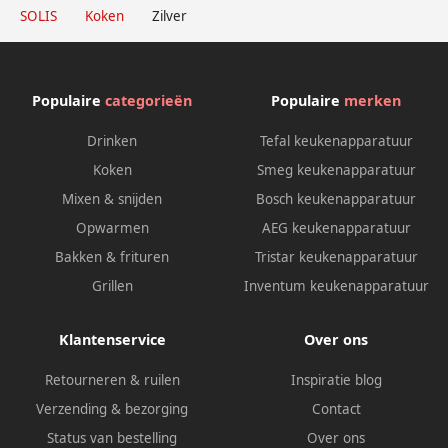
SOLIS
Koken
Zilver
Populaire
categorieën
Populaire
merken
Drinken
Tefal keukenapparatuur
Koken
Smeg keukenapparatuur
Mixen & snijden
Bosch keukenapparatuur
Opwarmen
AEG keukenapparatuur
Bakken & frituren
Tristar keukenapparatuur
Grillen
Inventum keukenapparatuur
Klantenservice
Over ons
Retourneren & ruilen
Inspiratie blog
Verzending & bezorging
Contact
Status van bestelling
Over ons