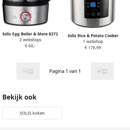
Solis Egg Boiler & More 8272
Solis Rice & Potato Cooker
2 webshops
Eierkoker Elektrisch
1 webshop
8161 Aardappel- en
€ 60,-
Geschikt voor 1 tot 7 Eieren
€ 178,99
Rijstkoker RVS Stoomkoker
Met Stoomfunctie voor
Stoompan Zilver
Groente en Meer BPA-Vrij
RVS
Pagina 1 van 1
Bekijk ook
SOLIS koken