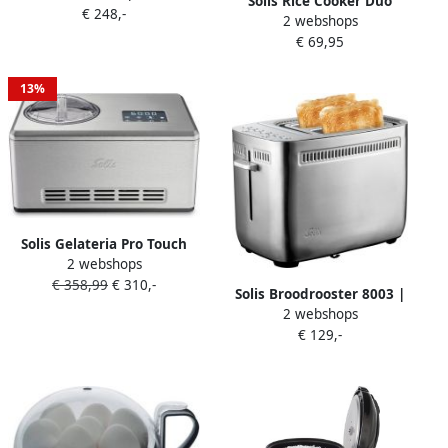
Solis Rice Cooker Duo
€ 248,-
Fondue Raclette & Grill
2 webshops
Programm (Type 817) |
Fondueset Anti Aanbaklaag
€ 69,95
Stoom- en Kookapparaten |
1.3L Fonduepan Zilver
Keuken&Koken
Zwart
Keukenapparaten | 97930
13%
Solis Gelateria Pro Touch
2 webshops
8502 IJsmachine Zelf
€ 358,99
€ 310,-
Vriezend Ice Cream
Solis Broodrooster 8003 |
Machine en Yoghurtmaker 2
2 webshops
Broodroosters |
Liter RVS Zilver
€ 129,-
Keuken&Koken
Keukenapparaten |
7611210920014