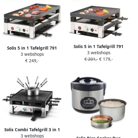
Solis 5 in 1 Tafelgrill 791
Solis 5 in 1 Tafelgrill 791
3 webshops
Gourmetstel 4 Personen
3 webshops
Gourmetstel 8 Personen
€ 201,-
€ 179,-
Grill Wok Pizzamaker
€ 249,-
Grill Wok Pizzamaker
Raclette en Pannenkoeken
Raclette en Pannenkoeken
Raclette Gourmet Set
Raclette Gourmet Set
Bakplaat Gourmetten Zilver
Bakplaat Gourmetten Zilver
Zwart
Zwart
Solis Combi Tafelgrill 3 in 1
3 webshops
796 Gourmetstel 8 Personen