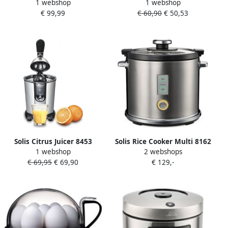
1 webshop
1 webshop
Broodroosters |
830) | Mixers |
€ 99,99
€ 60,90
€ 50,53
Keuken&Koken
Keuken&Koken
Keukenapparaten |
Keukenapparaten | 921.31
7611210920168
Solis Citrus Juicer 8453
Solis Rice Cooker Multi 8162
1 webshop
2 webshops
Citruspers Sinaasappelpers
Rijstkoker en Stoomkoker
€ 69,95
€ 69,90
€ 129,-
Elektrisch Citroenpers
Voor Alle Soorten Rijst
Electrisch 160 Watt RVS
Stoompan voor Rijst
Zilver
Groente Vis en Meer 650 W
1.2L