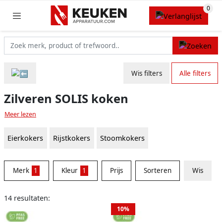
Wis filters
Alle filters
Zilveren SOLIS koken
Meer lezen
Eierkokers
Rijstkokers
Stoomkokers
Merk
1
Kleur
1
Prijs
Sorteren
Wis
14 resultaten:
10%