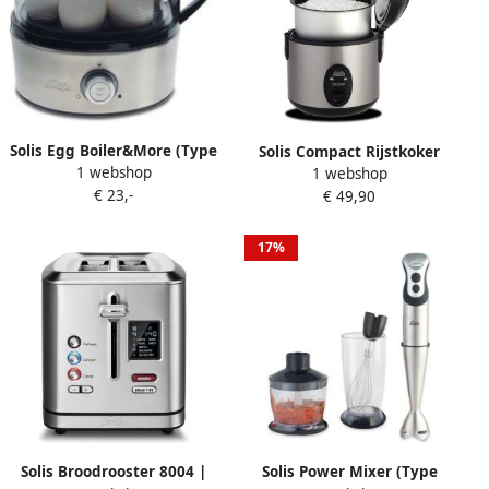
Solis Egg Boiler&More (Type
Solis Compact Rijstkoker
1 webshop
827) | Stoom- en
1 webshop
(Type 821) OP=OP | Stoom-
€ 23,-
Kookapparaten |
€ 49,90
en Kookapparaten |
Keuken&Koken
Keuken&Koken
Keukenapparaten | 81947
Keukenapparaten | 978.08
17%
Solis Broodrooster 8004 |
Solis Power Mixer (Type