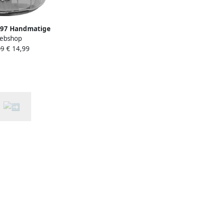
197 Handmatige
ebshop
en 400 ml
99
€ 14,99