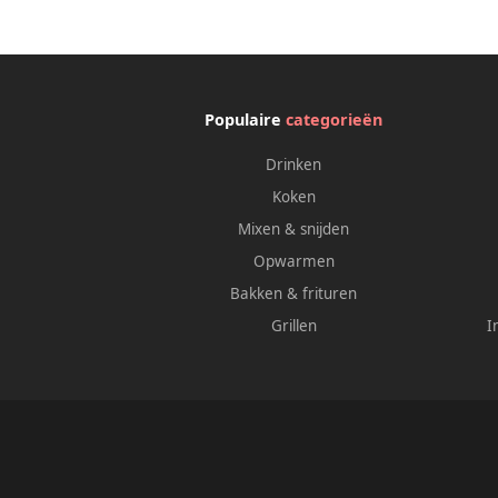
Populaire
categorieën
Drinken
Koken
Mixen & snijden
Opwarmen
Bakken & frituren
Grillen
I