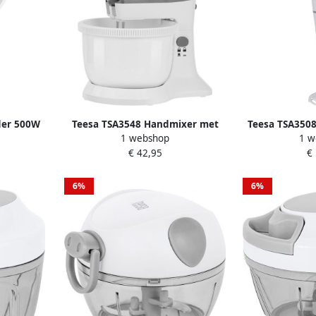
der 500W
Teesa TSA3548 Handmixer met
Teesa TSA3508
1 webshop
1 w
roterende mengkom 500 Watt
Wa
€ 42,95
€
6%
6%