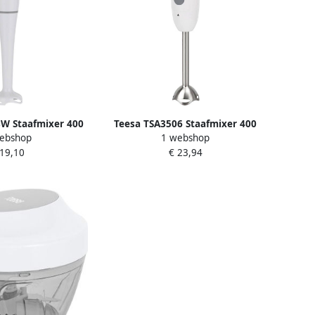
W Staafmixer 400
Teesa TSA3506 Staafmixer 400
ebshop
1 webshop
tt wit
Watt wit
 19,10
€ 23,94