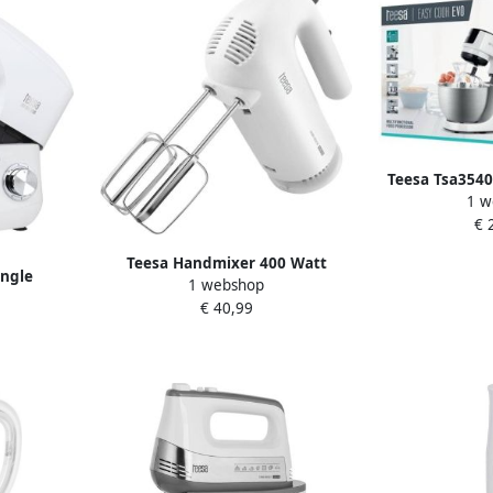
Teesa Tsa3540
1 w
Keukenmachine
€ 
Teesa Handmixer 400 Watt
ingle
1 webshop
inclusief deeghaken en garde wit
ixer 1400
€ 40,99
TSA3536
3545W