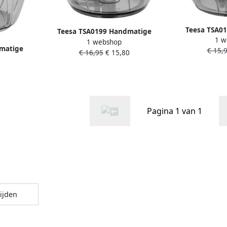
Teesa TSA0
Teesa TSA0199 Handmatige
1 w
hakmol
1 webshop
hakmolen 180 ml
matige
€ 15,
€ 16,95
€ 15,80
ml
Pagina 1 van 1
ijden