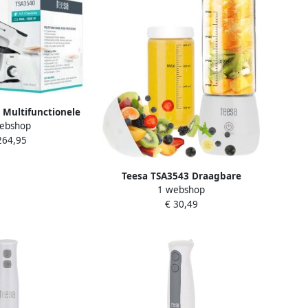
 Multifunctionele
ebshop
 Easy Cook Evo 4
264,95
In1
Teesa TSA3543 Draagbare
1 webshop
Blender 100W Borosilicaatglas
€ 30,49
BPA-vrij