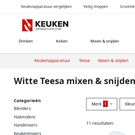
Keukenapparatuur vergelijken
Veilig shoppen
Grootste
Drinken
Koken
Mixen & snijden
Keukenapparatuur
Teesa
Mixen & snijden
Witte Teesa mixen & snijde
Categorieën
Merk
1
Kleu
Blenders
Hakmolens
11 resultaten:
Handmixers
Keukenmixers