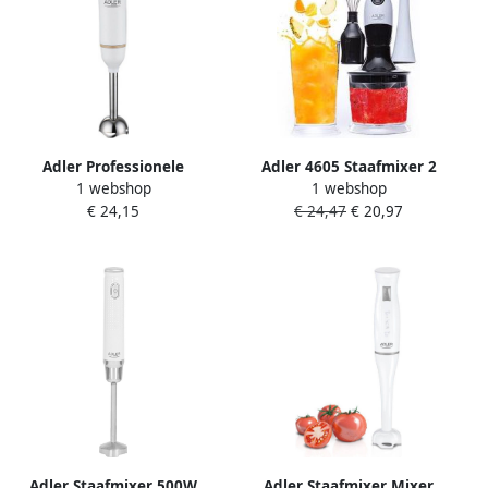
Adler Professionele
Adler 4605 Staafmixer 2
1 webshop
1 webshop
staafmixer AD 4616 motor
snelheden 200 Watt
€ 24,15
€ 24,47
€ 20,97
van 500 W
Adler Staafmixer 500W
Adler Staafmixer Mixer