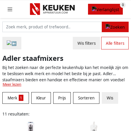
Wis filters
Alle filters
Adler staafmixers
Bij het zoeken naar de perfecte keukenhulp kan het moeilijk zijn om
te beslissen welk merk en model het beste bij je past. Adler
staafmixers bieden een handige en effectieve manier om voedsel
Meer lezen
te mixen, pureren en versnijden. Met verschillende modellen en
functies waar je uit kunt kiezen, is er voor elke thuiskok wel een
Merk
1
Kleur
Prijs
Sorteren
Wis
geschikte Adler staafmixer te vinden. Maar waar let je op bij het
kiezen van de beste staafmixer en wat maakt de Adler staafmixers
zo bijzonder?
11 resultaten: