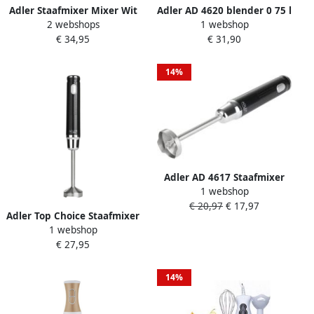
Adler Staafmixer Mixer Wit
Adler AD 4620 blender 0 75 l
2 webshops
1 webshop
Mixer handmixer 1500W
Staafmixer 800 W Wit
€ 34,95
€ 31,90
Staafmixers
14%
Adler AD 4617 Staafmixer
1 webshop
300 Watt zwart
€ 20,97
€ 17,97
Adler Top Choice Staafmixer
1 webshop
Stick blender 300 Watt
€ 27,95
Zwart RVS
14%