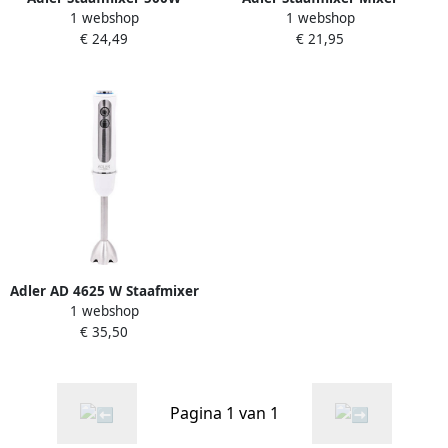
1 webshop
1 webshop
zilver AD 4617w
300W Wit Mixer handmixer
€ 24,49
€ 21,95
Staafmixers
Adler AD 4625 W Staafmixer
1 webshop
1500 Watt wit
€ 35,50
Pagina 1 van 1