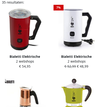
35 resultaten:
7%
Bialetti Elektrische
Bialetti Elektrische
2 webshops
2 webshops
melkopschuimer 4431
melkopschuimer 4432
€ 54,95
€ 52,99
€ 48,99
Melkopschuimer
Melkopschuimer