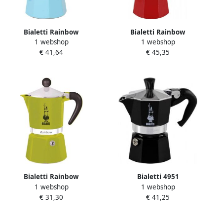
Bialetti Rainbow
Bialetti Rainbow
1 webshop
1 webshop
koffiezetapparaat
koffiezetapparaat rood 6
€ 41,64
€ 45,35
lichtblauw 3 kopjes
kopjes
Bialetti Rainbow
Bialetti 4951
1 webshop
1 webshop
koffiezetapparaat groen 1
koffiezetapparaat zwart 1
€ 31,30
€ 41,25
kopje
kopje