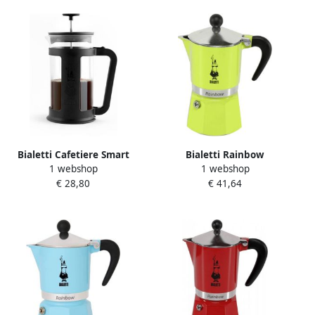
Bialetti Cafetiere Smart
Bialetti Rainbow
1 webshop
1 webshop
koffiezetapparaat zwart 8
koffiezetapparaat groen 3
€ 28,80
€ 41,64
kopjes handmatig
kopjes