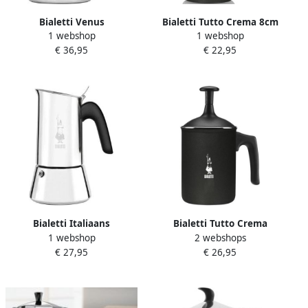
Bialetti Venus
Bialetti Tutto Crema 8cm
1 webshop
1 webshop
koffiezetapparaat blauw 6
melkopschuimer
€ 36,95
€ 22,95
kopjes
Bialetti Italiaans
Bialetti Tutto Crema
1 webshop
2 webshops
koffiezetapparaat Venus 4
Melkopschuimer 1 L
€ 27,95
€ 26,95
kopjes staal