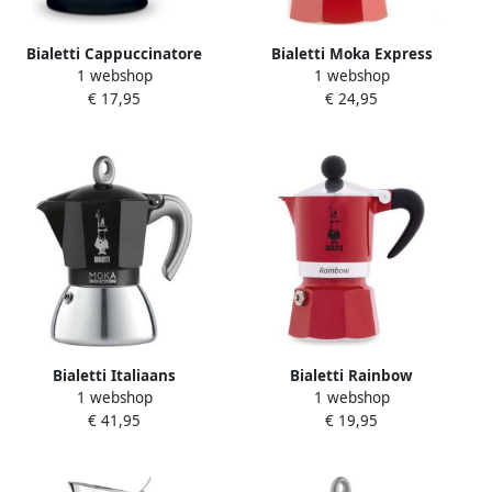
Bialetti Cappuccinatore
Bialetti Moka Express
1 webshop
1 webshop
Vetro melkopschuimer
koffiezetapparaat rood 3
€ 17,95
€ 24,95
handmatig 330 ml zwart
kopjes
Bialetti Italiaans
Bialetti Rainbow
1 webshop
1 webshop
koffiezetapparaat Moka
koffiezetapparaat rood 1
€ 41,95
€ 19,95
Induction 6 kopjes
kopje