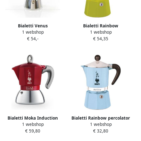
Bialetti Venus
Bialetti Rainbow
1 webshop
1 webshop
koffiezetapparaat
koffiezetapparaat groen 6
€ 54,-
€ 54,35
koperkleurig 4 kopjes
kopjes
inductiegeschikt
Bialetti Moka Induction
Bialetti Rainbow percolator
1 webshop
1 webshop
koffiezetapparaat 2 kopjes
lichtblauw 1 kopje
€ 59,80
€ 32,80
rood