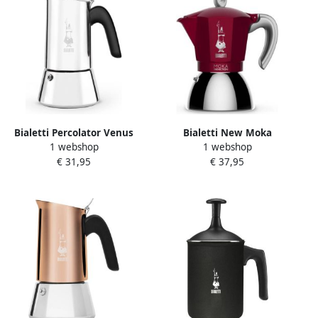
Bialetti Percolator Venus
Bialetti New Moka
1 webshop
1 webshop
koffiezetapparaat 6 kopjes
Induction koffiezetapparaat
€ 31,95
€ 37,95
zilver
rood zwart grijs 6 kopjes