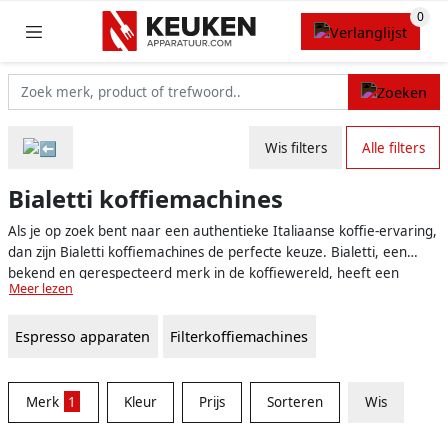
Wis filters
Alle filters
Bialetti koffiemachines
Als je op zoek bent naar een authentieke Italiaanse koffie-ervaring,
dan zijn Bialetti koffiemachines de perfecte keuze. Bialetti, een
bekend en gerespecteerd merk in de koffiewereld, heeft een
Meer lezen
breed scala aan koffiemachines die hoogwaardige espresso en
koffie bieden. Van de iconische Moka Express tot moderne
Espresso apparaten
Filterkoffiemachines
elektrische espressomachines, met een Bialetti koffiemachine ben
je verzekerd van een heerlijke kop koffie.
Merk
1
Kleur
Prijs
Sorteren
Wis