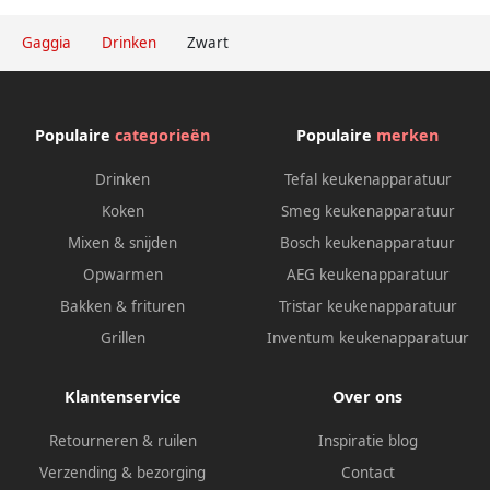
Gaggia
Drinken
Zwart
Populaire
categorieën
Populaire
merken
Drinken
Tefal keukenapparatuur
Koken
Smeg keukenapparatuur
Mixen & snijden
Bosch keukenapparatuur
Opwarmen
AEG keukenapparatuur
Bakken & frituren
Tristar keukenapparatuur
Grillen
Inventum keukenapparatuur
Klantenservice
Over ons
Retourneren & ruilen
Inspiratie blog
Verzending & bezorging
Contact