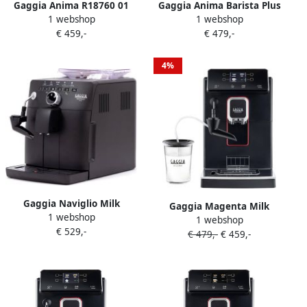
Gaggia Anima R18760 01
Gaggia Anima Barista Plus
1 webshop
1 webshop
Automatische Espresso
Volautomatische
€ 459,-
€ 479,-
Koffiemachine 1.8 L Zwart
espressomachine
4%
Gaggia Naviglio Milk
Gaggia Magenta Milk
1 webshop
Volautomatische
1 webshop
Volautomatische
€ 529,-
koffiemachines
€ 479,-
€ 459,-
koffiemachine