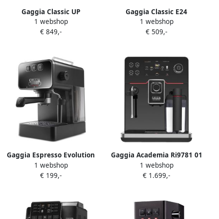
Gaggia Classic UP
Gaggia Classic E24
1 webshop
1 webshop
Espressomachine
Pistonmachine 15bar 2.1L
€ 849,-
€ 509,-
Handmatige Espresso
waterreservoir Thunder
Machine 58 mm
Black
Filterdrager Dubbele PID
Zwart
Gaggia Espresso Evolution
Gaggia Academia Ri9781 01
1 webshop
1 webshop
zwart 2023 Pistonmachine
Volledig Automatische
€ 199,-
€ 1.699,-
Koffiemachine Transparant
One Size 15 Bar werkdruk