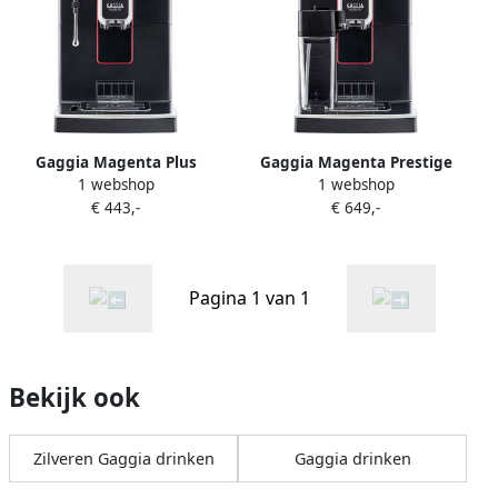
Gaggia Magenta Plus
Gaggia Magenta Prestige
1 webshop
1 webshop
Volautomatische
Volautomatische
€ 443,-
€ 649,-
koffiemachine 15bar 5
koffiemachine 12
programma's 1.8L
programma's
waterreservoir Zwart
Pagina 1 van 1
Bekijk ook
Zilveren Gaggia drinken
Gaggia drinken