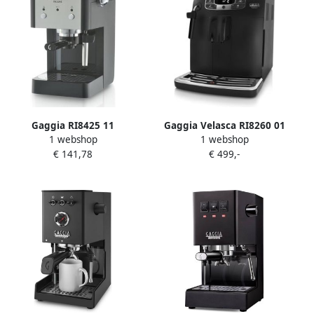
Gaggia RI8425 11
Gaggia Velasca RI8260 01
1 webshop
1 webshop
Pistonmachine
Volautomatische
€ 141,78
€ 499,-
espressomachine Zwart