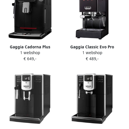
Gaggia Cadorna Plus
Gaggia Classic Evo Pro
1 webshop
1 webshop
Barista Volautomatische
Espressomachine Thunder
€ 649,-
€ 489,-
koffiemachine
Black