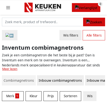
Wis filters
Alle filters
Inventum combimagnetrons
Zoek je een combimagnetron die het beste bij je past? Dan is
Inventum een merk om te overwegen. Inventum is een
Nederlands merk gespecialiseerd in keukenapparatuur dat sinds
Meer lezen
1908 kwalitatieve, innovatieve en energiezuinige producten op de
markt brengt. Inmiddels hebben Inventum combimagnetrons zich
Combimagnetrons
Inbouw combimagnetrons
Inbouw mag
bewezen als een goede keuze voor elke keuken, of je nu een
topkok bent of graag gemakkelijk je maaltijden opwarmt.
Merk
1
Kleur
Prijs
Sorteren
Wis