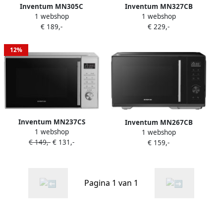
Inventum MN305C
Inventum MN327CB
1 webshop
1 webshop
Combimagnetron 30L 900W
Combimagnetron 32L
€ 189,-
€ 229,-
Hetelucht- en grillfunctie 10
1000W Hetelucht- en
kookprogramma's 4
grillfunctie Met draaispit 10
combistanden
programma's 4
12%
Ontdooifunctie Kinderslot
combistanden
Zilver
Ontdooifunctie Zwart
Inventum MN237CS
Inventum MN267CB
1 webshop
Combimagnetron 23L 900W
1 webshop
Combimagnetron 26L 900W
€ 149,-
€ 131,-
Hetelucht- en grillfunctie 10
€ 159,-
Hetelucht- en grillfunctie 10
kookprogramma's 4
kookprogramma's 4
combistanden
combistanden
Ontdooifunctie Kinderslot
Ontdooifunctie Kinderslot
Pagina 1 van 1
Zilver
Zwart