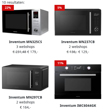
10 resultaten:
22%
5%
Inventum MN325CS
Inventum MN237CB
3 webshops
2 webshops
Vrijstaande
Combimagnetron 23L 900W
€ 231,48
€ 179,-
€ 136,-
€ 129,-
combimagnetron
Hetelucht- en grillfunctie 10
Heteluchtoven Grill 32 liter
kookprogramma's 4
1000 watt 10
combistanden
11%
kookprogramma's RVS
Ontdooifunctie Kinderslot
Zwart
Zwart
Inventum MN297CB
2 webshops
Combimagnetron 29L
Inventum IMC6044GK
€ 164,-
1000W Hetelucht- en