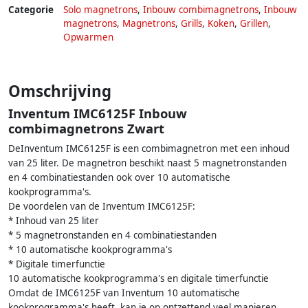
Categorie
Solo magnetrons
,
Inbouw combimagnetrons
,
Inbouw
magnetrons
,
Magnetrons
,
Grills
,
Koken
,
Grillen
,
Opwarmen
Omschrijving
Inventum IMC6125F Inbouw
combimagnetrons Zwart
DeInventum IMC6125F is een combimagnetron met een inhoud
van 25 liter. De magnetron beschikt naast 5 magnetronstanden
en 4 combinatiestanden ook over 10 automatische
kookprogramma's.
De voordelen van de Inventum IMC6125F:
* Inhoud van 25 liter
* 5 magnetronstanden en 4 combinatiestanden
* 10 automatische kookprogramma's
* Digitale timerfunctie
10 automatische kookprogramma's en digitale timerfunctie
Omdat de IMC6125F van Inventum 10 automatische
kookprogramma's heeft, kan je op ontzettend veel manieren