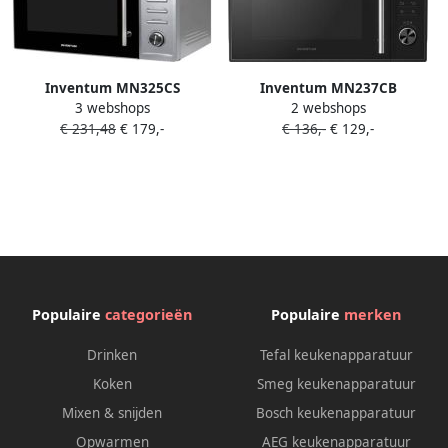
Inventum MN325CS
Inventum MN237CB
3 webshops
2 webshops
Vrijstaande combimagnetron
Combimagnetron 23L 900W
€ 231,48
€ 179,-
€ 136,-
€ 129,-
Heteluchtoven Grill 32 liter
Hetelucht- en grillfunctie 10
1000 watt 10
kookprogramma's 4
kookprogramma's RVS Zwart
combistanden
Ontdooifunctie Kinderslot
Zwart
Populaire
categorieën
Populaire
merken
Drinken
Tefal keukenapparatuur
Koken
Smeg keukenapparatuur
Mixen & snijden
Bosch keukenapparatuur
Opwarmen
AEG keukenapparatuur