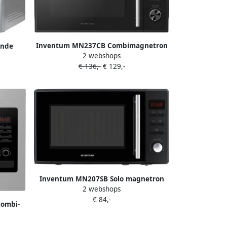
Inventum MN237CB Combimagnetron
ande
2 webshops
23L 900W Hetelucht- en grillfunctie 10
 Grill
€ 136,-
€ 129,-
kookprogramma's 4 combistanden
gramma's
Ontdooifunctie Kinderslot Zwart
Inventum MN207SB Solo magnetron
2 webshops
20L 800W 8 kookprogramma's Display
€ 84,-
Ontdooifunctie Zwart
ombi-
ll 25
en RVS