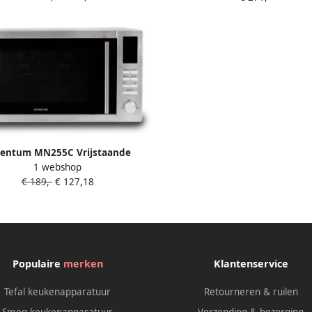
RVS
Zwart
ventum MN255C Vrijstaande
1 webshop
magnetron Heteluchtoven Grill
€ 189,-
€ 127,18
er 900 watt 10 kookprogramma's
RVS Zwart
Populaire
merken
Klantenservice
Tefal keukenapparatuur
Retourneren & ruilen
Smeg keukenapparatuur
Verzending & bezorging