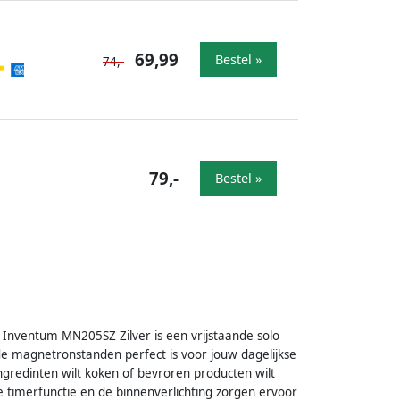
69,99
Bestel »
74,-
79,-
Bestel »
 Inventum MN205SZ Zilver is een vrijstaande solo
ende magnetronstanden perfect is voor jouw dagelijkse
ingredinten wilt koken of bevroren producten wilt
 timerfunctie en de binnenverlichting zorgen ervoor