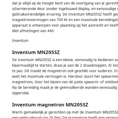
dat je altijd op de hoogte bent van de voortgang van je gerech
scharnierende deur zonder ingebouwd display, en eenvoudige
gebruiksvriendelijke ervaring. De Inventum MN205SZ heeft g
magnetronvermogen van 700 W en een maximale bereidingstijd 
apparaat is ontworpen voor plaatsing op het aanrecht en heeft ee
Met afmetingen van 440
Inventum
Inventum MN205SZ
De Inventum MN205SZ is een kleine, eenvoudig te bedienen s
klaarmaaltijd te starten, draai je aan de 2 draaiknoppen. Er k
te pas. Dit maakt de magnetron ook geschikt voor ouderen. I
watt het maximale vermogen is. Hierdoor duurt het opwarmen 
magnetrons. Voor het kiezen van de juiste opwarm- of ontdooiti
Na de bereiding maak je de geëmailleerde wanden eenvoudig sc
oppervlak.
Inventum magnetron MN205SZ
o
Warm gemakkelijk je gerechten op met de Inventum MN205SZ 
een netto inhoud van 20 liter. De magnetron heeft een vermo