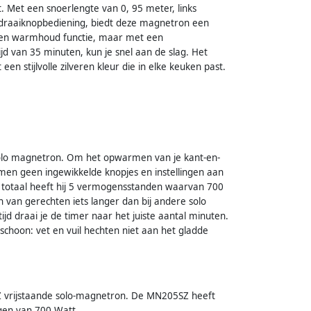
t. Met een snoerlengte van 0, 95 meter, links
 draaiknopbediening, biedt deze magnetron een
een warmhoud functie, maar met een
van 35 minuten, kun je snel aan de slag. Het
n stijlvolle zilveren kleur die in elke keuken past.
olo magnetron. Om het opwarmen van je kant-en-
omen geen ingewikkelde knopjes en instellingen aan
n totaal heeft hij 5 vermogensstanden waarvan 700
van gerechten iets langer dan bij andere solo
jd draai je de timer naar het juiste aantal minuten.
hoon: vet en vuil hechten niet aan het gladde
vrijstaande solo-magnetron. De MN205SZ heeft
gen van 700 Watt.