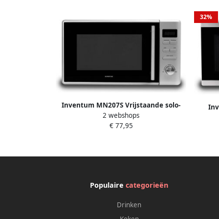
32%
Inventum MN207S Vrijstaande solo-
In
2 webshops
magnetron 20 liter 800 watt 8
combi
€ 77,95
kookprogramma's RVS Zwart
25 lit
Populaire
categorieën
Drinken
Koken