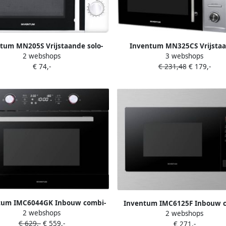
tum MN205S Vrijstaande solo-
Inventum MN325CS Vrijsta
2 webshops
3 webshops
ron 20 liter 700 watt Wit Zwart
combimagnetron Heteluchtoven
€ 74,-
€ 231,48
€ 179,-
32 liter 1000 watt 10 kookpro
RVS Zwart
tum IMC6044GK Inbouw combi-
Inventum IMC6125F Inbouw c
2 webshops
 Hetelucht Magnetron Grill 44
2 webshops
oven Hetelucht Magnetron Gri
€ 629,-
€ 559,-
45 cm hoog Tot 230 graden Zwart
€ 271,-
liter 45 cm hoog Tot 220 grad