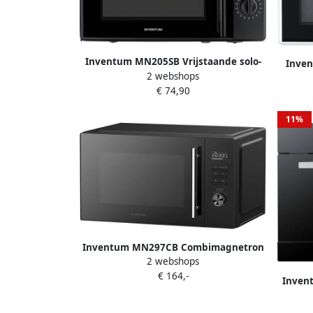
Inventum MN205SB Vrijstaande solo-
Inven
2 webshops
magnetron 20 liter 700 watt Zwart
magnet
€ 74,90
11%
Inventum MN297CB Combimagnetron
2 webshops
29L 1000W Hetelucht- en grillfunctie
€ 164,-
10 kookprogramma's 4 combistanden
Inven
Ontdooifunctie Kinderslot Zwart
oven
liter 