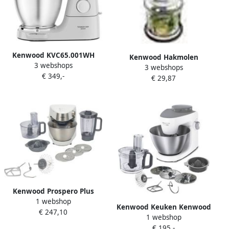
Kenwood KVC65.001WH
Kenwood Hakmolen
3 webshops
keukenmachine 1200 W 5 l
3 webshops
CHP61.000WHEASYCH |
€ 349,-
Roestvrijstaal Wit
€ 29,87
Hakmolens |
Ingebouwde weegschalen
5011423003559
Kenwood Prospero Plus
1 webshop
KHC29.H0WH |
Kenwood Keuken Kenwood
€ 247,10
Keukenrobots |
1 webshop
MultiOne KHH300WH
Keuken&Koken
€ 195,-
Keukenmachine