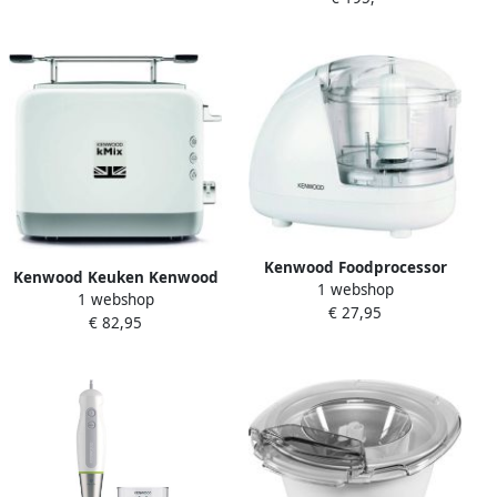
Keukenapparaten |
5011423202402
Kenwood Foodprocessor
Kenwood Keuken Kenwood
1 webshop
Mini-hakker CH180A
1 webshop
kMix TCX751WH
€ 27,95
Hakmolen
€ 82,95
Broodrooster Wit