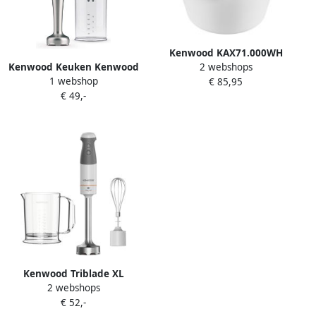
Kenwood KAX71.000WH
2 webshops
Kenwood Keuken Kenwood
Ijsmachine Wit
1 webshop
€ 85,95
Triblade HDP106WG
€ 49,-
Staafmixer Wit Groen
Kenwood Triblade XL
2 webshops
HBM40.002WH – Staafmixer
€ 52,-
Wit