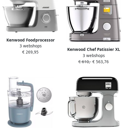
Kenwood Foodprocessor
3 webshops
KVC5100T | Food Processors
Kenwood Chef Patissier XL
€ 269,95
| 5011423195780
3 webshops
KWL90.004SI |
€ 610,-
€ 563,76
Keukenrobots |
Keuken&Koken
Keukenapparaten |
5011423206097