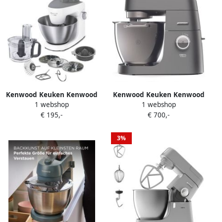
Kenwood Keuken Kenwood
Kenwood Keuken Kenwood
1 webshop
1 webshop
MultiOne KHH300WH
KVL8320S Chef Titanium XL
€ 195,-
€ 700,-
Keukenmachine
Keukenmachine Zilver
3%