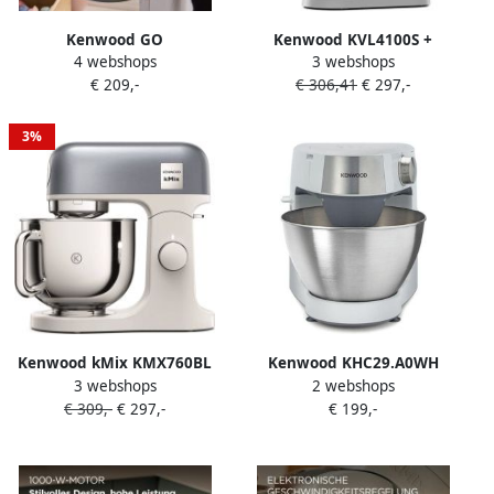
Kenwood GO
Kenwood KVL4100S +
4 webshops
3 webshops
keukenmachine
Keukenweegschaal |
€ 209,-
€ 306,41
€ 297,-
KZM35.000GY Blauw 4L
Keukenrobots |
mengkom Handvat voor
5011423205632
gemakkelijk verplaatsen
3%
Compacte keukenrobot
Opbergen in keukenkast of
lade [onderdeel GO
collectie]
Kenwood kMix KMX760BL
Kenwood KHC29.A0WH
3 webshops
2 webshops
Blauw | Keukenrobots |
keukenmachine 1000 W 4 3
€ 309,-
€ 297,-
€ 199,-
Keuken&Koken
l Roestvrijstaal Wit
Keukenapparaten |
5011423004068