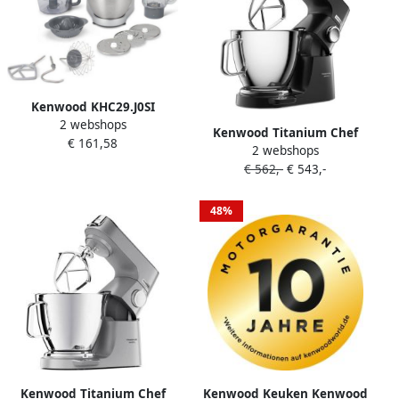
Kenwood KHC29.J0SI
2 webshops
Prospero keukenmachine 2
Kenwood Titanium Chef
€ 161,58
accessoires zilver
2 webshops
Baker Multipro XL
€ 562,-
€ 543,-
KVL85.004BK keukenmixer
zwart 3.5 L
48%
Kenwood Titanium Chef
Kenwood Keuken Kenwood