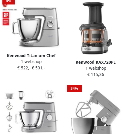
4%
Kenwood Titanium Chef
1 webshop
Baker XL KVL85.004SI
Kenwood KAX720PL
€ 522,-
€ 501,-
1 webshop
OP=OP | Keukenrobots |
SlowJuicer Elektrische
€ 115,36
Keuken&Koken
Sapcentrifuge voor
Keukenapparaten |
Keukenmachines 400ml
5011423002019
Capaciteit Anti-Drupfunctie
34%
Zilvergrijs