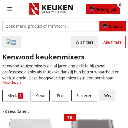
Wis filters
Alle filters
Kenwood keukenmixers
Kenwood keukenmixers zijn al jarenlang geliefd bij zowel
professionele koks als thuiskoks dankzij hun betrouwbaarheid en
veelzijdigheid. Deze hoogwaardige mixers zijn een onmisbaar
Meer lezen
hulpmiddel in elke keuken en helpen je om de heerlijkste gerechten
en baksels te bereiden. Met een Kenwood keukenmixer haal je
Merk
1
Kleur
Prijs
Sorteren
Wis
kwaliteit en een stijlvol design in huis, waardoor het apparaat altijd
een aanwinst is voor je keuken.
78 resultaten:
7%