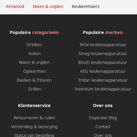
Kenwood
Mixen & snijden
Keukenmixers
Populaire
categorieën
Populaire
merken
Drinken
Tefal keukenapparatuur
Koken
Smeg keukenapparatuur
Mixen & snijden
Bosch keukenapparatuur
Opwarmen
AEG keukenapparatuur
Bakken & frituren
Tristar keukenapparatuur
Grillen
Inventum keukenapparatuur
Klantenservice
Over ons
Retourneren & ruilen
Inspiratie blog
Verzending & bezorging
Contact
Status van bestelling
Over ons