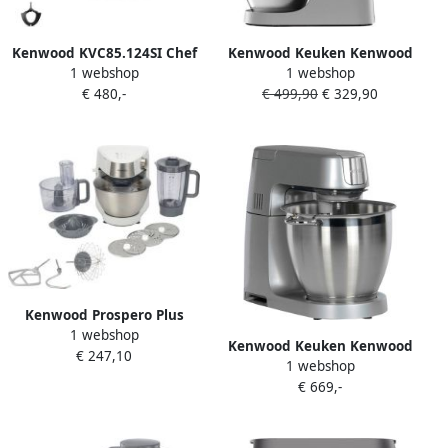
Kenwood KVC85.124SI Chef
Kenwood Keuken Kenwood
1 webshop
1 webshop
Baker multifunctionele 2
Chef XL KVL4170S
€ 480,-
€ 499,90
€ 329,90
kommen 5L en 3 5L 1200W
Keukenmachine
Geïntegreerde weegschaal
6kg
Kenwood Prospero Plus
1 webshop
KHC29.H0WH |
Kenwood Keuken Kenwood
€ 247,10
Keukenrobots |
1 webshop
Chef Elite XL KVL6320S
Keuken&Koken
€ 669,-
Keukenmachine
Keukenapparaten |
5011423202402