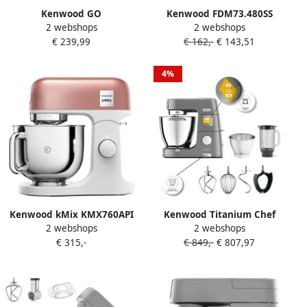
Kenwood GO
Kenwood FDM73.480SS
2 webshops
2 webshops
keukenmachine
MultiP)ro One Touch
€ 239,99
€ 162,-
€ 143,51
KZM35.000RD Roze 4L
Foodprocessors Zilver
mengkom Handvat voor
Ingebouwde digitale
gemakkelijk verplaatsen
weegschaal Express Serve
4%
Compacte keukenrobot
Opbergen in keukenkast of
lade [onderdeel GO
collectie]
Kenwood kMix KMX760API
Kenwood Titanium Chef
2 webshops
2 webshops
Perzik | Keukenrobots |
Patissier XL KWL90.124SI |
€ 315,-
€ 849,-
€ 807,97
5011423007311
Keukenrobots |
5011423206158