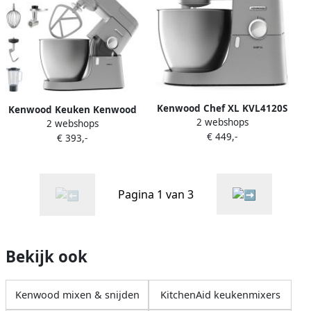
Kenwood Chef XL KVL4120S
Kenwood Keuken Kenwood
2 webshops
Zilver | Keukenrobots |
2 webshops
Chef XL KVL4220S 6 7 l
€ 449,-
Keuken&Koken
€ 393,-
Zilver Draaiknop
Keukenapparaten |
Roestvrijstaal Aluminium
0W20011241
Roestvrijstaal
Pagina 1 van 3
Bekijk ook
Kenwood mixen & snijden
KitchenAid keukenmixers