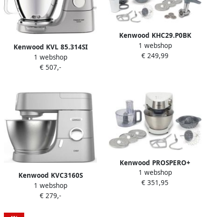
Kenwood KHC29.P0BK
1 webshop
Prospero Food Processor
Kenwood KVL 85.314SI
€ 249,99
Robot + 4 accessoires Zwart
1 webshop
Titanium Chef Baker
€ 507,-
Keukenmachine
Kenwood PROSPERO+
1 webshop
keukenmachine 1000 W 4 3
Kenwood KVC3160S
€ 351,95
l Roestvrijstaal Wit
1 webshop
Keukenmachine CHEF
€ 279,-
1000w 4 6ltr + Blender
Garde Deeghaak
Vleesmolen