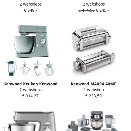
2 webshops
2 webshops
Baker XL KVL85.124SI |
Chef KVC3110S
€ 548,-
€ 474,95
€ 245,-
Keukenrobots |
Keukenmachine
Keuken&Koken
Keukenapparaten |
5011423002354
Kenwood Keuken Kenwood
Kenwood MAX94.A0ME
2 webshops
1 webshop
Chef XL KVL4110S
raviolimaker en
€ 314,27
€ 238,50
Keukenmachine Zilver
lasagneroller zilver
opzetstuk