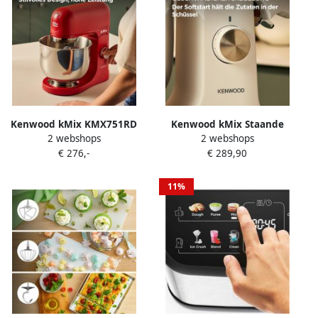
Kenwood kMix KMX751RD
Kenwood kMix Staande
2 webshops
2 webshops
Keukenmachine 1000 W – 5
mixer 1000 W Wit
€ 276,-
€ 289,90
L Rood
11%