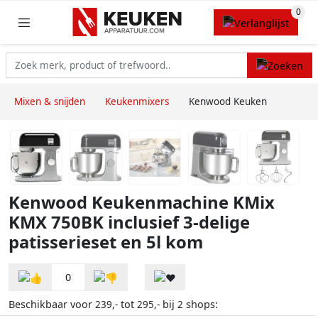
Mixen & snijden
Keukenmixers
Kenwood Keuken
Kenwood Keukenmachine KMix
KMX 750BK inclusief 3-delige
patisserieset en 5l kom
0
Beschikbaar voor
tot
bij
shops:
239,-
295,-
2