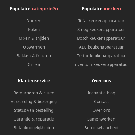
Populaire
categorieën
Populaire
merken
Drinken
Tefal keukenapparatuur
Koken
Smeg keukenapparatuur
Mixen & snijden
Bosch keukenapparatuur
Opwarmen
AEG keukenapparatuur
Bakken & frituren
Tristar keukenapparatuur
Grillen
Inventum keukenapparatuur
Klantenservice
Over ons
Retourneren & ruilen
Inspiratie blog
Verzending & bezorging
Contact
Status van bestelling
Over ons
Garantie & reparatie
Samenwerken
Betaalmogelijkheden
Betrouwbaarheid