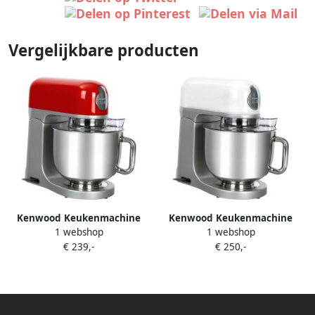
Vergelijkbare producten
Kenwood Keukenmachine
Kenwood Keukenmachine
1 webshop
1 webshop
KMix KMX 750RD inclusief 3-
KMix KMX 750WH inclusief 3-
€ 239,-
€ 250,-
delige patisserieset
delige patisserieset en 5l
kom