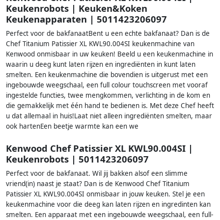
Keukenrobots | Keuken&Koken
Keukenapparaten | 5011423206097
Perfect voor de bakfanaatBent u een echte bakfanaat? Dan is de
Chef Titanium Patissier XL KWL90.004SI keukenmachine van
Kenwood onmisbaar in uw keuken! Beeld u een keukenmachine in
waarin u deeg kunt laten rijzen en ingrediënten in kunt laten
smelten. Een keukenmachine die bovendien is uitgerust met een
ingebouwde weegschaal, een full colour touchscreen met vooraf
ingestelde functies, twee mengkommen, verlichting in de kom en
die gemakkelijk met één hand te bedienen is. Met deze Chef heeft
u dat allemaal in huis!Laat niet alleen ingrediënten smelten, maar
ook hartenEen beetje warmte kan een we
Kenwood Chef Patissier XL KWL90.004SI |
Keukenrobots | 5011423206097
Perfect voor de bakfanaat. Wil jij bakken alsof een slimme
vriend(in) naast je staat? Dan is de Kenwood Chef Titanium
Patissier XL KWL90.004SI onmisbaar in jouw keuken. Stel je een
keukenmachine voor die deeg kan laten rijzen en ingredinten kan
smelten. Een apparaat met een ingebouwde weegschaal, een full-