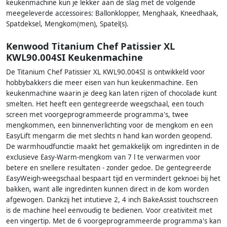
keukenmachine kun je lekker aan de slag met de volgende
meegeleverde accessoires: Ballonklopper, Menghaak, Kneedhaak,
Spatdeksel, Mengkom(men), Spatel(s).
Kenwood Titanium Chef Patissier XL
KWL90.004SI Keukenmachine
De Titanium Chef Patissier XL KWL90.004SI is ontwikkeld voor
hobbybakkers die meer eisen van hun keukenmachine. Een
keukenmachine waarin je deeg kan laten rijzen of chocolade kunt
smelten. Het heeft een gentegreerde weegschaal, een touch
screen met voorgeprogrammeerde programma's, twee
mengkommen, een binnenverlichting voor de mengkom en een
EasyLift mengarm die met slechts n hand kan worden geopend.
De warmhoudfunctie maakt het gemakkelijk om ingredinten in de
exclusieve Easy-Warm-mengkom van 7 l te verwarmen voor
betere en snellere resultaten - zonder gedoe. De gentegreerde
EasyWeigh-weegschaal bespaart tijd en vermindert geknoei bij het
bakken, want alle ingredinten kunnen direct in de kom worden
afgewogen. Dankzij het intutieve 2, 4 inch BakeAssist touchscreen
is de machine heel eenvoudig te bedienen. Voor creativiteit met
een vingertip. Met de 6 voorgeprogrammeerde programma's kan