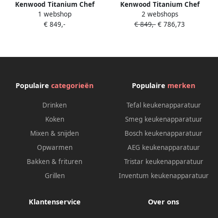
Kenwood Titanium Chef
Kenwood Titanium Chef
1 webshop
2 webshops
Patissier XL KWL90.004SI
Patissier XL KWL90.124SI |
€ 849,-
€ 849,-
€ 786,73
Keukenmachine 1400 W
Keukenrobots |
5011423206158
Populaire
categorieën
Populaire
merken
Drinken
Tefal keukenapparatuur
Koken
Smeg keukenapparatuur
Mixen & snijden
Bosch keukenapparatuur
Opwarmen
AEG keukenapparatuur
Bakken & frituren
Tristar keukenapparatuur
Grillen
Inventum keukenapparatuur
Klantenservice
Over ons