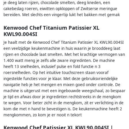
je deeg laten rijzen, chocolade smelten, deeg kneden, een
cakebeslag roeren, eiwitten opkloppen of Zwitserse meringue
bereiden. Met slechts een vingertip lukt het bakken met gemak
Kenwood Chef Titanium Patissier XL
KWL90.004SI
Je haalt met de Kenwood Chef Titanium Patissier XL KWL90.004SI
een veelzijdige keukenmachine in huis waarin je brooddeeg laat
rijzen en chocolade laat smelten. Met het krachtige vermogen van
1.400 watt meng je zelfs alle zware ingredinten. De machine
heeft 13 snelheden, inclusief pulse en fold functie n 3
roersnelheden. Op het intuitive touchscreen staan vooraf
ingestelde functies voor je klaar. Met deze gebruiksvriendelijke
navigatie heb je het mengen en mixen goed onder controle. De
machine is uitgerust met een ingebouwde weegschaal, zo bespaar
je tijd en afwas door je ingredinten rechtstreeks in de mengkom
te wegen. Voor beter zicht in de mengkom, zit er verlichting in de
kom die met n hand te bevestigen is. De keukenmachine heeft 2
mengkommen, zo kom je er nooit n tekort
Kenwood Chef Patissier XL KWL90.004SI |