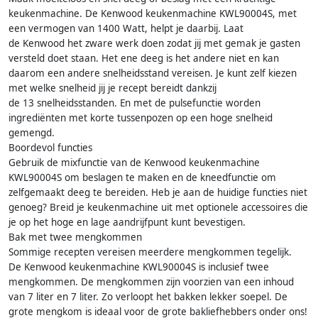
keukenmachine. De Kenwood keukenmachine KWL90004S, met
een vermogen van 1400 Watt, helpt je daarbij. Laat
de Kenwood het zware werk doen zodat jij met gemak je gasten
versteld doet staan. Het ene deeg is het andere niet en kan
daarom een andere snelheidsstand vereisen. Je kunt zelf kiezen
met welke snelheid jij je recept bereidt dankzij
de 13 snelheidsstanden. En met de pulsefunctie worden
ingrediënten met korte tussenpozen op een hoge snelheid
gemengd.
Boordevol functies
Gebruik de mixfunctie van de Kenwood keukenmachine
KWL90004S om beslagen te maken en de kneedfunctie om
zelfgemaakt deeg te bereiden. Heb je aan de huidige functies niet
genoeg? Breid je keukenmachine uit met optionele accessoires die
je op het hoge en lage aandrijfpunt kunt bevestigen.
Bak met twee mengkommen
Sommige recepten vereisen meerdere mengkommen tegelijk.
De Kenwood keukenmachine KWL90004S is inclusief twee
mengkommen. De mengkommen zijn voorzien van een inhoud
van 7 liter en 7 liter. Zo verloopt het bakken lekker soepel. De
grote mengkom is ideaal voor de grote bakliefhebbers onder ons!