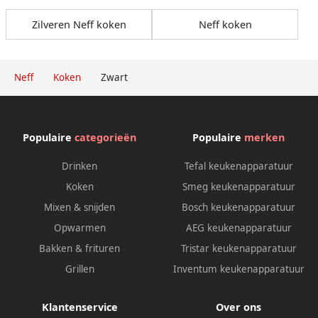
Zilveren Neff koken
Neff koken
Neff
Koken
Zwart
Populaire
categorieën
Populaire
merken
Drinken
Tefal keukenapparatuur
Koken
Smeg keukenapparatuur
Mixen & snijden
Bosch keukenapparatuur
Opwarmen
AEG keukenapparatuur
Bakken & frituren
Tristar keukenapparatuur
Grillen
Inventum keukenapparatuur
Klantenservice
Over ons