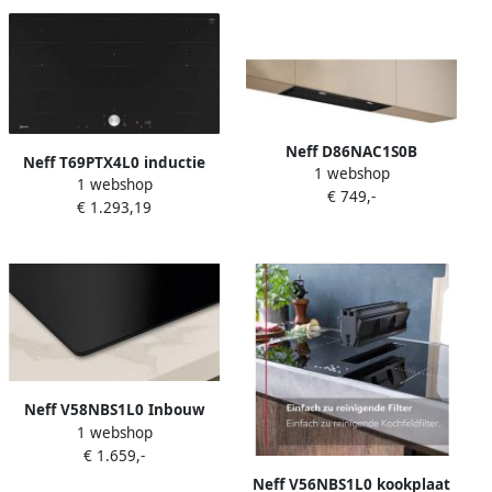
Neff D86NAC1S0B
Neff T69PTX4L0 inductie
1 webshop
1 webshop
kookplaat 90 cm TwistPad
€ 749,-
€ 1.293,19
Neff V58NBS1L0 Inbouw
1 webshop
elektrische kookplaat Zwart
€ 1.659,-
Ingebouwd
Inductiekookplaat 4 kook
Neff V56NBS1L0 kookplaat