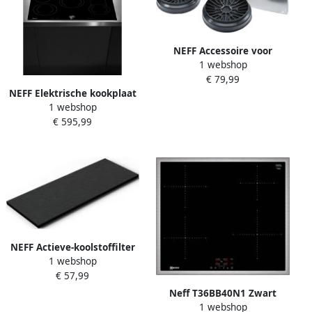
NEFF Accessoire voor
1 webshop
ventilatie Z5138X5
€ 79,99
Starterset (3-delig)
NEFF Elektrische kookplaat
1 webshop
van SCHOTT CERAN
€ 595,99
T18PT16X0 met intuïtieve
twist pad bediening
NEFF Actieve-koolstoffilter
1 webshop
Z51INA0X0
€ 57,99
Neff T36BB40N1 Zwart
1 webshop
Roestvrijstaal Ingebouwd