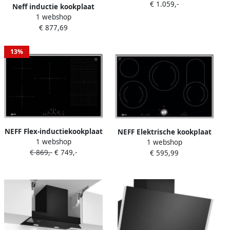
€ 1.059,-
cm Plaque avec zone à
Neff inductie kookplaat
induction 4 zone(s)
1 webshop
60cm 4 branders 7400w
€ 877,69
zwart T66FTX4L0
13%
NEFF Flex-inductiekookplaat
NEFF Elektrische kookplaat
1 webshop
van SCHOTT CERAN
1 webshop
van SCHOTT CERAN
€ 869,-
€ 749,-
T58BD20N0 met
€ 595,99
T18BT16N0 met intuïtieve
touchcontrol-bediening
twist pad bediening