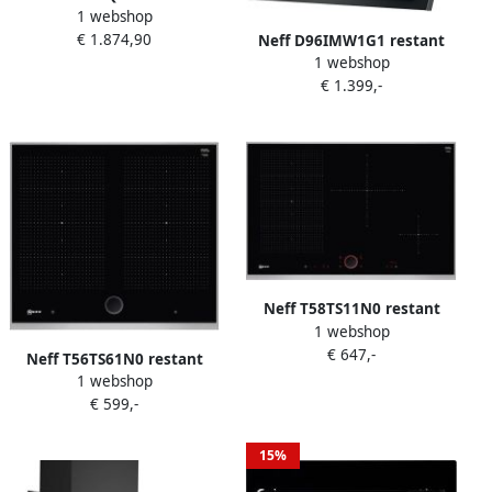
1 webshop
kookplaat met afzuiging
€ 1.874,90
Neff D96IMW1G1 restant
Twist Touch
1 webshop
€ 1.399,-
Neff T58TS11N0 restant
1 webshop
€ 647,-
Neff T56TS61N0 restant
1 webshop
€ 599,-
15%