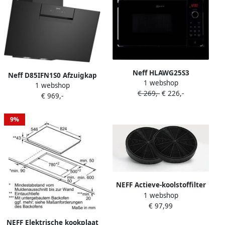
Neff HLAWG25S3
Neff D85IFN1S0 Afzuigkap
1 webshop
magnetron Ingebouwd
1 webshop
687 m³ uur Afvoerend
€ 269,-
€ 226,-
Solo-magnetron 20 l 800 W
€ 969,-
recirculerend 56 dB A+ label
Zwart
Zwart
9%
NEFF Actieve-koolstoffilter
1 webshop
Z5135X1
€ 97,99
NEFF Elektrische kookplaat