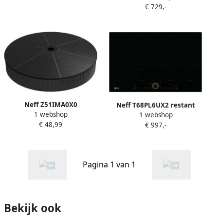
€ 729,-
Inductiekookplaat zones
Glaskeramiek 4 zone(s) 4
zone(s)
Neff Z51IMA0X0
Neff T68PL6UX2 restant
1 webshop
afzuigkapaccessoire
1 webshop
€ 48,99
Afzuigkap filter
€ 997,-
Pagina 1 van 1
Bekijk ook