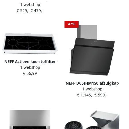
1 webshop
van SCHOTT CERAN
€ 529,-
€ 479,-
T18TT16N0 met intuïtieve
twist pad bediening
47%
NEFF Actieve-koolstoffilter
1 webshop
Z5155X0
€ 56,99
NEFF D65IHM1S0 afzuigkap
1 webshop
(590 mm breed 499 mm
€ 1.145,-
€ 599,-
diep)