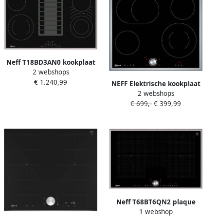
Neff T18BD3AN0 kookplaat
2 webshops
Zwart Roestvrijstaal
€ 1.240,99
Ingebouwd 80 cm
NEFF Elektrische kookplaat
Keramisch 4 zone(s) Inbouw
2 webshops
van SCHOTT CERAN
afzuigkap
€ 699,-
€ 399,99
T16BT76N0 met intuïtieve
twist pad bediening
Neff T68BT6QN2 plaque
1 webshop
Noir Intégré (placement) 80