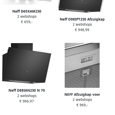
Neff D65XAM2S0
2 webshops
Neff D98IPT2S0 Afzuigkap
€ 659,-
2 webshops
Zwart 90 cm
€ 948,99
Neff D88IAN2S0 N 70
NEFF Afzuigkap voor
2 webshops
Wandschouwkap 80 cm
2 webshops
kookeiland I96BMP5N0 90
€ 966,97
Zwart glas
€ 969,-
cm breed