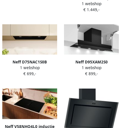
zone(s) Inbouw afzuigkap
1 webshop
Zwart Ingebouwd 60 cm
€ 1.449,-
Inductiekookplaat zones 4
zone(s) Inbouw afzuigkap
Neff D75NAC1S0B
Neff D95XAM2S0
1 webshop
1 webshop
€ 699,-
€ 899,-
Neff V58NHQ4L0 inductie