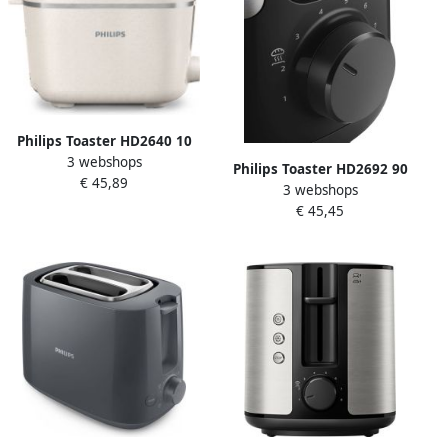
Philips Toaster HD2640 10
3 webshops
Eco Conscious Collection
Philips Toaster HD2692 90
€ 45,89
Opwarm- en ontdooifunctie
3 webshops
met opwarm- en
biobased kunststof zijdewit
€ 45,45
ontdooifunctie
mat
geïntegreerde opzet voor
broodjes