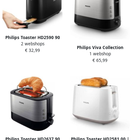
Philips Toaster HD2590 90
2 webshops
met opwarm- en
Philips Viva Collection
€ 32,99
ontdooifunctie
1 webshop
HD2639 90 broodrooster 2
€ 65,99
snede(n) Roestvrijstaal
Philips Toaster HD2637 90
Philips Toaster HD2581 00 |