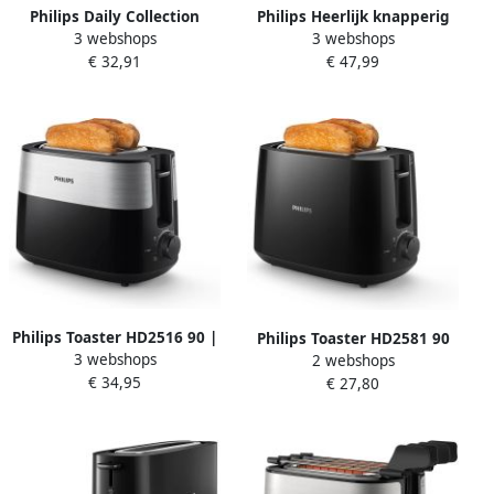
Philips Daily Collection
Philips Heerlijk knapperig
3 webshops
3 webshops
HD2581 10 broodrooster 2
geroosterd brood
€ 32,91
€ 47,99
snede(n) 900 W Grijs
zelfgesneden of
voorgesneden met de
HD2650 90 broodrooster
Philips Toaster HD2516 90 |
Philips Toaster HD2581 90
3 webshops
Broodroosters |
2 webshops
Daily Collection
€ 34,95
8710103922513
€ 27,80
geïntegreerde opzethouder
voor broodjes 8
bruiningsgraden zwart