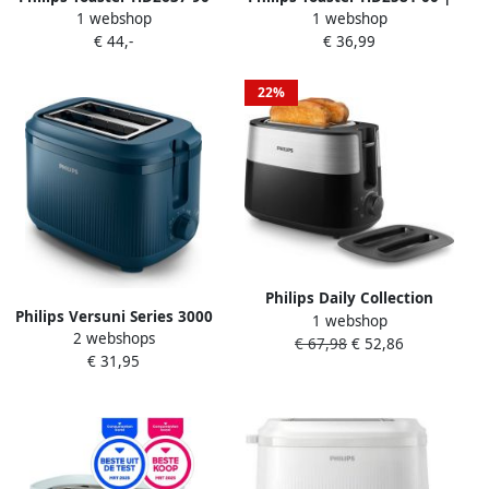
1 webshop
1 webshop
Viva Collection
Broodroosters |
€ 44,-
€ 36,99
Broodrooster kruimellade 7
Keuken&Koken
bruiningsniveaus
Keukenapparaten | HD2581
zilverkleur
00
22%
Philips Daily Collection
Philips Versuni Series 3000
1 webshop
HD2517 90 Broodrooster 8
2 webshops
900w Broodrooster Blauw
€ 67,98
€ 52,86
standen 2 snede(n) 830 W
€ 31,95
Zwart Zilver