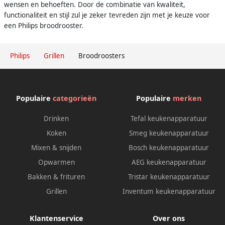
wensen en behoeften. Door de combinatie van kwaliteit,
functionaliteit en stijl zul je zeker tevreden zijn met je keuze voor
een Philips broodrooster.
Philips
Grillen
Broodroosters
Populaire
categorieën
Populaire
merken
Drinken
Tefal keukenapparatuur
Koken
Smeg keukenapparatuur
Mixen & snijden
Bosch keukenapparatuur
Opwarmen
AEG keukenapparatuur
Bakken & frituren
Tristar keukenapparatuur
Grillen
Inventum keukenapparatuur
Klantenservice
Over ons