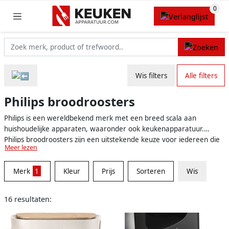
Wis filters
Alle filters
Philips broodroosters
Philips is een wereldbekend merk met een breed scala aan
huishoudelijke apparaten, waaronder ook keukenapparatuur.
Philips broodroosters zijn een uitstekende keuze voor iedereen die
Meer lezen
op zoek is naar een betrouwbaar en kwalitatief hoogstaand
product om hun brood perfect te roosteren. Deze broodroosters
Merk
1
Kleur
Prijs
Sorteren
Wis
zijn verkrijgbaar in verschillende modellen en met diverse functies,
zodat je altijd het juiste apparaat kunt vinden dat aan jouw
behoeften en voorkeuren voldoet.
16 resultaten: