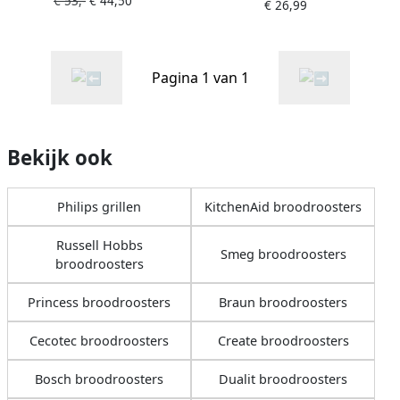
€ 53,-
€ 44,50
snede(n) Zwart 600 W
€ 26,99
Pagina 1 van 1
Bekijk ook
Philips grillen
KitchenAid broodroosters
Russell Hobbs
Smeg broodroosters
broodroosters
Princess broodroosters
Braun broodroosters
Cecotec broodroosters
Create broodroosters
Bosch broodroosters
Dualit broodroosters