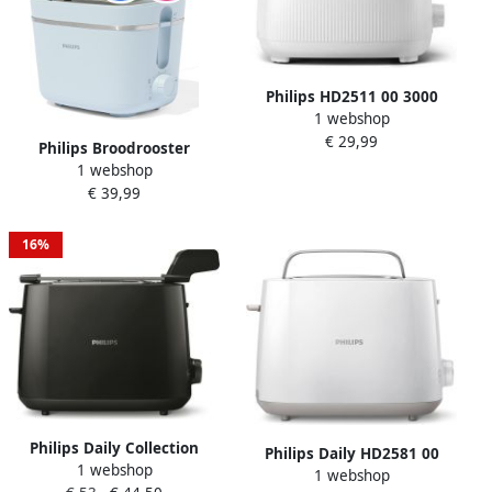
Philips HD2511 00 3000
1 webshop
series Broodrooster Wit
€ 29,99
Philips Broodrooster
1 webshop
HD2560 40
€ 39,99
16%
Philips Daily Collection
Philips Daily HD2581 00
1 webshop
HD2583 90 broodrooster 8
1 webshop
Broodrooster Wit