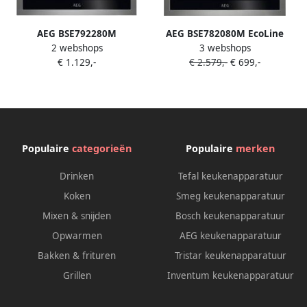
AEG BSE792280M
AEG BSE782080M EcoLine
2 webshops
3 webshops
Inbouwoven Stoom functie
8000 serie SteamBoost
€ 1.129,-
€ 2.579,-
€ 699,-
53 dB Elektrisch
Inbouwoven Combi
TouchControl bediening Snel
Heteluchtoven Stoomoven
opwarm functie
Kinderbeveiliging
Populaire
categorieën
Populaire
merken
Drinken
Tefal keukenapparatuur
Koken
Smeg keukenapparatuur
Mixen & snijden
Bosch keukenapparatuur
Opwarmen
AEG keukenapparatuur
Bakken & frituren
Tristar keukenapparatuur
Grillen
Inventum keukenapparatuur