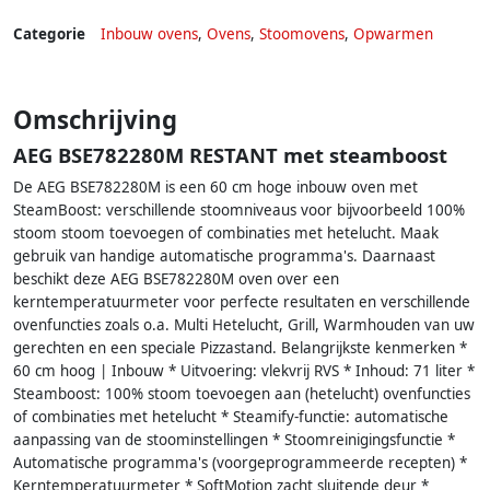
Categorie
Inbouw ovens
,
Ovens
,
Stoomovens
,
Opwarmen
Omschrijving
AEG BSE782280M RESTANT met steamboost
De AEG BSE782280M is een 60 cm hoge inbouw oven met
SteamBoost: verschillende stoomniveaus voor bijvoorbeeld 100%
stoom stoom toevoegen of combinaties met hetelucht. Maak
gebruik van handige automatische programma's. Daarnaast
beschikt deze AEG BSE782280M oven over een
kerntemperatuurmeter voor perfecte resultaten en verschillende
ovenfuncties zoals o.a. Multi Hetelucht, Grill, Warmhouden van uw
gerechten en een speciale Pizzastand. Belangrijkste kenmerken *
60 cm hoog | Inbouw * Uitvoering: vlekvrij RVS * Inhoud: 71 liter *
Steamboost: 100% stoom toevoegen aan (hetelucht) ovenfuncties
of combinaties met hetelucht * Steamify-functie: automatische
aanpassing van de stoominstellingen * Stoomreinigingsfunctie *
Automatische programma's (voorgeprogrammeerde recepten) *
Kerntemperatuurmeter * SoftMotion zacht sluitende deur *