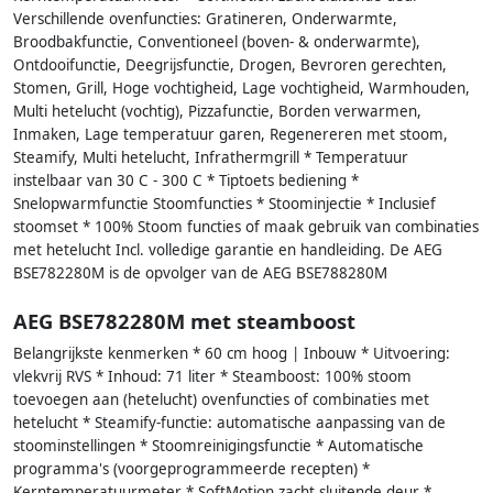
Verschillende ovenfuncties: Gratineren, Onderwarmte,
Broodbakfunctie, Conventioneel (boven- & onderwarmte),
Ontdooifunctie, Deegrijsfunctie, Drogen, Bevroren gerechten,
Stomen, Grill, Hoge vochtigheid, Lage vochtigheid, Warmhouden,
Multi hetelucht (vochtig), Pizzafunctie, Borden verwarmen,
Inmaken, Lage temperatuur garen, Regenereren met stoom,
Steamify, Multi hetelucht, Infrathermgrill * Temperatuur
instelbaar van 30 C - 300 C * Tiptoets bediening *
Snelopwarmfunctie Stoomfuncties * Stoominjectie * Inclusief
stoomset * 100% Stoom functies of maak gebruik van combinaties
met hetelucht Incl. volledige garantie en handleiding. De AEG
BSE782280M is de opvolger van de AEG BSE788280M
AEG BSE782280M met steamboost
Belangrijkste kenmerken * 60 cm hoog | Inbouw * Uitvoering:
vlekvrij RVS * Inhoud: 71 liter * Steamboost: 100% stoom
toevoegen aan (hetelucht) ovenfuncties of combinaties met
hetelucht * Steamify-functie: automatische aanpassing van de
stoominstellingen * Stoomreinigingsfunctie * Automatische
programma's (voorgeprogrammeerde recepten) *
Kerntemperatuurmeter * SoftMotion zacht sluitende deur *