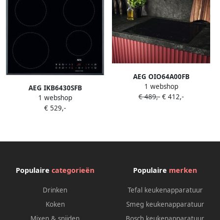
AEG OIO64A00FB
1 webshop
inductiekookplaat – 60 cm –
AEG IKB6430SFB
€ 489,-
€ 412,-
4 kookzones –
1 webshop
inductiekookplaat 60 cm 4
Touchbediening – Zwart
€ 529,-
zones
Populaire
categorieën
Populaire
merken
Drinken
Tefal keukenapparatuur
Koken
Smeg keukenapparatuur
Mixen & snijden
Bosch keukenapparatuur