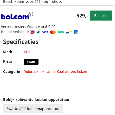
Beschikbaar voor
bij
shop:
529,-
1
529,-
Bestel »
Verzendkosten: Gratis vanaf € 20
Betaalmethodes:
Specificaties
Merk
AEG
Kleur
Zwart
Categorie
Inductiekookplaten
,
Kookplaten
,
Koken
Bekijk relevante keukenapparatuur
Zwarte AEG keukenapparatuur