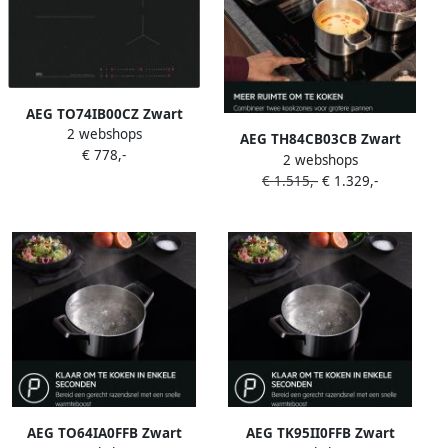
AEG TO74IB00CZ Zwart
2 webshops
Ingebouwd 71 cm
AEG TH84CB03CB Zwart
€ 778,-
Inductiekookplaat zones 4
2 webshops
Ingebouwd 80 cm
zone(s)
€ 1.515,-
€ 1.329,-
Inductiekookplaat zones 4
zone(s) Inbouw afzuigkap
AEG TO64IA0FFB Zwart
AEG TK95II0FFB Zwart