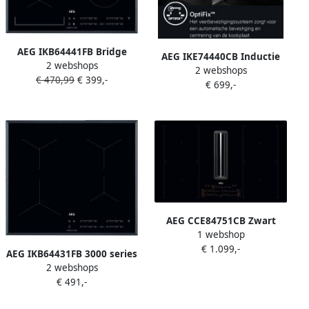
AEG IKB64441FB Bridge
AEG IKE74440CB Inductie
2 webshops
Hob2Hood 60 cm inductie
2 webshops
inbouwkookplaat 2 fasen
€ 470,99
€ 399,-
kookplaat
€ 699,-
snoer zonder stekker
AEG CCE84751CB Zwart
1 webshop
Ingebouwd 83 cm
€ 1.099,-
Inductiekookplaat zones 4
AEG IKB64431FB 3000 series
zone(s) Inbouw afzuigkap
2 webshops
inductie kookplaat (inbouw)
€ 491,-