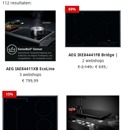
112 resultaten:
69%
AEG IKE84441FB Bridge |
2 webshops
Inductiekookplaten |
€ 2.149,-
€ 649,-
Keuken&Koken Kookplaten
AEG IAE84411XB EcoLine
| 7332543593569
3 webshops
Ingebouwd Zone van
€ 799,99
inductiekookplaat Zwart
15%