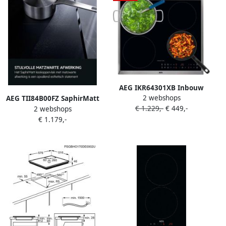
AEG IKR64301XB Inbouw
2 webshops
inductiekookplaat Zwart
AEG TII84B00FZ SaphirMatt
€ 1.229,-
€ 449,-
2 webshops
Inbouw inductiekookplaat
€ 1.179,-
Zwart