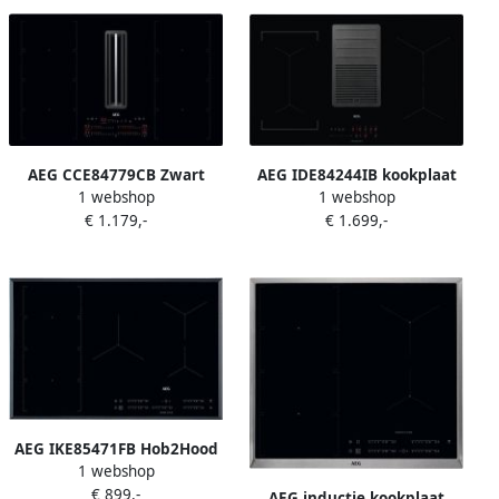
AEG CCE84779CB Zwart
AEG IDE84244IB kookplaat
1 webshop
1 webshop
Ingebouwd 83 cm
Zwart Ingebouwd
€ 1.179,-
€ 1.699,-
Inductiekookplaat zones 4
Inductiekookplaat zones 4
zone(s) Inbouw afzuigkap
zone(s)
AEG IKE85471FB Hob2Hood
1 webshop
Inductie kookplaat
€ 899,-
AEG inductie kookplaat