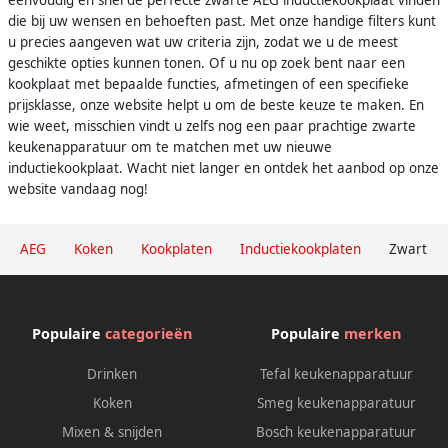
eenvoudig en snel de perfecte zwarte AEG inductiekookplaat vinden
die bij uw wensen en behoeften past. Met onze handige filters kunt
u precies aangeven wat uw criteria zijn, zodat we u de meest
geschikte opties kunnen tonen. Of u nu op zoek bent naar een
kookplaat met bepaalde functies, afmetingen of een specifieke
prijsklasse, onze website helpt u om de beste keuze te maken. En
wie weet, misschien vindt u zelfs nog een paar prachtige zwarte
keukenapparatuur om te matchen met uw nieuwe
inductiekookplaat. Wacht niet langer en ontdek het aanbod op onze
website vandaag nog!
AEG
Koken
Kookplaten
Inductiekookplaten
Zwart
Populaire
categorieën
Populaire
merken
Drinken
Tefal keukenapparatuur
Koken
Smeg keukenapparatuur
Mixen & snijden
Bosch keukenapparatuur