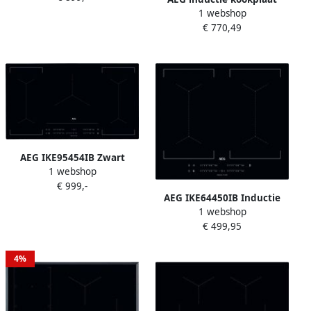
1 webshop
(inbouw) IKE64471XB
€ 770,49
AEG IKE95454IB Zwart
1 webshop
Ingebouwd 90 cm
€ 999,-
Inductiekookplaat zones 5
AEG IKE64450IB Inductie
zone(s)
1 webshop
kookplaat
€ 499,95
4%