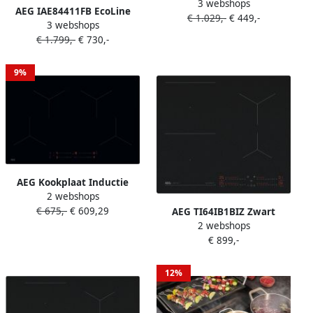
3 webshops
Hob2Hood inductie
AEG IAE84411FB EcoLine
€ 1.029,-
€ 449,-
kookplaat
3 webshops
7000 serie SenseBoil
€ 1.799,-
€ 730,-
Inductiekookplaat Inbouw
elektrische kookplaat
9%
AEG Kookplaat Inductie
2 webshops
TO84IA0FIB |
€ 675,-
€ 609,29
Inductiekookplaten |
AEG TI64IB1BIZ Zwart
2 webshops
7333394072982
Ingebouwd 60 cm
€ 899,-
Inductiekookplaat zones 4
zone(s)
12%