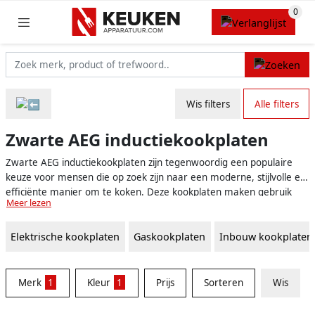
Wis filters
Alle filters
Zwarte AEG inductiekookplaten
Zwarte AEG inductiekookplaten zijn tegenwoordig een populaire
keuze voor mensen die op zoek zijn naar een moderne, stijlvolle en
efficiënte manier om te koken. Deze kookplaten maken gebruik
Meer lezen
van inductietechnologie, wat betekent dat ze warmte genereren
door middel van magnetische energie in plaats van vuur of
Elektrische kookplaten
Gaskookplaten
Inbouw kookplaten
elektrische verwarmingselementen. Hierdoor zijn ze sneller op
temperatuur en energiezuiniger dan traditionele kookplaten.
Bovendien straalt de strakke zwarte afwerking elegantie uit en
geeft het een extra vleugje luxe aan uw keuken.
Merk
1
Kleur
1
Prijs
Sorteren
Wis