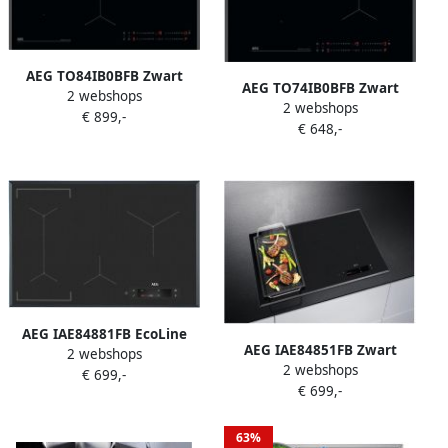
AEG TO84IB0BFB Zwart
AEG TO74IB0BFB Zwart
2 webshops
Ingebouwd 80 cm
2 webshops
Ingebouwd 71 cm
€ 899,-
Inductiekookplaat zones 4
€ 648,-
Inductiekookplaat zones 4
zone(s)
zone(s)
AEG IAE84881FB EcoLine
AEG IAE84851FB Zwart
2 webshops
Inductie kookplaat
2 webshops
Ingebouwd 78 cm
€ 699,-
€ 699,-
Inductiekookplaat zones 4
zone(s)
63%