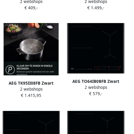
2 webshops
2 webshops
Ingebouwd 60 cm
Ingebouwd 90 cm
€ 409,-
€ 1.499,-
Inductiekookplaat zones 4
Inductiekookplaat zones 5
zone(s)
zone(s)
AEG TO64IB0BFB Zwart
AEG TK95II08FB Zwart
2 webshops
Ingebouwd 60 cm
2 webshops
Ingebouwd 90 cm
€ 579,-
Inductiekookplaat zones 4
€ 1.415,95
Inductiekookplaat zones 5
zone(s)
zone(s)