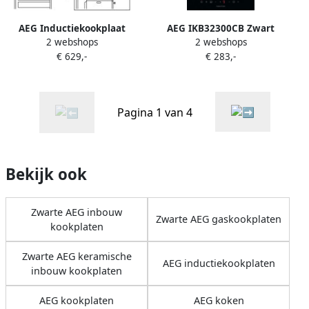
AEG Inductiekookplaat
AEG IKB32300CB Zwart
2 webshops
2 webshops
IAE64411XB SenseBoil
Ingebouwd 30 cm
€ 629,-
€ 283,-
spatdeksel
Inductiekookplaat zones 2
zone(s)
Pagina 1 van 4
Bekijk ook
Zwarte AEG inbouw
Zwarte AEG gaskookplaten
kookplaten
Zwarte AEG keramische
AEG inductiekookplaten
inbouw kookplaten
AEG kookplaten
AEG koken