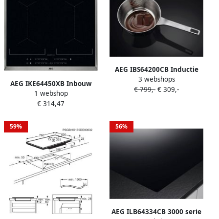
AEG IBS64200CB Inductie
3 webshops
kookplaat inbouw
AEG IKE64450XB Inbouw
€ 799,-
€ 309,-
Panherkenning
1 webshop
inductie kookplaat
€ 314,47
59%
56%
AEG ILB64334CB 3000 serie