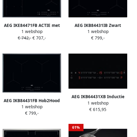
AEG IKE84471FB ACTIE met
AEG IKB84431IB Zwart
1 webshop
1 webshop
GRATIS pannenset
Ingebouwd
€ 742,-
€ 707,-
€ 799,-
Inductiekookplaat zones 4
zone(s)
AEG IKB64431XB Inductie
AEG IKB84431FB Hob2Hood
1 webshop
inbouwkookplaat Rvs
1 webshop
Inductiekookplaat
€ 615,95
€ 799,-
61%