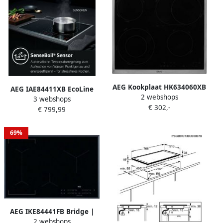
AEG Kookplaat HK634060XB
AEG IAE84411XB EcoLine
2 webshops
| Vitrokeramische
3 webshops
Ingebouwd Zone van
€ 302,-
kookplaten |
€ 799,99
inductiekookplaat Zwart
Keuken&Koken Kookplaten
| 949 492 154
69%
AEG IKE84441FB Bridge |
2 webshops
Inductiekookplaten |