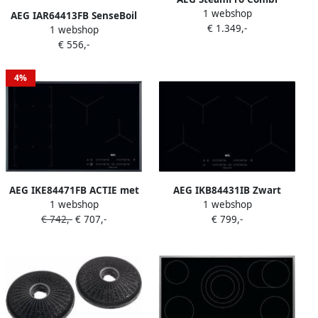
1 webshop
hetelucht- en stoomoven
AEG IAR64413FB SenseBoil
€ 1.349,-
(inbouw) KSE998290M
1 webshop
Hob2Hood 60 cm inductie
€ 556,-
kookplaat
4%
AEG IKE84471FB ACTIE met
AEG IKB84431IB Zwart
1 webshop
1 webshop
GRATIS pannenset
Ingebouwd
€ 742,-
€ 707,-
€ 799,-
Inductiekookplaat zones 4
zone(s)