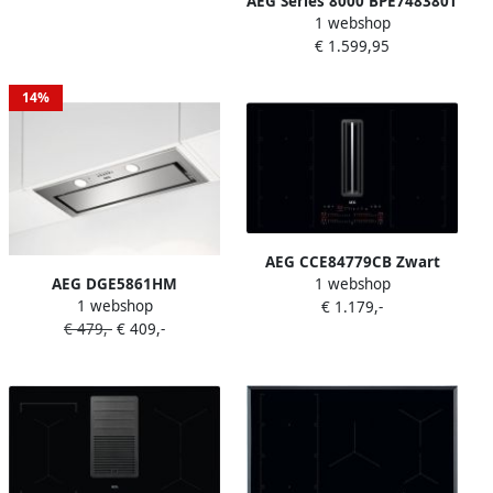
AEG Series 8000 BPE748380T
zone(s) Inbouw afzuigkap
1 webshop
Middelmaat Elektrische
€ 1.599,95
oven 71 l 71 l Met ventilator
30 300 °C
14%
AEG CCE84779CB Zwart
AEG DGE5861HM
1 webshop
Ingebouwd 83 cm
1 webshop
Onderbouw afzuigkap RVS
€ 1.179,-
Inductiekookplaat zones 4
€ 479,-
€ 409,-
zone(s) Inbouw afzuigkap