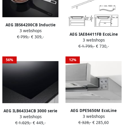
AEG IBS64200CB Inductie
3 webshops
kookplaat inbouw
AEG IAE84411FB EcoLine
€ 799,-
€ 309,-
Panherkenning
3 webshops
7000 serie SenseBoil
€ 1.799,-
€ 730,-
Inductiekookplaat Inbouw
elektrische kookplaat
56%
12%
AEG DPE5650M EcoLine
AEG ILB64334CB 3000 serie
3 webshops
5000 Extractor Afzuigkap
3 webshops
Hob2Hood inductie
€ 328,-
€ 285,60
Vlakscherm 60 cm
€ 1.029,-
€ 449,-
kookplaat