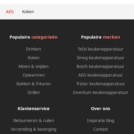
AEG
Koken
Populaire
categorieën
Populaire
merken
Drinken
Tefal keukenapparatuur
Koken
Smeg keukenapparatuur
Mixen & snijden
Bosch keukenapparatuur
Opwarmen
AEG keukenapparatuur
Bakken & frituren
Tristar keukenapparatuur
Grillen
Inventum keukenapparatuur
Klantenservice
Over ons
Retourneren & ruilen
Inspiratie blog
Verzending & bezorging
Contact