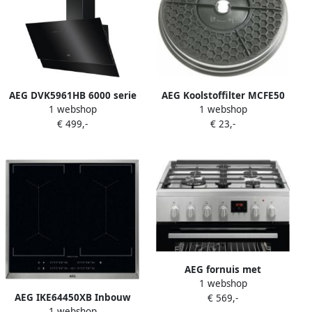
AEG DVK5961HB 6000 serie
AEG Koolstoffilter MCFE50
1 webshop
1 webshop
Wand afzuigkap (90 cm)
EFF57F Afzuigkapaccessoire
€ 499,-
€ 23,-
Geschikt voor Zanussi
Afzuigkappen
AEG fornuis met
1 webshop
heteluchtoven CKB64412BM
AEG IKE64450XB Inbouw
€ 569,-
1 webshop
inductie kookplaat