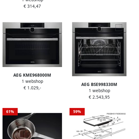
€ 314,47
AEG KME968000M
1 webshop
QuickCook heteluchtoven
AEG BSE998330M
€ 1.029,-
met magnetron (inbouw)
1 webshop
STEAMPRO combi hetelucht-
€ 2.543,95
en stoomoven grijs 2300 W
61%
59%