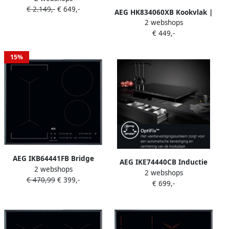
€ 2.149,-
€ 649,-
Keuken&Koken Kookplaten
AEG HK834060XB Kookvlak |
| 7332543593569
2 webshops
Vitrokeramische kookplaten
€ 449,-
| Keuken&Koken
Kookplaten | 949 595 010
15%
AEG IKB64441FB Bridge
AEG IKE74440CB Inductie
2 webshops
Hob2Hood 60 cm inductie
2 webshops
inbouwkookplaat 2 fasen
€ 470,99
€ 399,-
kookplaat
€ 699,-
snoer zonder stekker