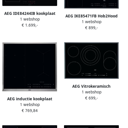
AEG IDE84244IB kookplaat
AEG IKE85471FB Hob2Hood
1 webshop
Zwart Ingebouwd
1 webshop
Inductie kookplaat
€ 1.699,-
Inductiekookplaat zones 4
€ 899,-
zone(s)
AEG Vitrokeramisch
1 webshop
kookplaat HK854870FB
€ 699,-
Hob2Hood 78 CM
AEG inductie kookplaat
1 webshop
(inbouw) IKE64471XB
€ 769,84