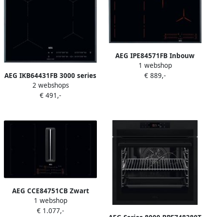
AEG IPE84571FB Inbouw
1 webshop
elektrische kookplaat 4
AEG IKB64431FB 3000 series
€ 889,-
kookzones Keramisch glas
2 webshops
inductie kookplaat (inbouw)
Inductie Zwart
€ 491,-
AEG CCE84751CB Zwart
1 webshop
Ingebouwd 83 cm
€ 1.077,-
Inductiekookplaat zones 4