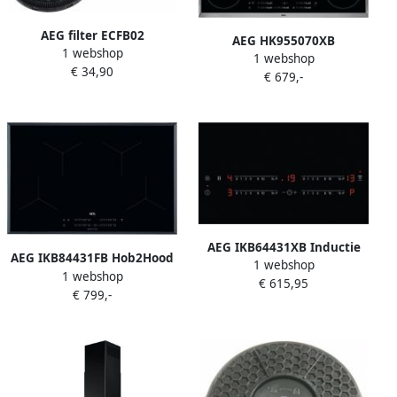
AEG filter ECFB02
AEG HK955070XB
1 webshop
1 webshop
Keramische kookplaat
€ 34,90
€ 679,-
Inbouw
AEG IKB64431XB Inductie
AEG IKB84431FB Hob2Hood
1 webshop
inbouwkookplaat Rvs
1 webshop
Inductiekookplaat
€ 615,95
€ 799,-