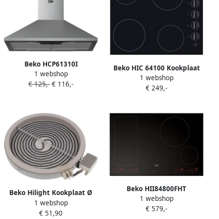
Beko HCP61310I
Beko HIC 64100 Kookplaat
1 webshop
afzuigkappen Roestvrijstaal
1 webshop
vitrokeramisch |
€ 125,-
€ 116,-
€ 249,-
Inductiekookplaten |
Keuken&Koken Kookplaten
| HIC 64100
Beko HII84800FHT
Beko Hilight Kookplaat Ø
1 webshop
Elektrische
1 webshop
180m 1800w Csm67000gw
€ 579,-
inductiekookplaat 77cm
€ 51,90
162926005