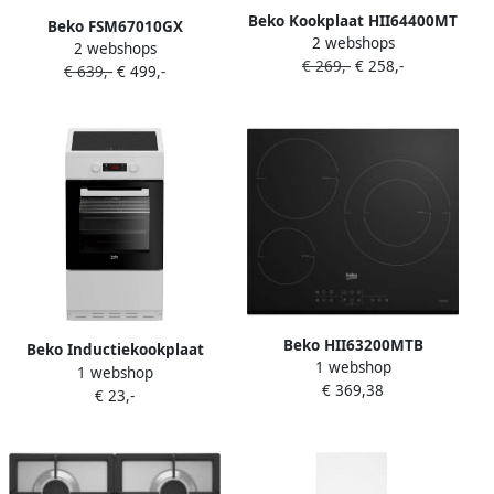
Beko Kookplaat HII64400MT
Beko FSM67010GX
2 webshops
| Inductiekookplaten |
2 webshops
Keramisch fornuis Zwart
€ 269,-
€ 258,-
Keuken&Koken Kookplaten
€ 639,-
€ 499,-
| 8690842215575
Beko HII63200MTB
Beko Inductiekookplaat
1 webshop
kookplaat Zwart
1 webshop
FSM58301WC 3 branders 0
€ 369,38
Ingebouwd 58 cm Zone van
€ 23,-
92 kwh cyclus 50cm
inductiekookplaat 3 zone(s)