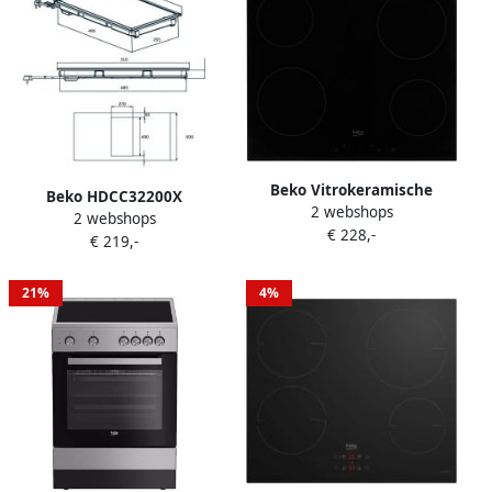
Beko Vitrokeramische
Beko HDCC32200X
2 webshops
Kookplaat HIC64400E |
2 webshops
elektrische kookplaten
€ 228,-
Vitrokeramische kookplaten
€ 219,-
Roestvrijstaal
| 8690842206306
21%
4%