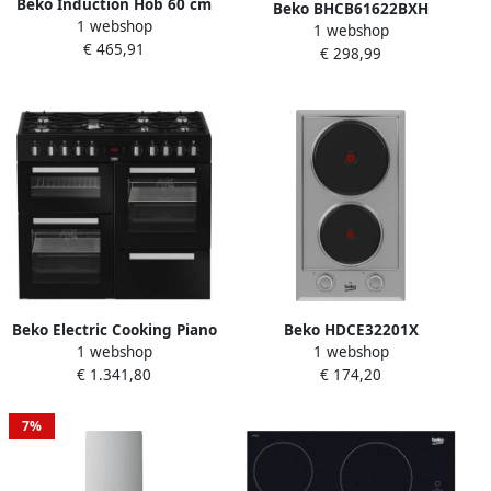
Beko Induction Hob 60 cm
Beko BHCB61622BXH
1 webshop
Giei638370HF
1 webshop
afzuigkap Muurmontage
€ 465,91
€ 298,99
Roestvrijstaal 613 m³ uur B
Beko Electric Cooking Piano
Beko HDCE32201X
1 webshop
1 webshop
6 Gas + 1 WOK 100 cm
elektrische kookplaten
€ 1.341,80
€ 174,20
PF335325DB
Roestvrijstaal
7%