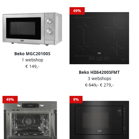
breed Bridge functie
49%
Beko MGC20100S
1 webshop
Magnetron Zilver
€ 149,-
Beko HII64200SFMT
3 webshops
kookplaat Zwart
€ 549,-
€ 279,-
Ingebouwd 59 cm
Inductiekookplaat zones 4
zone(s)
49%
9%