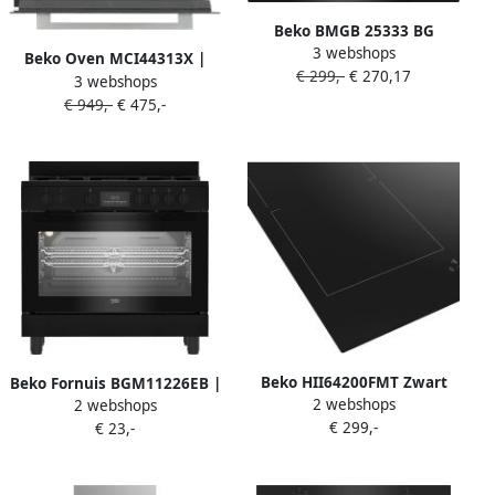
Beko BMGB 25333 BG
3 webshops
magnetron inbouw Grill-
Beko Oven MCI44313X |
€ 299,-
€ 270,17
magnetron 25L 900 W
3 webshops
Microgolfovens |
Zwart
€ 949,-
€ 475,-
8690842550713
Beko HII64200FMT Zwart
Beko Fornuis BGM11226EB |
2 webshops
2 webshops
Ingebouwd 60 cm
Gasfornuizen |
€ 299,-
€ 23,-
Inductiekookplaat zones 4
Keuken&Koken Fornuizen |
zone(s)
8690842638749