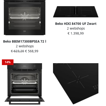
Beko HIXI 84700 UF Zwart
2 webshops
Ingebouwd 80 cm
€ 1.398,99
Inductiekookplaat zones 4
zone(s) Inbouw afzuigkap
Beko BBIM17300BPSEA 72 l
2 webshops
3300 W Zwart
€ 623,20
€ 568,99
14%