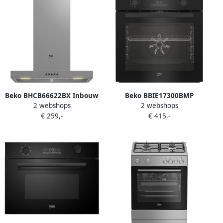
Beko BHCB66622BX Inbouw
Beko BBIE17300BMP
2 webshops
2 webshops
afzuigkap
Inbouwoven Zelfreinigend
€ 259,-
€ 415,-
Pyrolytisch 72 l Zwart
Draaiknop Touch