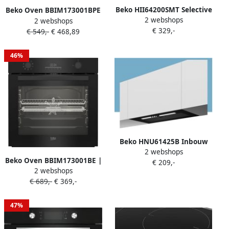
Beko HII64200SMT Selective
Beko Oven BBIM173001BPE
2 webshops
Line Inbouw
2 webshops
| Heteluchtovens |
€ 329,-
inductiekookplaat Zwart
€ 549,-
€ 468,89
Keuken&Koken
Microgolf&Ovens |
8690842606465
46%
Beko HNU61425B Inbouw
2 webshops
afzuigkap Zwart
Beko Oven BBIM173001BE |
€ 209,-
2 webshops
Heteluchtovens |
€ 689,-
€ 369,-
8690842606496
47%