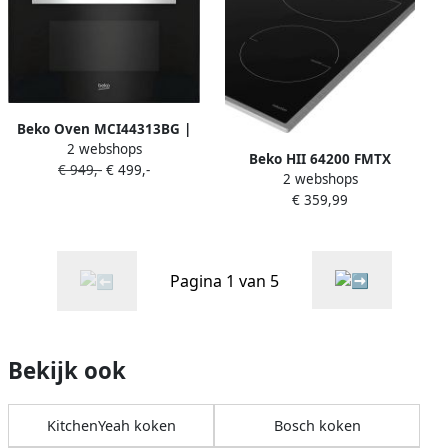
Beko Oven MCI44313BG |
2 webshops
Microgolfovens |
Beko HII 64200 FMTX
€ 949,-
€ 499,-
Keuken&Koken
2 webshops
inductiekookplaat Flex
Microgolf&Ovens |
€ 359,99
inductie 2 fase
8690842550744
Pagina 1 van 5
Bekijk ook
KitchenYeah koken
Bosch koken