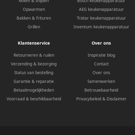
Mixen & snijden
Bosch keukenapparatuur
Opwarmen
AEG keukenapparatuur
Bakken & frituren
Tristar keukenapparatuur
Grillen
Inventum keukenapparatuur
Klantenservice
Over ons
Retourneren & ruilen
Inspiratie blog
Verzending & bezorging
Contact
Status van bestelling
Over ons
Garantie & reparatie
Samenwerken
Betaalmogelijkheden
Betrouwbaarheid
Voorraad & beschikbaarheid
Privacybeleid
&
Disclaimer