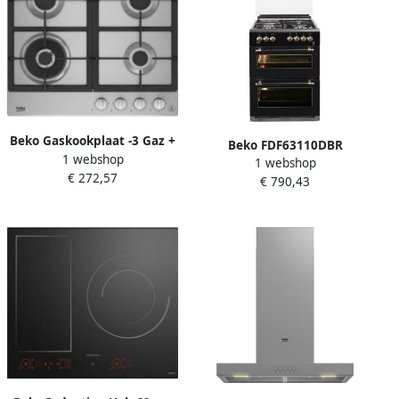
Beko Gaskookplaat -3 Gaz +
Beko FDF63110DBR
1 webshop
1 Wok L60 cm HIAW64325SX
1 webshop
Gecombineerd gas
€ 272,57
€ 790,43
elektrisch fornuis 4 zones
49 L 38 L A L60 x H85 cm