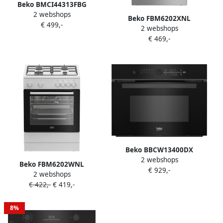
Beko BMCI44313FBG
2 webshops
Inbouwmagnetron
Beko FBM6202XNL
€ 499,-
combimagnetron Grill
2 webshops
AeroPerfect – Vrijstaand
Kinderslot 44 l Zwart
€ 469,-
Gasfornuis – 60 cm – 4
Draaiknop touch
Gasbranders –
Multifunctionele Elektrische
Oven – Inox – 66L –
Energieklasse A
Beko BBCW13400DX
2 webshops
Selective Line Inbouw oven
Beko FBM6202WNL
€ 929,-
met magnetron Zwart
2 webshops
AeroPerfect Gasfornuis met
€ 422,-
€ 419,-
elektrische oven 66 liter
8%