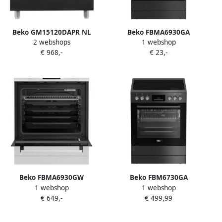
Beko GM15120DAPR NL
Beko FBMA6930GA
2 webshops
1 webshop
Gasfornuis Grijs
Fornuizen
€ 968,-
€ 23,-
Beko FBMA6930GW
Beko FBM6730GA
1 webshop
1 webshop
Fornuizen
ELEKTRISCH FORNUIS- A
€ 649,-
€ 499,99