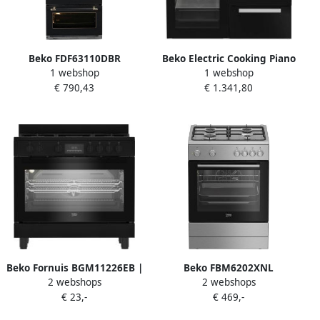
Beko FDF63110DBR
Beko Electric Cooking Piano
1 webshop
1 webshop
Gecombineerd gas
6 Gas + 1 WOK 100 cm
€ 790,43
€ 1.341,80
elektrisch fornuis 4 zones
PF335325DB
49 L 38 L A L60 x H85 cm
Beko Fornuis BGM11226EB |
Beko FBM6202XNL
2 webshops
2 webshops
Gasfornuizen |
AeroPerfect – Vrijstaand
€ 23,-
€ 469,-
Keuken&Koken Fornuizen |
Gasfornuis – 60 cm – 4
8690842638749
Gasbranders –