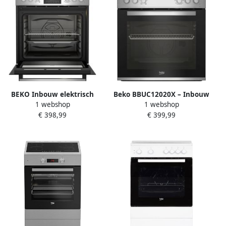
BEKO Inbouw elektrisch
Beko BBUC12020X – Inbouw
1 webshop
1 webshop
fornuisset BBUC1132T0X
Herd-Set 60 cm –
€ 398,99
€ 399,99
Glaskeramisch Kookveld 4-
zones – Oven 74 L –
Energieklasse A – RVS Zwart