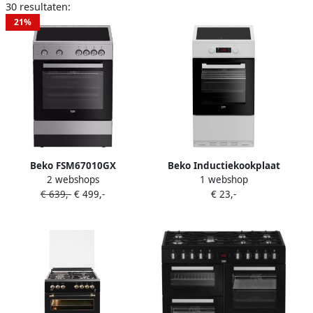
30 resultaten:
21%
Beko FSM67010GX
Beko Inductiekookplaat
2 webshops
1 webshop
Keramisch fornuis Zwart
FSM58301WC 3 branders 0
€ 639,-
€ 499,-
€ 23,-
92 kwh cyclus 50cm