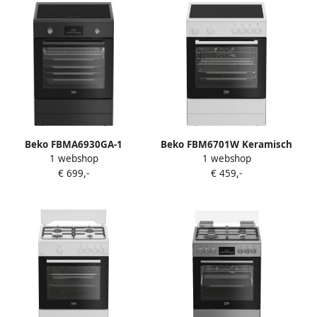
Beko FBMA6930GA-1
Beko FBM6701W Keramisch
1 webshop
1 webshop
Vrijstaand fornuis Zwar + 3
Fornuis
€ 699,-
€ 459,-
Jaar Gratis Extra Garantie