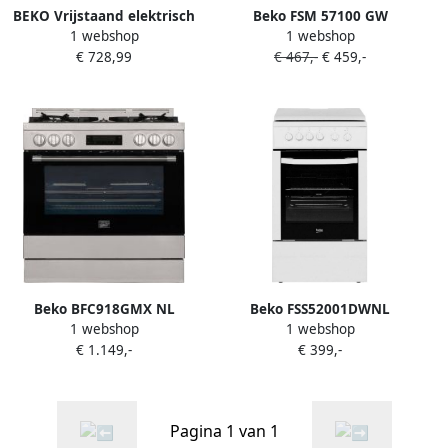
BEKO Vrijstaand elektrisch
Beko FSM 57100 GW
1 webshop
1 webshop
fornuis FSM67320G met
Vitrokeramisch Fornuis A |
€ 728,99
€ 467,-
€ 459,-
restwarmte-indicator
Vitrokeramische fornuizen |
Keuken&Koken Fornuizen |
FSM57100GW
Beko BFC918GMX NL
Beko FSS52001DWNL
1 webshop
1 webshop
Gasfornuis Grijs
Gasfornuis Wit
€ 1.149,-
€ 399,-
Pagina 1 van 1