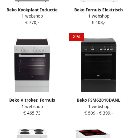
Beko Kookplaat Inductie
Beko Fornuis Elektrisch
1 webshop
1 webshop
FSM89302GXS |
FSS66000GW | Elektrische
€ 770,-
€ 403,-
Inductiefornuizen |
fornuizen | Keuken&Koken
8690842556746
Fornuizen | FSS66000GW
21%
Beko Vitroker. Fornuis
Beko FSM62010DANL
1 webshop
1 webshop
Fsm67010Gw |
Gasfornuis Antraciet
€ 465,73
€ 509,-
€ 399,-
Vitrokeramische fornuizen |
8690842065644