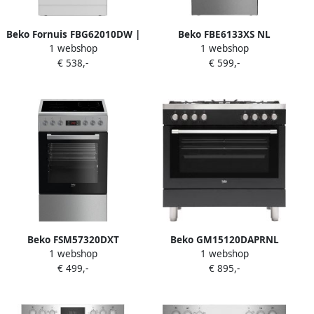
Beko Fornuis FBG62010DW |
Beko FBE6133XS NL
1 webshop
1 webshop
Keuken- en Kookartikelen |
Gasfornuis Grijs
€ 538,-
€ 599,-
8690842677205
Beko FSM57320DXT
Beko GM15120DAPRNL
1 webshop
1 webshop
Vrijstaand fornuis
Gemengd Fornuis
€ 499,-
€ 895,-
Keramisch Roestvrijstaal