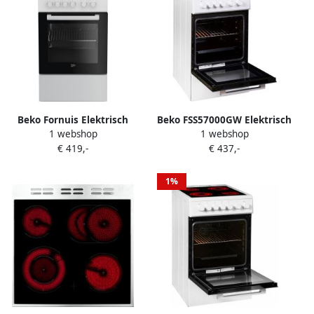
Beko Fornuis Elektrisch
Beko FSS57000GW Elektrisch
1 webshop
1 webshop
FSS56000GW | Elektrische
fornuis Vrijstaand
€ 419,-
€ 437,-
fornuizen | Keuken&Koken
Keramisch Zwart Wit Aantal
Fornuizen | 8690842206252
branders kookzones: 4
zone(s)
1%