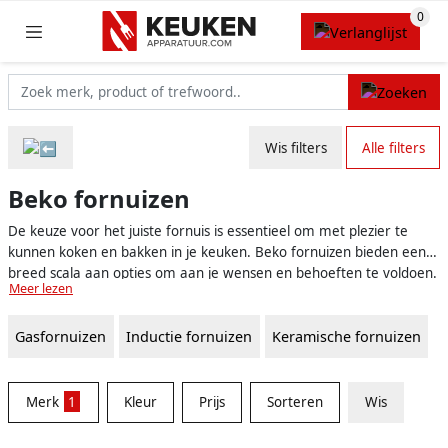
Wis filters
Alle filters
Beko fornuizen
De keuze voor het juiste fornuis is essentieel om met plezier te
kunnen koken en bakken in je keuken. Beko fornuizen bieden een
breed scala aan opties om aan je wensen en behoeften te voldoen.
Meer lezen
Gemaakt van hoogwaardige materialen en ontworpen met het
oog op gebruiksgemak, zijn ze een uitstekende toevoeging aan elke
Gasfornuizen
Inductie fornuizen
Keramische fornuizen
keuken, ongeacht de grootte of stijl. Er zijn diverse soorten
fornuizen beschikbaar, zoals elektrische, gas- en inductiefornuizen,
waardoor je altijd een Beko fornuis kunt vinden dat perfect bij jouw
kookstijl past.
Merk
1
Kleur
Prijs
Sorteren
Wis