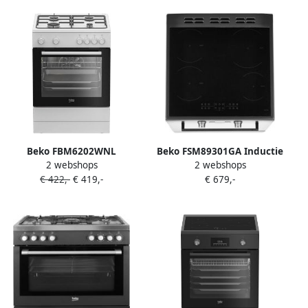
Multifunctionele Elektrische
Oven – Inox – 66L –
Energieklasse A
Beko FBM6202WNL
Beko FSM89301GA Inductie
2 webshops
2 webshops
AeroPerfect Gasfornuis met
Elektrisch Fornuis
€ 422,-
€ 419,-
€ 679,-
elektrische oven 66 liter