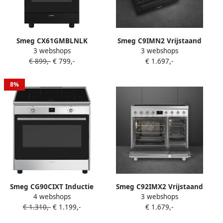
Smeg CX61GMBLNLK
Smeg C9IMN2 Vrijstaand
3 webshops
3 webshops
Gasfornuis Zwart
Inductie Fornuis 90 cm 5
€ 899,-
€ 799,-
€ 1.697,-
Kookzones 115L
Multifunctionele Oven True
Convection Vapor Clean
8%
Mat Zwart
Smeg CG90CIXT Inductie
Smeg C92IMX2 Vrijstaand
4 webshops
3 webshops
Fornuis 90 cm RVS Extra
Inductie Fornuis 90 cm 5
€ 1.310,-
€ 1.199,-
€ 1.679,-
Breed Heteluchtoven 4
Kookzones Dubbele Oven
Kookzones 70L Oven
105 Liter True Convection