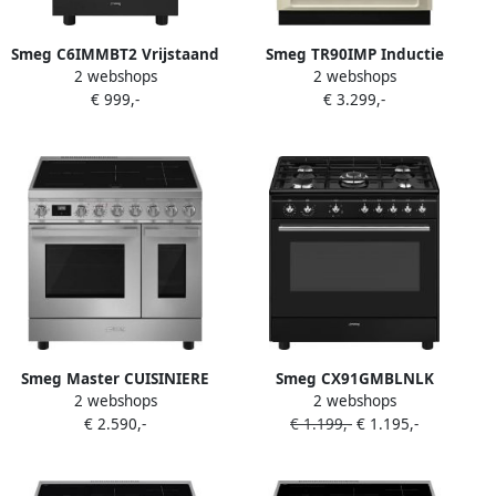
Smeg C6IMMBT2 Vrijstaand
Smeg TR90IMP Inductie
2 webshops
2 webshops
Inductie Fornuis 60 cm 4
fornuis Wit
€ 999,-
€ 3.299,-
Kookzones 70L
Multifunctionele Oven
Vapor Clean Energieklasse
A Mat Zwart
Smeg Master CUISINIERE
Smeg CX91GMBLNLK
2 webshops
2 webshops
CPF92IMX Cuisinière Plaque
Gasfornuis 90 cm 5
€ 2.590,-
€ 1.199,-
€ 1.195,-
avec zone à induction Acier
Kookzones Wokbrander 70L
inoxydable A
Heteluchtoven Vapor Clean
Energieklasse A Mat Zwart