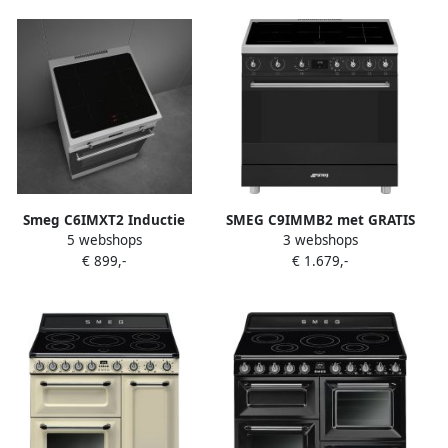
Energieklasse A
Vapor Clean RVS
Smeg C6IMXT2 Inductie
SMEG C9IMMB2 met GRATIS
5 webshops
3 webshops
Fornuis 60 cm RVS
broodrooster
€ 899,-
€ 1.679,-
Heteluchtoven 70L
&apos;&apos;TSF01BLEU&apos;&apos;
Oveninhoud 4
Inductiekookzones
Energieklasse A