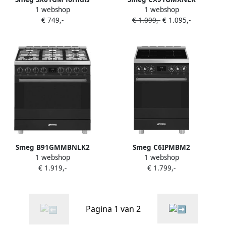
1 webshop
1 webshop
Vrijstaand fornuis A Gas
Gasfornuis 90 cm RVS 5
€ 749,-
€ 1.099,-
€ 1.095,-
Gaskookplaat Roestvrijstaal
Gasbranders
Multifunctionele Oven
Vrijstaand Fornuis
Smeg B91GMMBNLK2
Smeg C6IPMBM2
1 webshop
1 webshop
Gasfornuis Vrijstaand
Inductiefornuis Vrijstaand
€ 1.919,-
€ 1.799,-
Fornuis 90 cm 6
Fornuis 60 cm 4
Gasbranders Wokbrander
Inductiezones Pyrolyse
Multifunctionele Oven 115L
Oven Thermogeventileerd
Vapor Clean Energieklasse
Multifunctioneel
Pagina 1 van 2
A Mat Zwart
Energieklasse A Mat Zwart