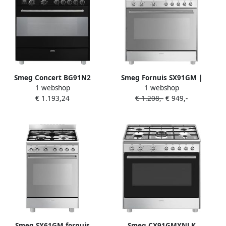
Smeg Concert BG91N2
Smeg Fornuis SX91GM |
1 webshop
1 webshop
Vrijstaand fornuis Zwart
Keuken- en Kookartikelen |
€ 1.193,24
€ 1.208,-
€ 949,-
Roestvrijstaal Draaiknop
8017709325039
Touch Black Roestvrijstaal
Boven voorzijde
Smeg SX61GM fornuis
Smeg CX91GMXNLK