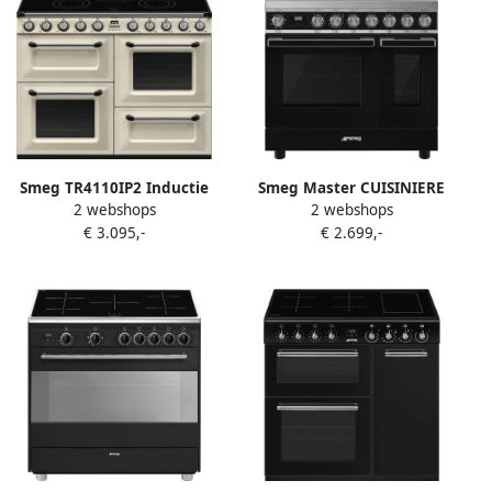
Smeg TR4110IP2 Inductie
Smeg Master CUISINIERE
2 webshops
2 webshops
fornuis 110 cm Crème
CPF92IMBL Cuisinière
€ 3.095,-
€ 2.699,-
Plaque avec zone à
induction Noir A