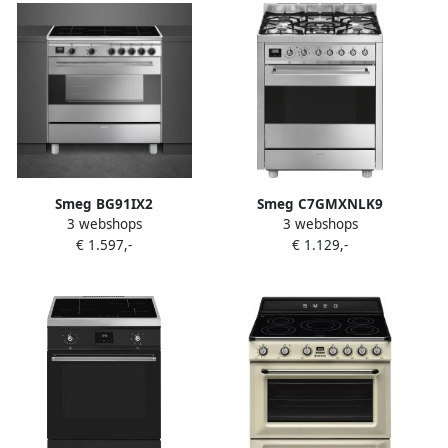
Smeg BG91IX2
Smeg C7GMXNLK9
3 webshops
3 webshops
Inductiefornuis 90 cm 5
Gasfornuis 70 cm 5
€ 1.597,-
€ 1.129,-
zones RVS
Kookzones Wokbrander
Multifunctionele Oven 70L
Hetelucht Vapor Clean
Energieklasse A RVS