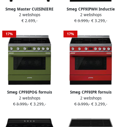
Smeg Master CUISINIERE
Smeg CPF9IPWH Inductie
2 webshops
2 webshops
CPF92IMA Cuisinière Plaque
fornuis Wit
€ 2.699,-
€ 3.999,-
€ 3.299,-
avec zone à induction
Anthracite A
17%
17%
Smeg CPF9IPOG fornuis
Smeg CPF9IPR fornuis
2 webshops
2 webshops
Vrijstaand fornuis Olijf Zone
Vrijstaand fornuis Rood
€ 3.999,-
€ 3.299,-
€ 3.999,-
€ 3.299,-
van inductiekookplaat A+
Zone van inductiekookplaat
A+