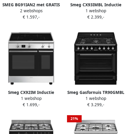
SMEG BG91IAN2 met GRATIS
Smeg CX93IMBL Inductie
2 webshops
1 webshop
broodrooster
fornuis 90 cm Zwart 3 ovens
€ 1.597,-
€ 2.399,-
&apos;&apos;TSF01BLEU&apos;&apos;
Smeg CX92IM Inductie
Smeg Gasfornuis TR90GMBL
1 webshop
1 webshop
Fornuis 90 cm 4 Kookzones
| Gasfornuizen |
€ 1.699,-
€ 3.299,-
Dubbele Oven 105L True
8017709344788
Convection Vapor Clean RVS
21%