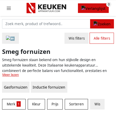
Wis filters
Alle filters
Smeg fornuizen
Smeg fornuizen staan bekend om hun stijlvolle design en
uitstekende kwaliteit. Deze Italiaanse keukenapparatuur
combineert de perfecte balans van functionaliteit, prestaties en
Meer lezen
elegantie. Smeg fornuizen zijn ontwikkeld met aandacht voor detail
en zijn vervaardigd uit hoogwaardige materialen om een verfijnde
Gasfornuizen
Inductie fornuizen
uitstraling aan uw keuken te bieden. Of u nu een professionele kok
bent of een gepassioneerde thuiskok, een Smeg fornuis is een
geweldige investering voor uw keuken.
Merk
1
Kleur
Prijs
Sorteren
Wis