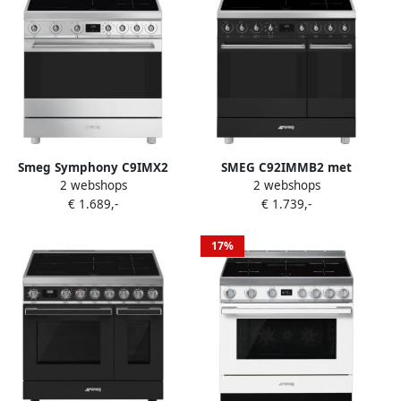
Smeg Symphony C9IMX2
SMEG C92IMMB2 met
2 webshops
2 webshops
fornuis Vrijstaand fornuis
GRATIS broodrooster
€ 1.689,-
€ 1.739,-
Electrisch
&apos;&apos;TSF01BLEU&apos;&apos;
Inductiekookplaat zones
Roestvrijstaal A
17%