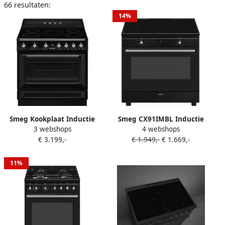
66 resultaten:
14%
Smeg Kookplaat Inductie
Smeg CX91IMBL Inductie
3 webshops
4 webshops
TR90IMBL |
Fornuis 90 cm 4 Kookzones
€ 3.199,-
€ 1.949,-
€ 1.669,-
Inductiefornuizen |
70L Multifunctionele Oven
8017709340643
Boosterfunctie Hydrolyse
Reiniging Energieklasse A
11%
Mat Zwart