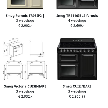
Smeg Fornuis TR93IP2 |
Smeg TR4110IBL2 fornuis
3 webshops
4 webshops
Inductiefornuizen |
Vrijstaand fornuis
€ 2.902,-
€ 2.699,-
Keuken&Koken Fornuizen |
Inductiekookplaat zones
8017709312381
Zwart A
Smeg Victoria CUISINIARE
Smeg CUISINIARE
3 webshops
3 webshops
TR93IBL2 Range-fornuis
TR103IBL2 Range-fornuis
€ 2.932,-
€ 2.966,99
Inductiekookplaat zones
Inductiekookplaat zones
Zwart A
Zwart A