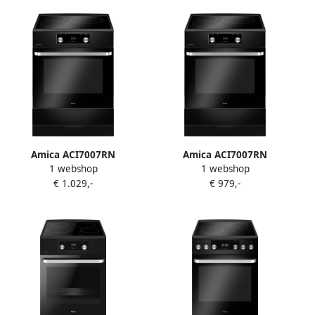
stekkerkabel
Amica ACI7007RN
Amica ACI7007RN
1 webshop
1 webshop
Inductiefornuis 3 zones
Inductiefornuis 3 zones
€ 1.029,-
€ 979,-
Airfry Pyrolyse met
Airfry Pyrolyse 11
aangesloten 1 fase
ovenfuncties
stekkerkabel