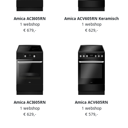
Amica ACI605RN
Amica ACV605RN Keramisch
1 webshop
1 webshop
Inductiefornuis 50 cm
Fornuis met aangesloten 2
€ 679,-
€ 629,-
breed met aangesloten 1
Fasekabel Airfry 50 cm
Fase Stekkerkabel Matzwart
Breed Matzwart
Amica ACI605RN
Amica ACV605RN
1 webshop
1 webshop
Inductiefornuis 50 cm
Vitrokeramisch Fornuis
€ 629,-
€ 579,-
breed Katalyse -65 L Klasse
Airfry 50 cm B Matzwart
A Matzwart