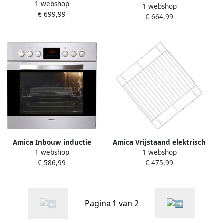
1 webshop
SHI 905 150
1 webshop
fornuisset EHCX 934 600 E
€ 699,99
€ 664,99
Amica Inbouw inductie
Amica Vrijstaand elektrisch
1 webshop
1 webshop
fornuisset EHI 12919 E
fornuis SHC 903 021 W
€ 586,99
€ 475,99
Pagina 1 van 2