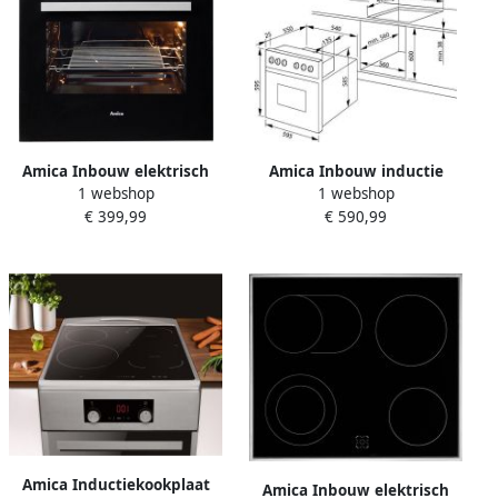
Amica Inbouw elektrisch
Amica Inbouw inductie
1 webshop
1 webshop
fornuisset EHE 932 000 E
fornuisset EHI 935 611 E
€ 399,99
€ 590,99
(set)
Amica Inductiekookplaat
Amica Inbouw elektrisch