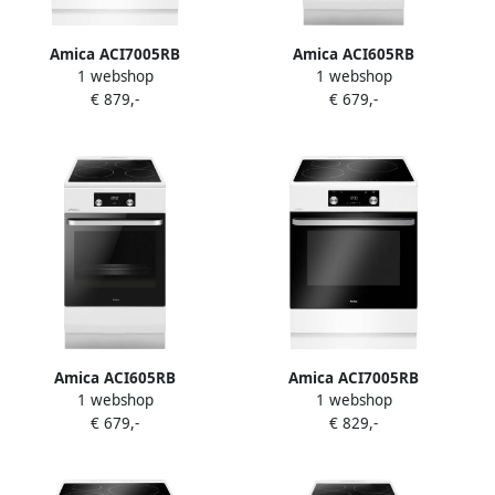
Amica ACI7005RB
Amica ACI605RB
1 webshop
1 webshop
Inductiefornuis met
Inductiefornuis 50 cm
€ 879,-
€ 679,-
aangesloten 2 Fase
breed met aangesloten 3
Perilexkabel
Fase Perilexkabel Wit
Amica ACI605RB
Amica ACI7005RB
1 webshop
1 webshop
Inductiefornuis 50 cm
Inductiefornuis 3 zones
€ 679,-
€ 829,-
breed met aangesloten 1
Airfry 11 kookfuncties
Fase Stekkerkabel Wit