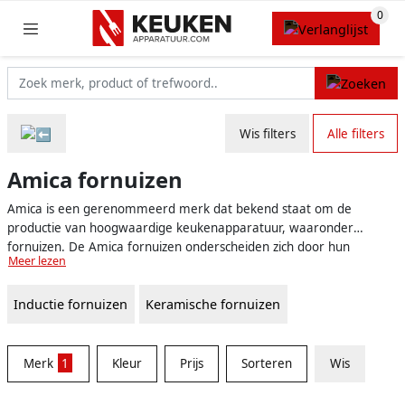
Wis filters
Alle filters
Amica fornuizen
Amica is een gerenommeerd merk dat bekend staat om de
productie van hoogwaardige keukenapparatuur, waaronder
fornuizen. De Amica fornuizen onderscheiden zich door hun
Meer lezen
betrouwbaarheid, geavanceerde technologie en aantrekkelijke
ontwerpen. Ze zijn geschikt voor zowel moderne als traditionele
Inductie fornuizen
Keramische fornuizen
keukens en zijn verkrijgbaar in diverse modellen en uitvoeringen.
Merk
1
Kleur
Prijs
Sorteren
Wis