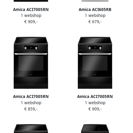
Amica ACI7005RN
Amica ACI605RB
1 webshop
1 webshop
Inductiefornuis met
Inductiefornuis 50 cm
€ 909,-
€ 679,-
aangesloten 3 Fase Perilex
breed met aangesloten 2
stekkerkabel
Fase Perilexkabel Wit
Amica ACI7005RN
Amica ACI7005RN
1 webshop
1 webshop
Inductiefornuis 3 zones
Inductiefornuis met
€ 859,-
€ 909,-
Airfry 11 kookfuncties
aangesloten 1 Fase
stekkerkabel