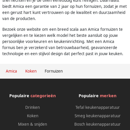
snel hechten en je de oven eenvoudig kunt reinigen. Daarnaast
biedt Amica een garantie van 2 jaar op hun fornuizen, zodat je met
een gerust hart kunt vertrouwen op de kwaliteit en duurzaamheid
van de producten.
Bezoek onze website om een breed scala aan Amica fornuizen te
vergelijken en te kiezen welk model het beste aansluit op jouw
persoonlijke voorkeuren en keukeninrichting. Met een Amica
fornuis ben je verzekerd van betrouwbaarheid, geavanceerde
technologie en een stijlvol design dat perfect past in jouw keuken.
Amica
Koken
Fornuizen
Populaire
categorieën
Populaire
merken
Drinken
Tefal keukenapparatuur
Koken
Smeg keukenapparatuur
Mixen & snijden
Bosch keukenapparatuur