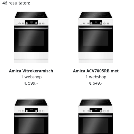
46 resultaten:
Amica Vitrokeramisch
Amica ACV7005RB met
1 webshop
1 webshop
Fornuis met Airfry
aangesloten 1 fase
€ 599,-
€ 649,-
ACV7005RB 50 cm B 77 L 4
stekkerkabel
pitten Katalyse
Vitrokeramisch Fornuis met
Telescopische rails Klasse A
Airfry 60cm breed
Wit