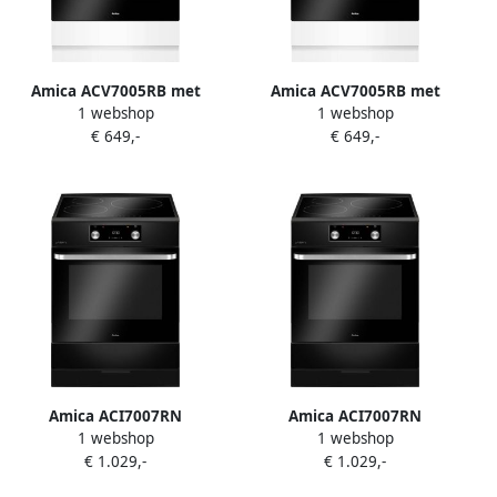
Amica ACV7005RB met
Amica ACV7005RB met
1 webshop
1 webshop
aangesloten 2 Fase Perilex
aangesloten 3 Fase Perilex
€ 649,-
€ 649,-
stekkerkabel
stekkerkabel
Vitrokeramisch Fornuis met
Vitrokeramisch Fornuis met
Airfry 60cm breed
Airfry 60cm breed
Amica ACI7007RN
Amica ACI7007RN
1 webshop
1 webshop
Inductiefornuis 3 zones
Inductiefornuis 3 zones
€ 1.029,-
€ 1.029,-
Airfry Pyrolyse +
Airfry Pyrolyse + 2 fase
aangesloten 3 Fase Perilex
Perilex stekkerkabel