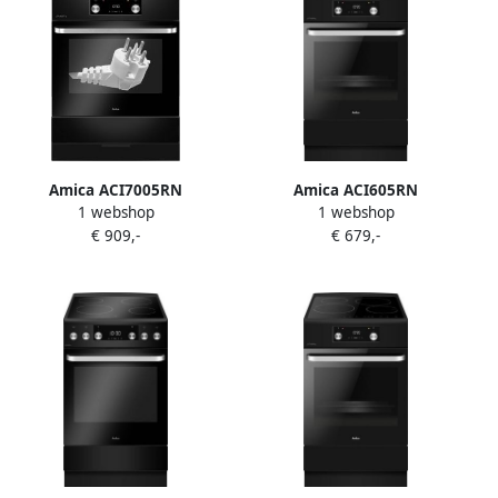
Amica ACI7005RN
Amica ACI605RN
1 webshop
1 webshop
Inductiefornuis met
Inductiefornuis 50 cm
€ 909,-
€ 679,-
aangesloten 2 Fase Perilex
breed met aangesloten 3
stekkerkabel
Fase Perilexkabel Matzwart