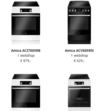
Amica ACI7005RB
Amica ACV605RN
1 webshop
1 webshop
Inductiefornuis met
Vitrokeramisch Fornuis met
€ 879,-
€ 629,-
aangesloten 3 Fase Perilex
aangesloten 1 Fasekabel
stekkerkabel
met Airfry 50 cm B
Matzwart