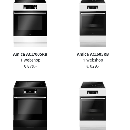
Amica ACI7005RB
Amica ACI605RB
1 webshop
1 webshop
Inductiefornuis met
Inductiefornuis 50 cm
€ 879,-
€ 629,-
aangesloten 1 Fase
breed Katalyse -65 L Klasse
stekkerkabel
A Wit