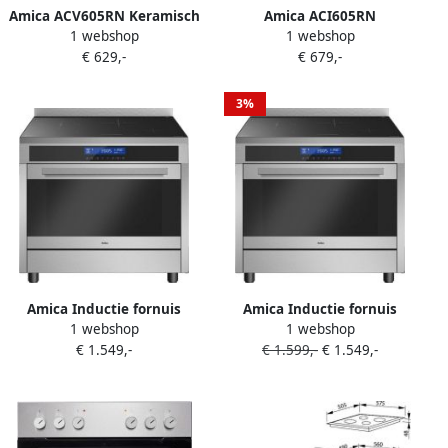
Amica ACV605RN Keramisch
Amica ACI605RN
1 webshop
1 webshop
Fornuis met aangesloten 3
Inductiefornuis 50 cm
€ 629,-
€ 679,-
Fasekabel Airfry 50 cm B
breed met aangesloten 2
Matzwart
Fase Perilexkabel Matzwart
3%
Amica Inductie fornuis
Amica Inductie fornuis
1 webshop
1 webshop
ACIS2115S 90cm met
ACIS2115S 90cm met
€ 1.549,-
€ 1.599,-
€ 1.549,-
aangesloten 2 Fase Perilex
aangesloten 3 Fase Perilex