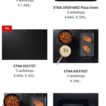
3 webshops
Inductiekookplaat met
€ 1.499,-
Geïntegreerde Afzuiging –
ETNA OPZ916MZ Pizza Oven
80 cm – 4 Kookzones – Light
3 webshops
tot 350°C Turbo Hetelucht
& Slide Bediening –
€ 687,-
€ 599,-
Pyrolyse Matzwart 77 Liter
Boostfunctie – Recirculatie
Snel Voorverwarmen
of Luchtafvoer –
1%
Inbouwmaat 750x490 mm –
A+ Energielabel
ETNA KI377ZT
3 webshops
Inductiekookplaat (77 cm) 4
ETNA KIF370ZT
€ 474,-
€ 465,-
kookzones Sliderbediening
3 webshops
Inductiekookplaat (70 cm)
Keramisch glas Kinderslot
€ 346,-
Koppelbare flexzones 4
Panherkenning 4 Timers
kookzones Boostfunctie
Centrale slider
Panherkenning Centrale
aan uit bediening