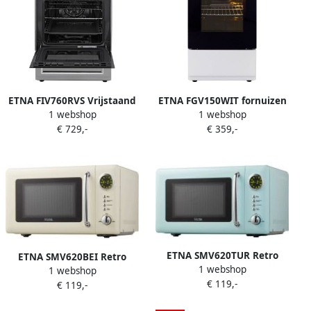
ETNA FIV760RVS Vrijstaand
ETNA FGV150WIT fornuizen
1 webshop
1 webshop
inductie fornuis RVS
Wit
€ 729,-
€ 359,-
Elektrische oven met
opberglade 4 kookzones 60
cm
ETNA SMV620TUR Retro
ETNA SMV620BEI Retro
1 webshop
Magnetron 20 liter Compact
1 webshop
Magnetron 20 liter Compact
€ 119,-
Stijlvol en Efficiënt met 12
€ 119,-
Stijlvol en Efficiënt met 12
Automatische Programma's
Automatische Programma's