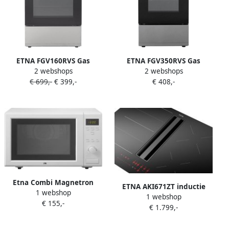
ETNA FGV160RVS Gas
ETNA FGV350RVS Gas
2 webshops
2 webshops
elektro fornuis RVS 60 cm
elektro fornuis 50 cm RVS
€ 699,-
€ 399,-
€ 408,-
Inhoud 72 liter Energielabel
50 liter
A
Etna Combi Magnetron
ETNA AKI671ZT inductie
1 webshop
ECM153WIT |
1 webshop
kookplaat met afzuiging 70
€ 155,-
Microgolfovens |
€ 1.799,-
cm
Keuken&Koken
Microgolf&Ovens |