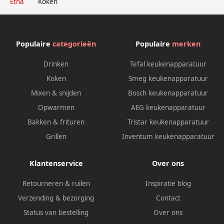
Etna
Koken
Populaire
categorieën
Populaire
merken
Drinken
Tefal keukenapparatuur
Koken
Smeg keukenapparatuur
Mixen & snijden
Bosch keukenapparatuur
Opwarmen
AEG keukenapparatuur
Bakken & frituren
Tristar keukenapparatuur
Grillen
Inventum keukenapparatuur
Klantenservice
Over ons
Retourneren & ruilen
Inspiratie blog
Verzending & bezorging
Contact
Status van bestelling
Over ons