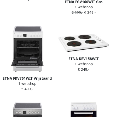
ETNA FGV160WIT Gas
1 webshop
elektro fornuis Wit 60 cm
€ 599,-
€ 349,-
Inhoud 72 liter Energielabel
A
ETNA KEV158WIT
1 webshop
Vrijstaande Elektrische
€ 249,-
Kookplaat
ETNA FKV761WIT Vrijstaand
1 webshop
keramisch fornuis Wit
€ 499,-
Elektrische oven met
opberglade 4 kookzones 60
cm