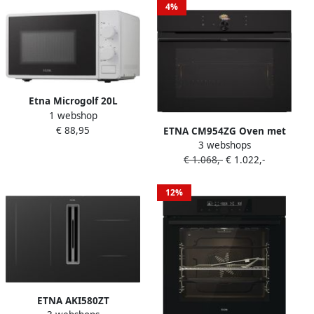
4%
Etna Microgolf 20L
1 webshop
SMV220WIT |
€ 88,95
Microgolfovens |
ETNA CM954ZG Oven met
3 webshops
8715393203601
magnetronfunctie 45 cm
€ 1.068,-
€ 1.022,-
Zwart 50 Liter SoftClose 27
ovenfuncties Turbo
hetelucht Pizza Programma
12%
Ovenverlichting Kinderslot
ETNA AKI580ZT