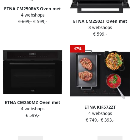
ETNA CM250RVS Oven met
4 webshops
magnetronfunctie Nis 45
ETNA CM250ZT Oven met
€ 699,-
€ 599,-
cm RVS Combi Magnetron
3 webshops
magnetronfunctie Nis 45
€ 599,-
cm Zwart glas Combi
Magnetron
47%
ETNA CM250MZ Oven met
ETNA KIF572ZT
4 webshops
magnetronfunctie Nis 45
4 webshops
Inductiekookplaat 70 cm 4
€ 599,-
cm Matzwart Combi
€ 749,-
€ 393,-
zones 4 koppelbare zones
Magnetron