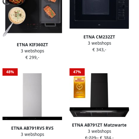
ETNA CM232ZT
3 webshops
Combimagnetron 45cm
ETNA KIF360ZT
€ 343,-
Matzwart Draaideur
3 webshops
Inductiekookplaat (60 cm)
magnetron Inhoud 32 liter
€ 299,-
Koppelbare flexzones 4
Turbo-hetelucht Digitale
kookzones Centrale slider
timer Draaiplateau
Kinderslot
48%
47%
ETNA AB791ZT Matzwarte
ETNA AB791RVS RVS
3 webshops
schouwkap met glasdesign
3 webshops
schouwkap met glasdesign
€ 729,-
€ 384,-
front 90 cm A++