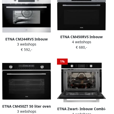
ETNA CM450RVS Inbouw
ETNA CM244RVS Inbouw
4 webshops
Combi-Oven 50L Turbo
3 webshops
Combi-Magnetron 44L
€ 680,-
Hetelucht RVS 13
€ 592,-
Magnetron Oven en Grill 20
Automatische Programma's
Automatische Programma's
LED Display Kinderslot 50 –
RVS Kinderslot 36 cm
1%
250°C
Draaiplateau
ETNA CM450ZT 50 liter oven
ETNA Zwart- Inbouw Combi-
3 webshops
met magnetronfunctie LED