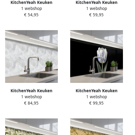
KitchenYeah Keuken
KitchenYeah Keuken
1 webshop
1 webshop
achterwand 100x60 cm
achterwand 100x80 cm
€ 54,95
€ 59,95
Spatscherm zelfklevend
Spatscherm zelfklevend
Geografisch Patroon Bruin
Modern Geometrie Kleurrijk
Muurbeschermer Spatwand
Muurbeschermer Spatwand
fornuis
fornuis
KitchenYeah Keuken
KitchenYeah Keuken
1 webshop
1 webshop
achterwand 250x60 cm
achterwand 300x80 cm
€ 84,95
€ 99,95
Spatscherm zelfklevend
Spatscherm zelfklevend
Lichtgrijs Ruw Subtiel
Tulp Patroon Blauw
Muurbeschermer Spatwand
Muurbeschermer Spatwand
fornuis
fornuis