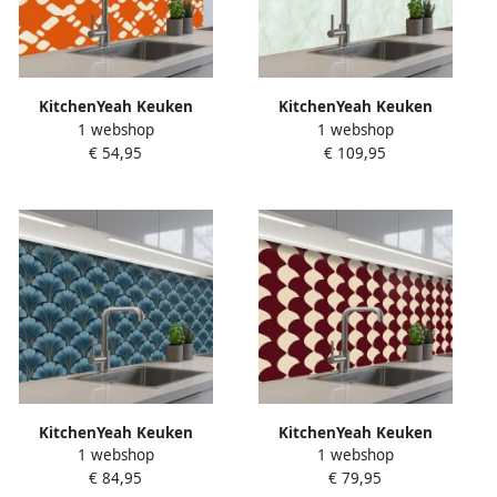
KitchenYeah Keuken
KitchenYeah Keuken
1 webshop
1 webshop
achterwand 100x60 cm
achterwand 350x60 cm
€ 54,95
€ 109,95
Spatscherm zelfklevend
Spatscherm zelfklevend
Oranje Ruitpatroon Wit
Groen Marmer print
Muurbeschermer Spatwand
Vloeiende aders
fornuis
Muurbeschermer Spatwand
fornuis
KitchenYeah Keuken
KitchenYeah Keuken
1 webshop
1 webshop
achterwand 250x60 cm
achterwand 200x80 cm
€ 84,95
€ 79,95
Spatscherm zelfklevend
Spatscherm zelfklevend