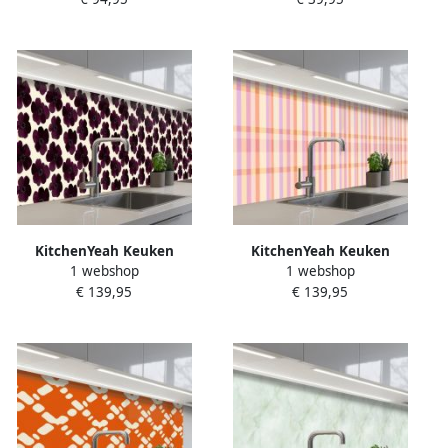
Spatscherm zelfklevend
Spatscherm zelfklevend
Narcis Bloem Minimalistisch
Dessin Tegel Blauw
Muurbeschermer Spatwand
Muurbeschermer Spatwand
fornuis
fornuis
KitchenYeah Keuken
KitchenYeah Keuken
1 webshop
1 webshop
achterwand 450x60 cm
achterwand 450x60 cm
€ 139,95
€ 139,95
Spatscherm zelfklevend
Spatscherm zelfklevend
Bloemen Aquarel Paars
Pastel uitpatroon
Muurbeschermer Spatwand
Geometrisch
fornuis
Muurbeschermer Spatwand
fornuis