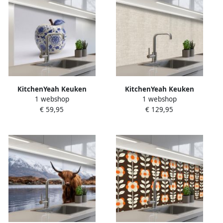
KitchenYeah Keuken
KitchenYeah Keuken
1 webshop
1 webshop
achterwand 100x80 cm
achterwand 400x60 cm
€ 59,95
€ 129,95
Spatscherm zelfklevend
Spatscherm zelfklevend
Appel Blauw Klassiek
Linnen Textuur Beige
Muurbeschermer Spatwand
Muurbeschermer Spatwand
fornuis
fornuis