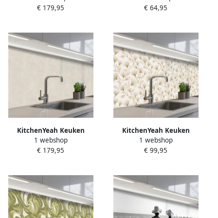
€ 179,95
€ 64,95
Spatscherm zelfklevend
Spatscherm zelfklevend
Patroon Ginkgoblad Blauw
Abstract Bladeren
Muurbeschermer Spatwand
Burgundy Muurbeschermer
fornuis
Spatwand fornuis
KitchenYeah Keuken
KitchenYeah Keuken
1 webshop
1 webshop
achterwand 500x80 cm
achterwand 300x80 cm
€ 179,95
€ 99,95
Spatscherm zelfklevend
Spatscherm zelfklevend
Zandkleurig Modern Egaal
Ginkgo Takken Goud
Muurbeschermer Spatwand
Muurbeschermer Spatwand
fornuis
fornuis