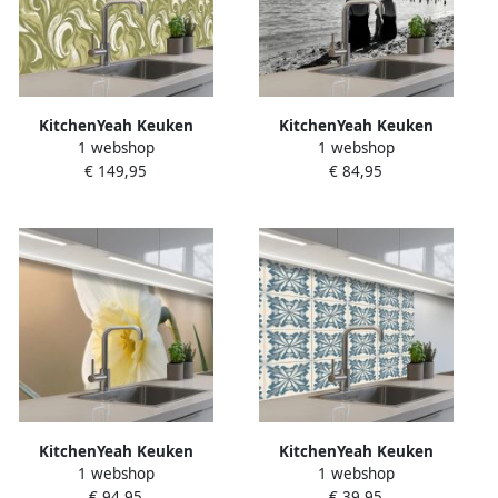
KitchenYeah Keuken
KitchenYeah Keuken
1 webshop
1 webshop
achterwand 400x80 cm
achterwand 250x60 cm
€ 149,95
€ 84,95
Spatscherm zelfklevend
Spatscherm zelfklevend
Abstract Textuur Groen
Vrouwen Zonnehoed Strand
Muurbeschermer Spatwand
Zwart Wit Muurbeschermer
fornuis
Spatwand fornuis
KitchenYeah Keuken
KitchenYeah Keuken
1 webshop
1 webshop
achterwand 300x60 cm
achterwand 80x60 cm
€ 94,95
€ 39,95