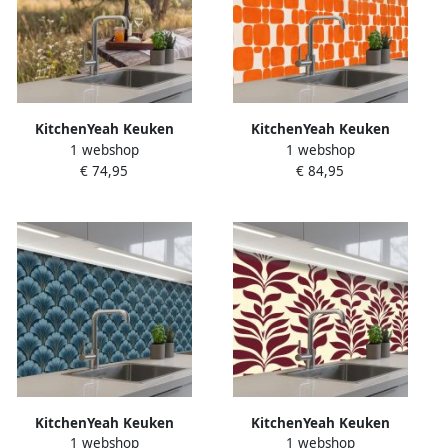
KitchenYeah Keuken
KitchenYeah Keuken
1 webshop
1 webshop
achterwand 200x60 cm
achterwand 250x60 cm
€ 74,95
€ 84,95
Spatscherm zelfklevend
Spatscherm zelfklevend
Picknick Wijn Kaasplankje
Patroon Retro Oranje
Muurbeschermer Spatwand
Muurbeschermer Spatwand
fornuis
fornuis
KitchenYeah Keuken
KitchenYeah Keuken
1 webshop
1 webshop
achterwand 500x80 cm
achterwand 150x60 cm