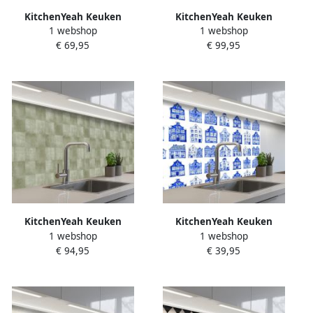
KitchenYeah Keuken
KitchenYeah Keuken
1 webshop
1 webshop
achterwand 150x80 cm
achterwand 300x80 cm
€ 69,95
€ 99,95
Spatscherm zelfklevend
Spatscherm zelfklevend
Schotse hooglander Bruin
Bloemen Retro Bruin
Water Muurbeschermer
Muurbeschermer Spatwand
Spatwand fornuis
fornuis
KitchenYeah Keuken
KitchenYeah Keuken
1 webshop
1 webshop
achterwand 300x60 cm
achterwand 80x60 cm
€ 94,95
€ 39,95
Spatscherm zelfklevend
Spatscherm zelfklevend
Vlakken Rustiek Groen
Patroon Huizen Blauw
Muurbeschermer Spatwand
Muurbeschermer Spatwand
fornuis
fornuis