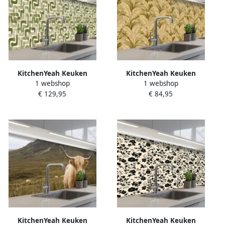
KitchenYeah Keuken
KitchenYeah Keuken
1 webshop
1 webshop
achterwand 400x60 cm
achterwand 250x60 cm
€ 129,95
€ 84,95
Spatscherm zelfklevend
Spatscherm zelfklevend
Modern Grafisch Groen
Palmbladeren Klassiek
Muurbeschermer Spatwand
Groen Muurbeschermer
fornuis
Spatwand fornuis
KitchenYeah Keuken
KitchenYeah Keuken