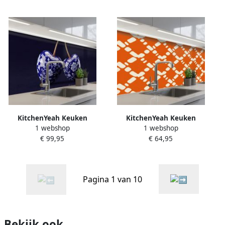
Patroon Ginkgoblad Blauw
Rood Tegelpatroon Crème
Muurbeschermer Spatwand
Muurbeschermer Spatwand
fornuis
fornuis
KitchenYeah Keuken
KitchenYeah Keuken
1 webshop
1 webshop
achterwand 300x80 cm
achterwand 150x60 cm
€ 99,95
€ 64,95
Spatscherm zelfklevend
Spatscherm zelfklevend
Porselein- Kersen Delfts
Oranje Ruitpatroon Wit
Blauw Muurbeschermer
Muurbeschermer Spatwand
Spatwand fornuis
fornuis
Pagina 1 van 10
Bekijk ook