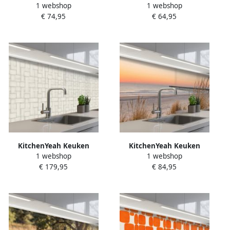
1 webshop
1 webshop
achterwand 200x60 cm
achterwand 150x60 cm
€ 74,95
€ 64,95
Spatscherm zelfklevend
Spatscherm zelfklevend
Schotse hooglander Bergen
Bloemen Dessin Zwart
Grasveld Muurbeschermer
Muurbeschermer Spatwand
Spatwand fornuis
fornuis
KitchenYeah Keuken
KitchenYeah Keuken
1 webshop
1 webshop
achterwand 500x80 cm
achterwand 250x60 cm
€ 179,95
€ 84,95
Spatscherm zelfklevend
Spatscherm zelfklevend Pier
Vlechtwerk Banen Beige
Zonsondergang Strand
Muurbeschermer Spatwand
Muurbeschermer Spatwand
fornuis
fornuis