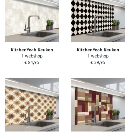
KitchenYeah Keuken
KitchenYeah Keuken
1 webshop
1 webshop
achterwand 250x60 cm
achterwand 80x60 cm
€ 84,95
€ 39,95
Spatscherm zelfklevend
Spatscherm zelfklevend
Subtiel Structuur Beige
Klassiek Patroon Zwart
Muurbeschermer Spatwand
Muurbeschermer Spatwand
fornuis
fornuis