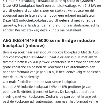
* Timer * Eenvoudige installatie dankzij snap-in systeem *
Deze AEG kookplaat heeft een aansluitwattage van 7, 3 kW en
wordt geleverd zonder snoer en stekker, wij adviseren dit
apparaat aan te laten sluiten door een erkend installateur
Deze AEG inductiekookplaat wordt geleverd met volledige
garantie, Nederlandstalige handleiding, aansluitsnoer, echter
zonder Perilex stekker, deze kunt u me bestellen!
AEG IKE84441FB 6000 serie Bridge inductie
kookplaat (inbouw)
Ben je op zoek naar een inbouw inductie kookplaat? Met de AEG
inductie kookplaat IKE84441FB haal je er een in huis met allerlei
slimme functies! Zo kun je twee kookzones samenvoegen tot een
grote kookzone en passen de kookzones zich automatisch aan
naar het formaat van je pan. En hij is heel eenvoudig te bedienen
met de touch-bediening!
Optimale flexibiliteit met de MaxiSense kookplaat
Met de AEG inductie kookplaat IKE84441FB profiteer je van
optimale flexibiliteit tijdens het koken. De kookplaat heeft een
indeling met vier kookzones. Zodra je de pan op het kruisje zet,
past de kookzone zich automatisch aan naar het formaat van je