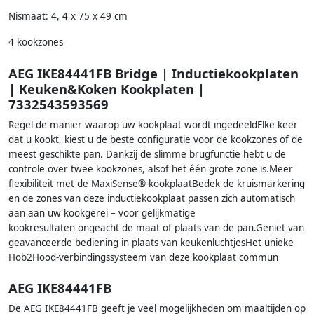
Nismaat: 4, 4 x 75 x 49 cm
4 kookzones
AEG IKE84441FB Bridge | Inductiekookplaten
| Keuken&Koken Kookplaten |
7332543593569
Regel de manier waarop uw kookplaat wordt ingedeeldElke keer
dat u kookt, kiest u de beste configuratie voor de kookzones of de
meest geschikte pan. Dankzij de slimme brugfunctie hebt u de
controle over twee kookzones, alsof het één grote zone is.Meer
flexibiliteit met de MaxiSense®-kookplaatBedek de kruismarkering
en de zones van deze inductiekookplaat passen zich automatisch
aan aan uw kookgerei – voor gelijkmatige
kookresultaten ongeacht de maat of plaats van de pan.Geniet van
geavanceerde bediening in plaats van keukenluchtjesHet unieke
Hob2Hood-verbindingssysteem van deze kookplaat commun
AEG IKE84441FB
De AEG IKE84441FB geeft je veel mogelijkheden om maaltijden op