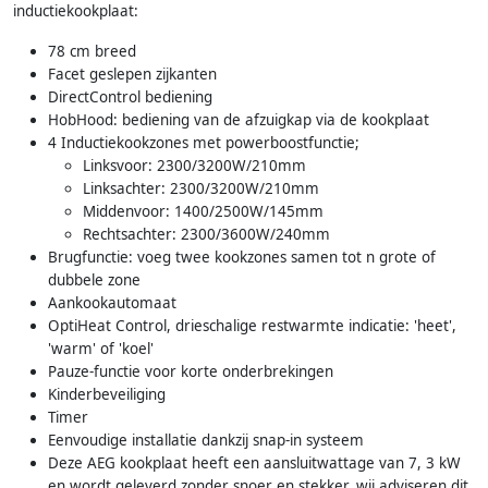
inductiekookplaat:
78 cm breed
Facet geslepen zijkanten
DirectControl bediening
HobHood: bediening van de afzuigkap via de kookplaat
4 Inductiekookzones met powerboostfunctie;
Linksvoor: 2300/3200W/210mm
Linksachter: 2300/3200W/210mm
Middenvoor: 1400/2500W/145mm
Rechtsachter: 2300/3600W/240mm
Brugfunctie: voeg twee kookzones samen tot n grote of
dubbele zone
Aankookautomaat
OptiHeat Control, drieschalige restwarmte indicatie: 'heet',
'warm' of 'koel'
Pauze-functie voor korte onderbrekingen
Kinderbeveiliging
Timer
Eenvoudige installatie dankzij snap-in systeem
Deze AEG kookplaat heeft een aansluitwattage van 7, 3 kW
en wordt geleverd zonder snoer en stekker, wij adviseren dit