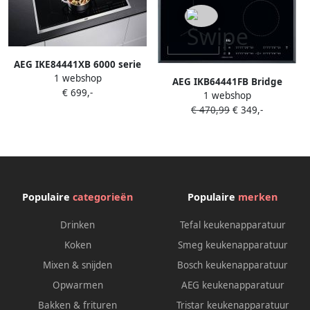
AEG IKE84441XB 6000 serie
1 webshop
Bridge Inductie kookplaat
AEG IKB64441FB Bridge
€ 699,-
Inbouw 80 cm
1 webshop
Hob2Hood 60 cm inductie
€ 470,99
€ 349,-
kookplaat
Populaire
categorieën
Populaire
merken
Drinken
Tefal keukenapparatuur
Koken
Smeg keukenapparatuur
Mixen & snijden
Bosch keukenapparatuur
Opwarmen
AEG keukenapparatuur
Bakken & frituren
Tristar keukenapparatuur