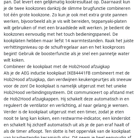
pan. Dat levert een gelijkmatig kookresultaat op. Daarnaast kun
je de twee kookzones dankzij de slimme brugfunctie combineren
tot één grote kookzone. Zo kun je ook met extra grote pannen
werken, bijvoorbeeld als je vis wilt bereiden, teppanyaki-platen
wilt gebruiken of met een braadslede wilt werken. Je bedient de
kookzones eenvoudig met het touch bedieningspaneel. De
kookplaten hebben maar liefst 14 warmtestanden. Raak het juiste
verhittingsniveau op de schuifregelaar aan en het kookproces
begint! Gebruik de boosterfunctie als je snel een pannetje water
wilt koken.
Combineer de kookplaat met de Hob2Hood afzuigkap
Als je de AEG inductie kookplaat IKE84441FB combineert met de
Hob2Hood afzuigkap, dan verdwijnen keukengeurtjes als sneeuw
voor de zon! De kookplaat is namelijk uitgerust met het unieke
Hob2Hood verbindingssysteem. Dit communiceert op afstand met
de Hob2Hood afzuigkappen. Hij schakelt deze automatisch in en
reguleert de ventilator en verlichting, al naar gelang je wensen.
Verder is de kookplaat uitgerust met een timer, zodat je eten
nooit te lang kan koken, een restwarme-indicator, een kinderslot
en schakelt hij zichzelf automatisch uit als je de pan eraf haalt of
als de timer afloopt. Ten slotte is het oppervlak van de kookplaat
van krasbestendig keramisch glas. Dit neem je heel eenvoudig af