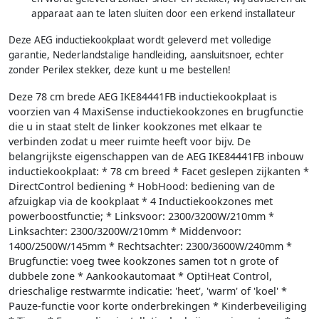
apparaat aan te laten sluiten door een erkend installateur
Deze AEG inductiekookplaat wordt geleverd met volledige
garantie, Nederlandstalige handleiding, aansluitsnoer, echter
zonder Perilex stekker, deze kunt u me bestellen!
Deze 78 cm brede AEG IKE84441FB inductiekookplaat is
voorzien van 4 MaxiSense inductiekookzones en brugfunctie
die u in staat stelt de linker kookzones met elkaar te
verbinden zodat u meer ruimte heeft voor bijv. De
belangrijkste eigenschappen van de AEG IKE84441FB inbouw
inductiekookplaat: * 78 cm breed * Facet geslepen zijkanten *
DirectControl bediening * HobHood: bediening van de
afzuigkap via de kookplaat * 4 Inductiekookzones met
powerboostfunctie; * Linksvoor: 2300/3200W/210mm *
Linksachter: 2300/3200W/210mm * Middenvoor:
1400/2500W/145mm * Rechtsachter: 2300/3600W/240mm *
Brugfunctie: voeg twee kookzones samen tot n grote of
dubbele zone * Aankookautomaat * OptiHeat Control,
drieschalige restwarmte indicatie: 'heet', 'warm' of 'koel' *
Pauze-functie voor korte onderbrekingen * Kinderbeveiliging