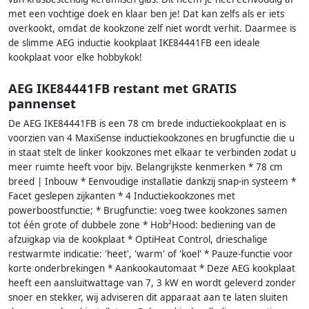
met een vochtige doek en klaar ben je! Dat kan zelfs als er iets
overkookt, omdat de kookzone zelf niet wordt verhit. Daarmee is
de slimme AEG inductie kookplaat IKE84441FB een ideale
kookplaat voor elke hobbykok!
AEG IKE84441FB restant met GRATIS
pannenset
De AEG IKE84441FB is een 78 cm brede inductiekookplaat en is
voorzien van 4 MaxiSense inductiekookzones en brugfunctie die u
in staat stelt de linker kookzones met elkaar te verbinden zodat u
meer ruimte heeft voor bijv. Belangrijkste kenmerken * 78 cm
breed | Inbouw * Eenvoudige installatie dankzij snap-in systeem *
Facet geslepen zijkanten * 4 Inductiekookzones met
powerboostfunctie; * Brugfunctie: voeg twee kookzones samen
tot één grote of dubbele zone * Hob²Hood: bediening van de
afzuigkap via de kookplaat * OptiHeat Control, drieschalige
restwarmte indicatie: 'heet', 'warm' of 'koel' * Pauze-functie voor
korte onderbrekingen * Aankookautomaat * Deze AEG kookplaat
heeft een aansluitwattage van 7, 3 kW en wordt geleverd zonder
snoer en stekker, wij adviseren dit apparaat aan te laten sluiten