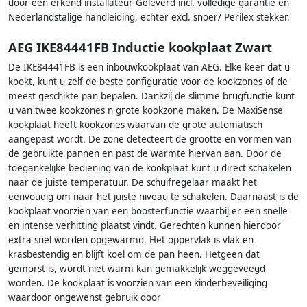
door een erkend installateur Geleverd incl. volledige garantie en
Nederlandstalige handleiding, echter excl. snoer/ Perilex stekker.
AEG IKE84441FB Inductie kookplaat Zwart
De IKE84441FB is een inbouwkookplaat van AEG. Elke keer dat u
kookt, kunt u zelf de beste configuratie voor de kookzones of de
meest geschikte pan bepalen. Dankzij de slimme brugfunctie kunt
u van twee kookzones n grote kookzone maken. De MaxiSense
kookplaat heeft kookzones waarvan de grote automatisch
aangepast wordt. De zone detecteert de grootte en vormen van
de gebruikte pannen en past de warmte hiervan aan. Door de
toegankelijke bediening van de kookplaat kunt u direct schakelen
naar de juiste temperatuur. De schuifregelaar maakt het
eenvoudig om naar het juiste niveau te schakelen. Daarnaast is de
kookplaat voorzien van een boosterfunctie waarbij er een snelle
en intense verhitting plaatst vindt. Gerechten kunnen hierdoor
extra snel worden opgewarmd. Het oppervlak is vlak en
krasbestendig en blijft koel om de pan heen. Hetgeen dat
gemorst is, wordt niet warm kan gemakkelijk weggeveegd
worden. De kookplaat is voorzien van een kinderbeveiliging
waardoor ongewenst gebruik door