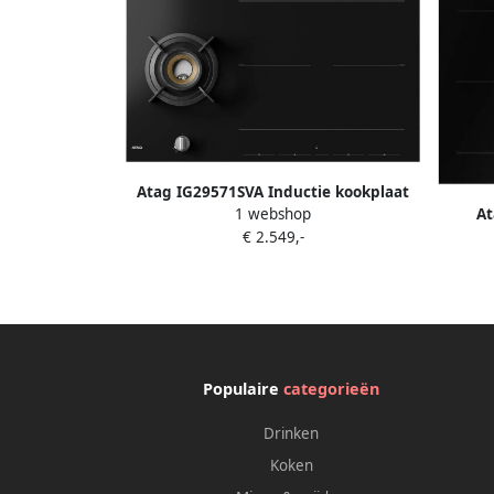
Atag IG29571SVA Inductie kookplaat
At
1 webshop
Zwart
koo
€ 2.549,-
Populaire
categorieën
Drinken
Koken