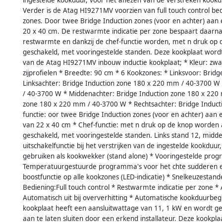
Verder is de Atag HI9271MV voorzien van full touch control bed
zones. Door twee Bridge Induction zones (voor en achter) aan 
20 x 40 cm. De restwarmte indicatie per zone bespaart daarna
restwarmte en dankzij de chef-functie worden, met n druk op d
geschakeld, met vooringestelde standen. Deze kookplaat word
van de Atag HI9271MV inbouw inductie kookplaat; * Kleur: zwart
zijprofielen * Breedte: 90 cm * 6 Kookzones: * Linksvoor: Bri
Linksachter: Bridge Induction zone 180 x 220 mm / 40-3700 W
/ 40-3700 W * Middenachter: Bridge Induction zone 180 x 220
zone 180 x 220 mm / 40-3700 W * Rechtsachter: Bridge Induc
functie: oor twee Bridge Induction zones (voor en achter) aan 
van 22 x 40 cm * Chef-functie: met n druk op de knop worden a
geschakeld, met vooringestelde standen. Links stand 12, midden
uitschakelfunctie bij het verstrijken van de ingestelde kookduu
gebruiken als kookwekker (stand alone) * Vooringestelde prog
Temperatuurgestuurde programma's voor het chte sudderen e
boostfunctie op alle kookzones (LED-indicatie) * Snelkeuzest
Bediening:Full touch control * Restwarmte indicatie per zone *
Automatisch uit bij oververhitting * Automatische kookduurbegr
kookplaat heeft een aansluitwattage van 11, 1 kW en wordt gel
aan te laten sluiten door een erkend installateur. Deze kookpla