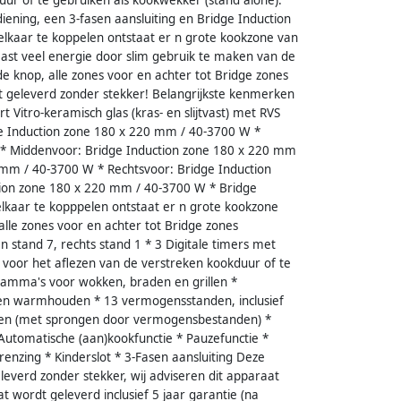
iening, een 3-fasen aansluiting en Bridge Induction
elkaar te koppelen ontstaat er n grote kookzone van
ast veel energie door slim gebruik te maken van de
e knop, alle zones voor en achter tot Bridge zones
t geleverd zonder stekker! Belangrijkste kenmerken
 Vitro-keramisch glas (kras- en slijtvast) met RVS
dge Induction zone 180 x 220 mm / 40-3700 W *
 * Middenvoor: Bridge Induction zone 180 x 220 mm
 mm / 40-3700 W * Rechtsvoor: Bridge Induction
tion zone 180 x 220 mm / 40-3700 W * Bridge
elkaar te kopppelen ontstaat er n grote kookzone
lle zones voor en achter tot Bridge zones
 stand 7, rechts stand 1 * 3 Digitale timers met
r, voor het aflezen van de verstreken kookduur of te
ramma's voor wokken, braden en grillen *
n warmhouden * 13 vermogensstanden, inclusief
anden (met sprongen door vermogensbestanden) *
 Automatische (aan)kookfunctie * Pauzefunctie *
enzing * Kinderslot * 3-Fasen aansluiting Deze
everd zonder stekker, wij adviseren dit apparaat
at wordt geleverd inclusief 5 jaar garantie (na