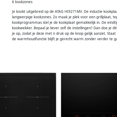
6 kookzones
Je kookt uitgebreid op de ATAG HI9271MV. De inductie kookplaa
langwerpige kookzones. Zo maak je plek voor een grillplaat, t
kookprogrammas stel je de kookplaat gemakkelijk in. De eindti
kookwekker. Bepaal je liever zelf de instellingen? Dan doe je di
je op, zodat je deze met n druk op de knop gelijk aanzet. Staat
de warmhoudfunctie blijft je gerecht warm zonder verder te g