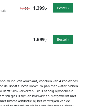
1.399,-
Bestel »
1.499,-
huis
1.699,-
Bestel »
nbouw inductiekookplaat, voorzien van 4 kookzones
oor de Boost functie kookt uw pan met water binnen
 liefst 50% verkorten! Dit is handig bijvoorbeeld
isch glas is slijt- en krasvast en is afgewerkt met
met uitschakelfunctie bij het verstrijken van de
uur of te gebruiken als kookwekker (stand alone).