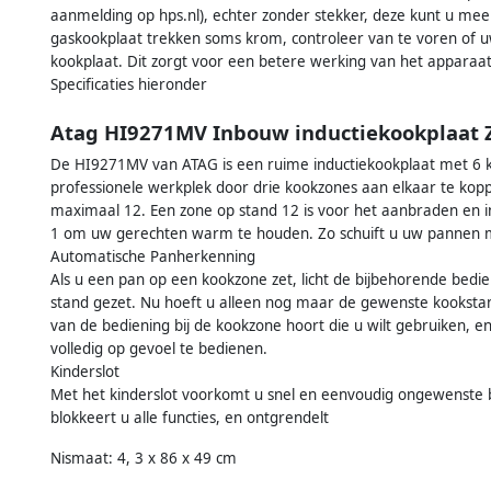
aanmelding op hps.nl), echter zonder stekker, deze kunt u meeb
gaskookplaat trekken soms krom, controleer van te voren of u
kookplaat. Dit zorgt voor een betere werking van het apparaat
Specificaties hieronder
Atag HI9271MV Inbouw inductiekookplaat 
De HI9271MV van ATAG is een ruime inductiekookplaat met 6 k
professionele werkplek door drie kookzones aan elkaar te kopp
maximaal 12. Een zone op stand 12 is voor het aanbraden en in
1 om uw gerechten warm te houden. Zo schuift u uw pannen 
Automatische Panherkenning
Als u een pan op een kookzone zet, licht de bijbehorende bedie
stand gezet. Nu hoeft u alleen nog maar de gewenste kookstand 
van de bediening bij de kookzone hoort die u wilt gebruiken, 
volledig op gevoel te bedienen.
Kinderslot
Met het kinderslot voorkomt u snel en eenvoudig ongewenste b
blokkeert u alle functies, en ontgrendelt
Nismaat: 4, 3 x 86 x 49 cm