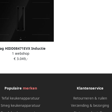
ag HIDD08471EVX Inductie
1 webshop
kplaat met afzuiging Zwart
€ 3.049,-
Populaire
merken
Klantenservice
Tefal keukenapparatuur
Retourneren & ruilen
Smeg keukenapparatuur
Verzending & bezorging