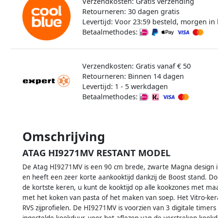
Verzendkosten: Gratis verzending
Retourneren: 30 dagen gratis
Levertijd: Voor 23:59 besteld, morgen in 
Betaalmethodes:
Verzendkosten: Gratis vanaf € 50
Retourneren: Binnen 14 dagen
Levertijd: 1 - 5 werkdagen
Betaalmethodes:
Omschrijving
ATAG HI9271MV RESTANT MODEL
De Atag HI9271MV is een 90 cm brede, zwarte Magna design i
en heeft een zeer korte aankooktijd dankzij de Boost stand. D
de kortste keren, u kunt de kooktijd op alle kookzones met maar
,
met het koken van pasta of het maken van soep. Het Vitro-keram
RVS zijprofielen. De HI9271MV is voorzien van 3 digitale timers 
ingestelde kookduur, voor het aflezen van de verstreken kookd