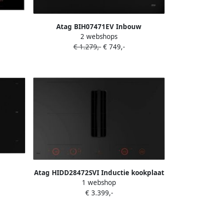
Atag BIH07471EV Inbouw
t
2 webshops
inductiekookplaat Zwart
€ 1.279,-
€ 749,-
Atag HIDD28472SVI Inductie kookplaat
t
1 webshop
met afzuiging Zwart
€ 3.399,-