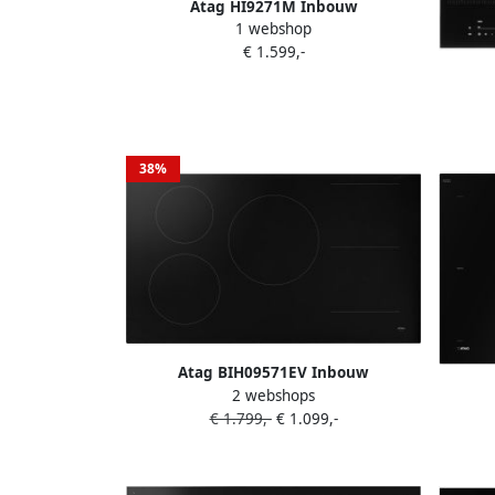
Atag HI9271M Inbouw
1 webshop
inductiekookplaat Zwart
€ 1.599,-
38%
Atag BIH09571EV Inbouw
2 webshops
inductiekookplaat Zwart
€ 1.799,-
€ 1.099,-