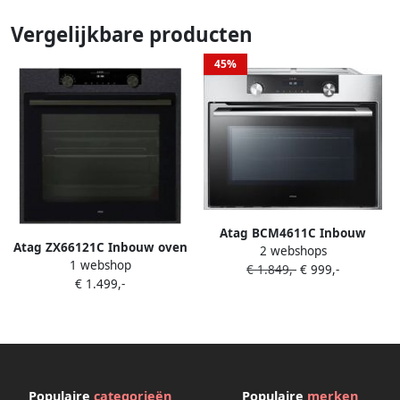
Vergelijkbare producten
45%
Atag BCM4611C Inbouw
Atag ZX66121C Inbouw oven
2 webshops
oven met magnetron Grijs
1 webshop
Zwart
€ 1.849,-
€ 999,-
€ 1.499,-
Populaire
categorieën
Populaire
merken