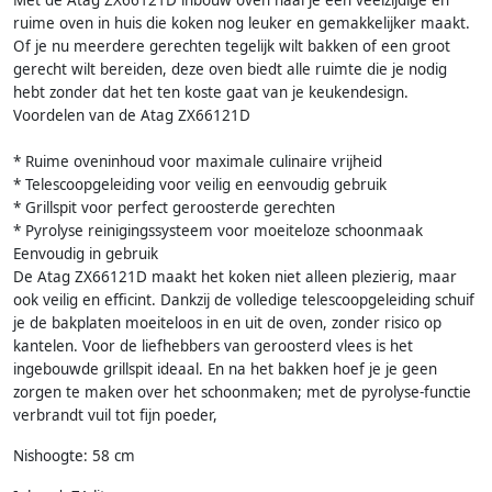
Met de Atag ZX66121D inbouw oven haal je een veelzijdige en
ruime oven in huis die koken nog leuker en gemakkelijker maakt.
Of je nu meerdere gerechten tegelijk wilt bakken of een groot
gerecht wilt bereiden, deze oven biedt alle ruimte die je nodig
hebt zonder dat het ten koste gaat van je keukendesign.
Voordelen van de Atag ZX66121D
* Ruime oveninhoud voor maximale culinaire vrijheid
* Telescoopgeleiding voor veilig en eenvoudig gebruik
* Grillspit voor perfect geroosterde gerechten
* Pyrolyse reinigingssysteem voor moeiteloze schoonmaak
Eenvoudig in gebruik
De Atag ZX66121D maakt het koken niet alleen plezierig, maar
ook veilig en efficint. Dankzij de volledige telescoopgeleiding schuif
je de bakplaten moeiteloos in en uit de oven, zonder risico op
kantelen. Voor de liefhebbers van geroosterd vlees is het
ingebouwde grillspit ideaal. En na het bakken hoef je je geen
zorgen te maken over het schoonmaken; met de pyrolyse-functie
verbrandt vuil tot fijn poeder,
Nishoogte: 58 cm