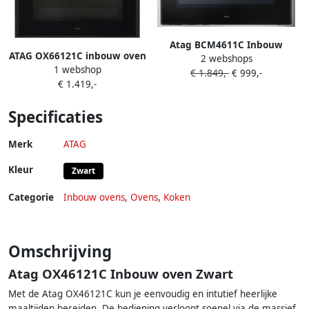
Atag BCM4611C Inbouw
ATAG OX66121C inbouw oven
2 webshops
oven met magnetron Grijs
1 webshop
Black Steel Aqua Clean
€ 1.849,-
€ 999,-
€ 1.419,-
Specificaties
Merk
ATAG
Kleur
Zwart
Categorie
Inbouw ovens
,
Ovens
,
Koken
Omschrijving
Atag OX46121C Inbouw oven Zwart
Met de Atag OX46121C kun je eenvoudig en intutief heerlijke
maaltijden bereiden. De bediening verloopt soepel via de massief